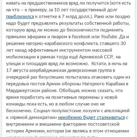
кивать на предшественников вряд ли получится (хотя есть
на что – к примеру, за 10 лет государственный долг
приблизился
к отметке в 7 млрд долл.). Рано или поздно
надо будет предъявлять результаты собственной работы,
которую вряд ли можно до бесконечности подменять
прямыми эфирами и пиаром в
Facebook
или
YouTube.
Да и
решение нагорно-карабахского конфликта, ставшего 30
лет назад эффективным инструментом массовой
мобилизации в рамках тогда ещё Армянской ССР, на
улицах и площадях вряд ли возможно. Кстати, в ночь на
17 августа азербайджанская диверсионная группа в
очередной раз безуспешно попыталась атаковать один из
передовых постов Армии обороны Нагорного Карабаха в
Мардакертском районе. Обобщая, можно сказать, что
время поработать на позитивные перемены у новой
команды пока есть, но в любом случае оно не
бесконечно. Социал-популистские лозунги с апелляцией
к «прямой демократии»
неизбежно будет сталкиваться
с
внутренними и внешними факторами постсоветской
истории Армении, которая (не являясь в этом отношении