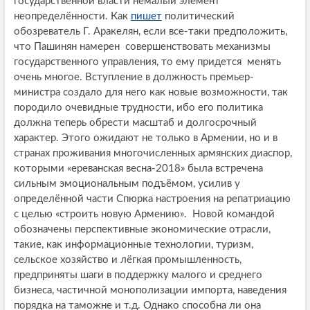
государственной власти немалый элемент
неопределённости. Как
пишет
политический
обозреватель Г. Аракелян, если все-таки предположить,
что Пашинян намерен совершенствовать механизмы
государственного управления, то ему придется менять
очень многое. Вступление в должность премьер-
министра создало для него как новые возможности, так
породило очевидные трудности, ибо его политика
должна теперь обрести масштаб и долгосрочный
характер. Этого ожидают не только в Армении, но и в
странах проживания многочисленных армянских диаспор,
которыми «ереванская весна-2018» была встречена
сильным эмоциональным подъёмом, усилив у
определённой части Спюрка настроения на репатриацию
с целью «строить новую Армению». Новой командой
обозначены перспективные экономические отрасли,
такие, как информационные технологии, туризм,
сельское хозяйство и лёгкая промышленность,
предприняты шаги в поддержку малого и среднего
бизнеса, частичной монополизации импорта, наведения
порядка на таможне и т.д. Однако способна ли она