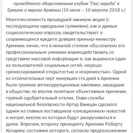
проведённого общественным клубом
“Глас народа” в
Ереване и марзах Армении (10 июля – 10 августа 2018 г.)
Многочисленность прошедшей накануне акции (с
последующими народными гуляниями), как и данные
социологических опросов, свидетельствуют о
сохраняющемся кредите доверия премьер-министру
Армении лично, что в немалой степени обусловлено его
профессиональным умением взаимодействовать со
средствами массовой информации и, как выразился один
из пользователей социальных сетей, «хорошо
срежессированной открытостью и искренностью». Одной
из отличительных черт минувших ста дней в Армении
были громкие антикоррупционные кампании, нашедшие
в обществе, по вполне понятным объективным причинам,
горячий одобрительный отклик. Глава службы
национальной безопасности Артур Ванецян сделался
одним из главных поставщиков «сенсационных» новостей
и интриг, многие из которых будут раскручиваться и
далее. Впрочем, второму президенту Армении Роберту
Кочаряну, состояние которого, согласно предположениям