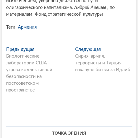
исключением) уверенно движется по пути
олигархического капитализма.
Андрей Арешев ,
по
материалам: Фонд стратегической культуры
Теги:
Армения
P
Предыдущая
П
Следующая
С
Биологические
р
Сирия: армия,
л
o
лаборатории США –
е
террористы и Турция
е
s
угроза коллективной
д
накануне битвы за Идлиб
д
безопасности на
ы
у
t
постсоветском
д
ю
n
пространстве
у
щ
щ
а
a
а
я
v
я
с
i
с
т
т
а
g
а
т
ТОЧКА ЗРЕНИЯ
т
ь