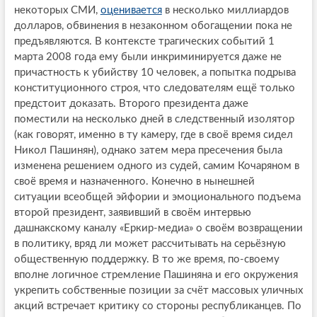
некоторых СМИ,
оценивается
в несколько миллиардов
долларов, обвинения в незаконном обогащении пока не
предъявляются. В контексте трагических событий 1
марта 2008 года ему были инкриминируется даже не
причастность к убийству 10 человек, а попытка подрыва
конституционного строя, что следователям ещё только
предстоит доказать. Второго президента даже
поместили на несколько дней в следственный изолятор
(как говорят, именно в ту камеру, где в своё время сидел
Никол Пашинян), однако затем мера пресечения была
изменена решением одного из судей, самим Кочаряном в
своё время и назначенного. Конечно в нынешней
ситуации всеобщей эйфории и эмоционального подъема
второй президент, заявивший в своём интервью
дашнакскому каналу «Еркир-медиа» о своём возвращении
в политику, вряд ли может рассчитывать на серьёзную
общественную поддержку. В то же время, по-своему
вполне логичное стремление Пашиняна и его окружения
укрепить собственные позиции за счёт массовых уличных
акций встречает критику со стороны республиканцев. По