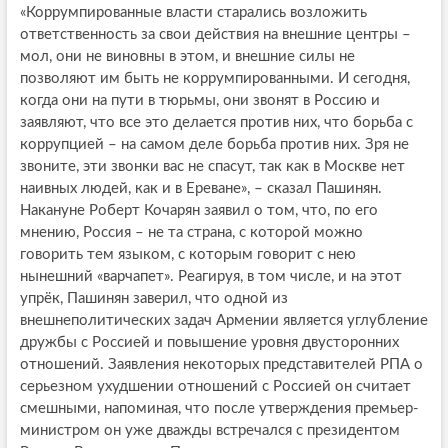
«Коррумпированные власти старались возложить
ответственность за свои действия на внешние центры –
мол, они не виновны в этом, и внешние силы не
позволяют им быть не коррумпированными. И сегодня,
когда они на пути в тюрьмы, они звонят в Россию и
заявляют, что все это делается против них, что борьба с
коррупцией – на самом деле борьба против них. Зря не
звоните, эти звонки вас не спасут, так как в Москве нет
наивных людей, как и в Ереване», – сказал Пашинян.
Накануне Роберт Кочарян заявил о том, что, по его
мнению, Россия – не та страна, с которой можно
говорить тем языком, с которым говорит с нею
нынешний «варчапет». Реагируя, в том числе, и на этот
упрёк, Пашинян заверил, что одной из
внешнеполитических задач Армении является углубление
дружбы с Россией и повышение уровня двусторонних
отношений. Заявления некоторых представителей РПА о
серьезном ухудшении отношений с Россией он считает
смешными, напоминая, что после утверждения премьер-
министром он уже дважды встречался с президентом