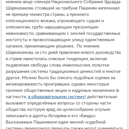
мнению вице-спикера Национального Собрания Эдуарда
Шармазанова, стоявший на трибуне Пашинян напоминал
не премьер-министра страны, а прежнего
оппозиционного вожака, угрожающего судьям и
оппонентам, грубо нарушающим презумпцию
невиновности, сравнивающим с землей государственные
институты и провозглашающим улицу единственным
органом, принимающим решения. По мнению
Шармазанова, за сто дней правления нового руководства
в стране наметились опасные тенденции, включая
подавление свободы слова, инакомыслия, попытки
разрушения системы традиционных ценностей и многое
другое. Можно было бы списать подобные оценки на
ангажированность проигравших, однако некоторые
громкие общественные акции и кадровые назначения (в
частности,
в образовательную систему
) действительно
вызывают определённые вопросы со стороны части
общества, которую вряд ли целесообразно огульно
записывать в адепты Кочаряна и его «банды».
Высказанные Пашиняном идеи некоей «судебной
системы переходного периода» также могут оцениваться