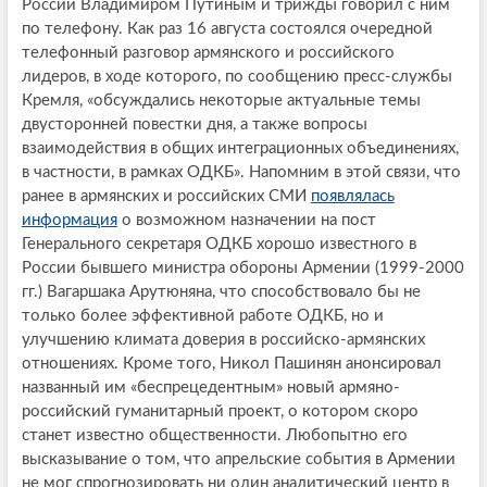
России Владимиром Путиным и трижды говорил с ним
по телефону. Как раз 16 августа состоялся очередной
телефонный разговор армянского и российского
лидеров, в ходе которого, по сообщению пресс-службы
Кремля, «обсуждались некоторые актуальные темы
двусторонней повестки дня, а также вопросы
взаимодействия в общих интеграционных объединениях,
в частности, в рамках ОДКБ». Напомним в этой связи, что
ранее в армянских и российских СМИ
появлялась
информация
о возможном назначении на пост
Генерального секретаря ОДКБ хорошо известного в
России бывшего министра обороны Армении (1999-2000
гг.) Вагаршака Арутюняна, что способствовало бы не
только более эффективной работе ОДКБ, но и
улучшению климата доверия в российско-армянских
отношениях. Кроме того, Никол Пашинян анонсировал
названный им «беспрецедентным» новый армяно-
российский гуманитарный проект, о котором скоро
станет известно общественности. Любопытно его
высказывание о том, что апрельские события в Армении
не мог спрогнозировать ни один аналитический центр в