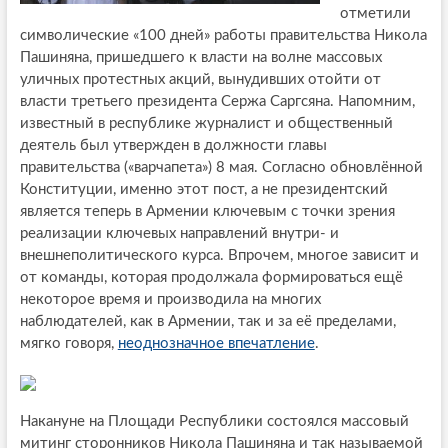
отметили
символические «100 дней» работы правительства Никола
Пашиняна, пришедшего к власти на волне массовых
уличных протестных акций, вынудивших отойти от
власти третьего президента Сержа Саргсяна. Напомним,
известный в республике журналист и общественный
деятель был утвержден в должности главы
правительства («варчапета») 8 мая. Согласно обновлённой
Конституции, именно этот пост, а не президентский
является теперь в Армении ключевым с точки зрения
реализации ключевых направлений внутри- и
внешнеполитического курса. Впрочем, многое зависит и
от команды, которая продолжала формироваться ещё
некоторое время и производила на многих
наблюдателей, как в Армении, так и за её пределами,
мягко говоря,
неоднозначное впечатление
.
Накануне на Площади Республики состоялся массовый
митинг сторонников Никола Пашиняна и так называемой