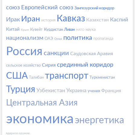
союз
Европейский союз
Зангезурский коридор
Кавказ
Иран
Ирак
Каспий
Казахстан
история
Китай
Кувейт
Курдистан
Ливан
наука
Крым
НАТО
политика
национализм
ОАЭ
пропаганда
Оман
Россия
санкции
Саудовская Аравия
срединный коридор
Сирия
сельское хозяйство
США
транспорт
Талибан
Туркменистан
Турция
Узбекистан
Украина
Франция
учения
Центральная Азия
экономика
энергетика
ядерное оружие