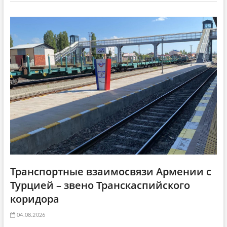
a
ь
я
t
я
:
i
:
o
n
Транспортные взаимосвязи Армении с
Турцией – звено Транскаспийского
коридора
04.08.2026