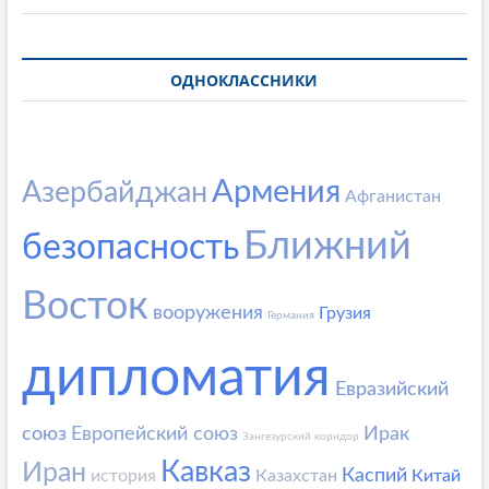
ОДНОКЛАССНИКИ
Армения
Азербайджан
Афганистан
Ближний
безопасность
Восток
вооружения
Грузия
Германия
дипломатия
Евразийский
союз
Европейский союз
Ирак
Зангезурский коридор
Кавказ
Иран
Каспий
история
Казахстан
Китай