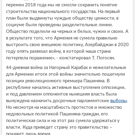
перемен 2018 года мы не смогли сохранить понятие
строительства национального государства. На первый
план были выдвинуты чуждые обществу ценности, в
социуме были проведены разделительные линии.
Общество поделили на черных и белых, чужих и своих. А
в результате того, что Армения не сумела правильно
выстроить свою внешнюю политику, Азербайджан в 2020
году опять развязал войну, в которой наша страна
потерпела поражение», - констатировал Т. Погосян.
44-дневная война за Нагорный Карабах и нежелательные
для Армении итоги этой войны значительно пошатнули
позиции революционного премьера Пашиняна. В
республике начались активные выступления оппозиции,
и под давлением оппонентов нынешняя власть была
вынуждена назначить досрочные парламентские
выборы
.
Но несмотря на масштабность протестов и множество
недовольных политикой Пашиняна граждан, его
политическая сила и на этот раз сумела удержаться у
власти. Куда приведет страну это правительство –
покажет лишь время.