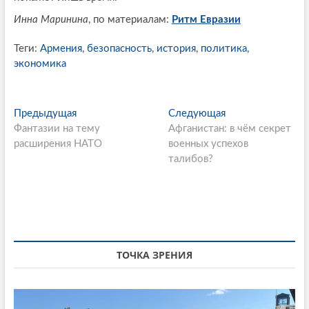
Инна Маринина
, по материалам:
Ритм Евразии
Теги:
Армения
,
безопасность
,
история
,
политика
,
экономика
P
Предыдущая
П
Следующая
С
Фантазии на тему
р
Афганистан: в чём секрет
л
o
расширения НАТО
е
военных успехов
е
s
д
талибов?
д
ы
у
t
д
ю
n
у
щ
щ
а
a
а
я
v
я
с
ТОЧКА ЗРЕНИЯ
i
с
т
т
а
g
а
т