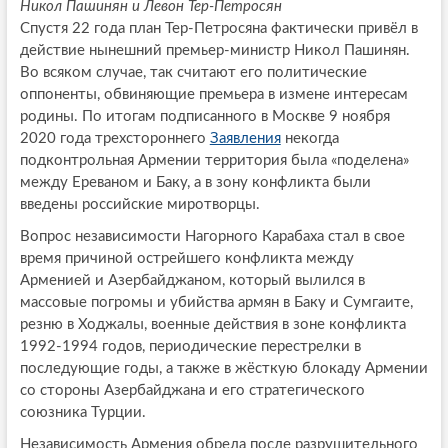
Никол Пашинян и Левон Тер-Петросян
Спустя 22 года план Тер-Петросяна фактически привёл в
действие нынешний премьер-министр Никол Пашинян.
Во всяком случае, так считают его политические
оппоненты, обвиняющие премьера в измене интересам
родины. По итогам подписанного в Москве 9 ноября
2020 года трехстороннего
Заявления
некогда
подконтрольная Армении территория была «поделена»
между Ереваном и Баку, а в зону конфликта были
введены российские миротворцы.
Вопрос независимости Нагорного Карабаха стал в свое
время причиной острейшего конфликта между
Арменией и Азербайджаном, который вылился в
массовые погромы и убийства армян в Баку и Сумгаите,
резню в Ходжалы, военные действия в зоне конфликта
1992-1994 годов, периодические перестрелки в
последующие годы, а также в жёсткую блокаду Армении
со стороны Азербайджана и его стратегического
союзника Турции.
Независимость Армения обрела после разрушительного