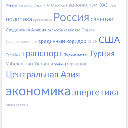
национализм
ОАЭ
Кувейт
НАТО
наука
Курдистан
Ливан
ОВД
Россия
политика
санкции
пропаганда
Саудовская Аравия
Сирия
сельское хозяйство
США
срединный коридор
Средиземноморье
СССР
транспорт
Турция
Талибан
Туркменистан
Узбекистан
Украина
Франция
учения
Центральная Азия
экономика
энергетика
ядерное оружие