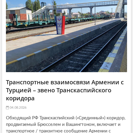
a
т
ь
ь
я
t
я
:
i
:
o
n
Транспортные взаимосвязи Армении с
Турцией – звено Транскаспийского
коридора
04.08.2026
Обходящий РФ Транскаспийский («Срединный») коридор,
продвигаемый Брюсселем и Вашингтоном, включает и
транспортное / транзитное сообщение Армении с