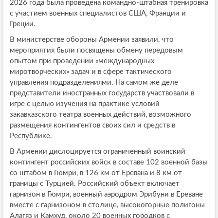
2026 года была проведена командно-штабная тренировка
с участием военных специалистов США, Франции и
Греции.
В министерстве обороны Армении заявили, что
мероприятия были посвящены обмену передовым
опытом при проведении «международных
миротворческих» задач и в сфере тактического
управления подразделениями. На самом же деле
представители иностранных государств участвовали в
игре с целью изучения на практике условий
закавказского театра военных действий, возможного
размещения контингентов своих сил и средств в
Республике.
В Армении дислоцируется ограниченный воинский
контингент российских войск в составе 102 военной базы
со штабом в Гюмри, в 126 км от Еревана и 8 км от
границы с Турцией. Российский объект включает
гарнизон в Гюмри, военный аэродром Эрибуни в Ереване
вместе с гарнизоном в столице, высокогорные полигоны
Алагяз и Камхуд, около 20 военных городков с