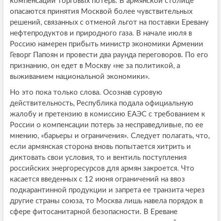
компенсации торговых потерь. В армянской столице
опасаются принятия Москвой более чувствительных
решений, связанных с отменой льгот на поставки Еревану
нефтепродуктов и природного газа. В начале июля в
Россию намерен прибыть министр экономики Армении
Геворг Папоян и провести два раунда переговоров. По его
признанию, он едет в Москву «не за политикой, а
выживанием национальной экономики».
Но это пока только слова. Осознав суровую
действительность, Республика подала официальную
жалобу и претензию в комиссию ЕАЭС с требованием к
России о компенсации потерь за несправедливые, по ее
мнению, «барьеры и ограничения». Следует полагать, что,
если армянская сторона вновь попытается хитрить и
диктовать свои условия, то и вентиль поступления
российских энергоресурсов для армян закроется. Что
касается введенных с 12 июня ограничений на ввоз
подкарантинной продукции и запрета ее транзита через
другие страны союза, то Москва лишь навела порядок в
сфере фитосанитарной безопасности. В Ереване