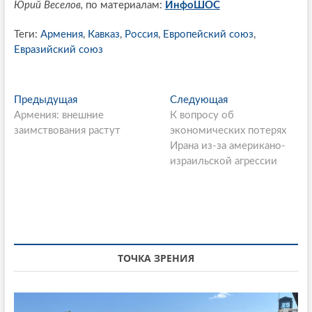
Юрий Веселов,
по материалам:
ИнфоШОС
Теги:
Армения
,
Кавказ
,
Россия
,
Европейский союз
,
Евразийский союз
P
Предыдущая
П
Следующая
С
Армения: внешние
р
К вопросу об
л
o
заимствования растут
е
экономических потерях
е
s
д
Ирана из-за американо-
д
ы
израильской агрессии
у
t
д
ю
n
у
щ
щ
а
a
а
я
v
я
с
i
с
т
ТОЧКА ЗРЕНИЯ
т
а
g
а
т
a
т
ь