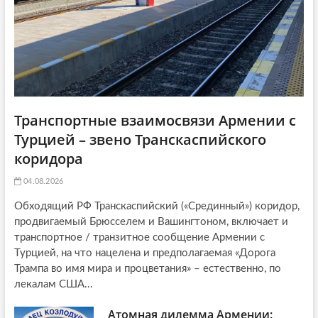
i
:
o
n
Транспортные взаимосвязи Армении с
Турцией – звено Транскаспийского
коридора
04.08.2026
Обходящий РФ Транскаспийский («Срединный») коридор,
продвигаемый Брюсселем и Вашингтоном, включает и
транспортное / транзитное сообщение Армении с
Турцией, на что нацелена и предполагаемая «Дорога
Трампа во имя мира и процветания» – естественно, по
лекалам США...
Атомная дилемма Армении: