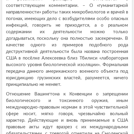
соответствующем комментарии. – О «гуманитарной
направленности» работы таких микробиологов и врачей в
погонах, имеющих дело с возбудителями особо опасных
инфекций, говорить не приходится, а о реальном
содержании их деятельности можно только
догадываться, поскольку она полностью засекречена». В
качестве одного из примеров подобного рода
деструктивной деятельности была названа построенная
США в посёлке Алексеевка близ Тбилиси «лаборатория
высокого уровня биологической изоляции». Формальная
передача данного американского военного объекта под
юрисдикцию грузинских властей, разумеется, ничего
принципиально не меняет.
Отношение Вашингтона к Конвенции о запрещении
биологического и токсинного оружия, иным
международно-правовым нормам в этой чувствительной
сфере носит, мягко говоря, чрезвычайно вольный
характер. Действующие и вновь принимаемые в США
правовые акты идут вразрез с их международными
обязательствами, с тревогой отметили на Смоленской