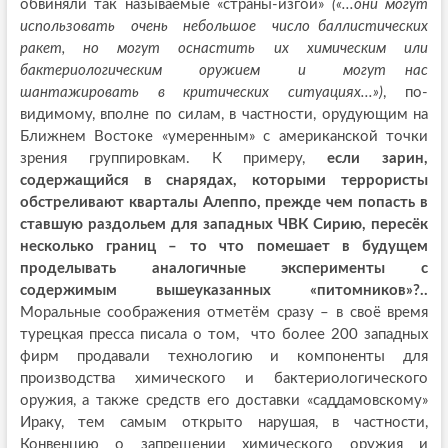
обвиняли так называемые «страны-изгои»
(«...они могут
использовать очень небольшое число баллистических
ракет, но могут оснастить их химическим или
бактериологическим оружием и могут нас
шантажировать в критических ситуациях...»)
, по-
видимому, вполне по силам, в частности, орудующим на
Ближнем Востоке «умеренным» с американской точки
зрения группировкам. К примеру,
если зарин,
содержащийся в снарядах, которыми террористы
обстреливают кварталы Алеппо, прежде чем попасть в
ставшую раздольем для западных ЧВК Сирию, пересёк
несколько границ – то что помешает в будущем
проделывать аналогичные эксперименты с
содержимым вышеуказанных «питомников»?..
Моральные соображения отметём сразу – в своё время
турецкая пресса писала о том, что более 200 западных
фирм продавали технологию и компоненты для
производства химического и бактериологического
оружия, а также средств его доставки «саддамовскому»
Ираку, тем самым открыто нарушая, в частности,
Конвенцию о запрещении химического оружия и