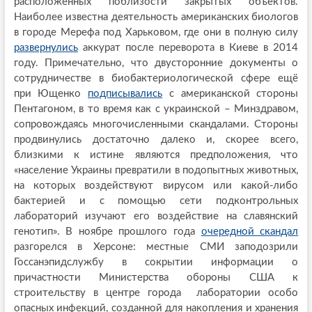
расположенных поблизости закрытых объектов.
Наиболее известна деятельность американских биологов
в городе Мерефа под Харьковом, где они в полную силу
развернулись
аккурат после переворота в Киеве в 2014
году. Примечательно, что двусторонние документы о
сотрудничестве в биобактериологической сфере ещё
при Ющенко
подписывались
с американской стороны
Пентагоном, в то время как с украинской – Минздравом,
сопровождаясь многочисленными скандалами. Стороны
продвинулись достаточно далеко и, скорее всего,
близкими к истине являются предположения, что
«население Украины превратили в подопытных животных,
на которых воздействуют вирусом или какой-либо
бактерией и с помощью сети подконтрольных
лабораторий изучают его воздействие на славянский
генотип». В ноябре прошлого года
очередной скандал
разгорелся в Херсоне: местные СМИ заподозрили
Госсанэпидслужбу в сокрытии информации о
причастности Министерства обороны США к
строительству в центре города лаборатории особо
опасных инфекций, созданной для накопления и хранения