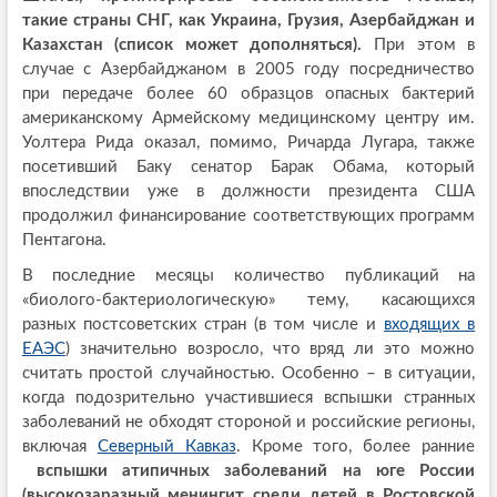
такие страны СНГ, как Украина, Грузия, Азербайджан и
Казахстан (список может дополняться).
При этом в
случае с Азербайджаном в 2005 году посредничество
при передаче более 60 образцов опасных бактерий
американскому Армейскому медицинскому центру им.
Уолтера Рида оказал, помимо, Ричарда Лугара, также
посетивший Баку сенатор Барак Обама, который
впоследствии уже в должности президента США
продолжил финансирование соответствующих программ
Пентагона.
В последние месяцы количество публикаций на
«биолого-бактериологическую» тему, касающихся
разных постсоветских стран (в том числе и
входящих в
ЕАЭС
) значительно возросло, что вряд ли это можно
считать простой случайностью. Особенно – в ситуации,
когда подозрительно участившиеся вспышки странных
заболеваний не обходят стороной и российские регионы,
включая
Северный Кавказ
. Кроме того, более ранние
вспышки атипичных заболеваний на юге России
(высокозаразный менингит среди детей в Ростовской