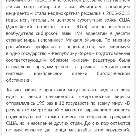
напоминают также о многолетней рассылке Пентагоном
живых спор сибирской язвы. «Наиболее вопиющим
инцидентом стала неоднократная рассылка в 2005-2015
годах испытательным центром сухопутных войск США
(Дагуэйский полигон, штат Юта) жизнеспособного
возбудителя сибирской язвы 194 адресатам в десяти
странах мира, напоминает Михаил Ульянов. По мнению
российских профильных специалистов, как минимум
в одно государство – Республику Корея – подготовленная
соответствующим образом «живая» рецептура была
отправлена преднамеренно в рамках тестирования
системы комплексной оценки биологической
обстановки.
Только наивные простачки могут делать вид, что речь
идёт о некой случайности: смертоносные вирусы
отправлялись 195 раз в 12 государств по всему миру. «В
результате смертельной опасности заражения оказались
подвергнуты не только ничего не ведавшие граждане
США, но и население других стран. До сих пор остаются
не выясненными до конца масштабы этих нарушений,