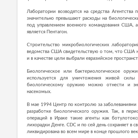
Лаборатории возводятся на средства Агентства
значительно превышают расходы на биологическ
под управлением военного командования США, а
является Пентагон.
Строительство микробиологических лабораторий
ведомства США свидетельствую о том, что США н
и в качестве цели выбрали евразийское пространс
Биологическое или бактериологическое оруж
используется для уничтожения живой силы 
биологическому оружию можно отнести и эн
насекомых.
В мае 1994 Центр по контролю за заболеваниями СШ
разработке биологического оружия. Так, в пери
операций в Ираке такие агенты как ботулотокс
лихорадки Денге. CDC и по сей день сохраняет в 
ликвидирована во всем мире в конце прошлого век