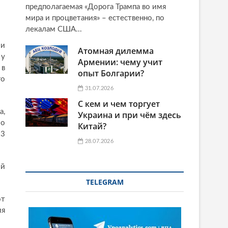
предполагаемая «Дорога Трампа во имя
мира и процветания» – естественно, по
лекалам США...
 и
Атомная дилемма
 у
Армении: чему учит
 в
опыт Болгарии?
го
31.07.2026
С кем и чем торгует
а,
Украина и при чём здесь
ло
Китай?
13
28.07.2026
ой
TELEGRAM
от
ия