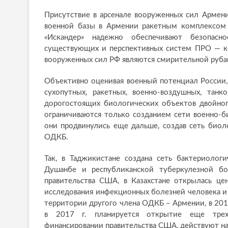
Присутствие в арсенале вооруженных сил Армен
военной базы в Армении ракетным комплексом 
«Искандер» надежно обеспечивают безопасн
существующих и перспективных систем ПРО — ко
вооруженных сил РФ являются смирительной руба
Объективно оценивая военный потенциал России
сухопутных, ракетных, военно-воздушных, тан
дорогостоящих биологических объектов двойног
ограничиваются только созданием сети военно-б
они продвинулись еще дальше, создав сеть биоло
ОДКБ.
Так, в Таджикистане создана сеть бактериолог
Душанбе и республиканской туберкулезной бо
правительства США, в Казахстане открылась цен
исследования инфекционных болезней человека и 
территории другого члена ОДКБ – Армении, в 2016
в 2017 г. планируется открытие еще трех 
финансировании правительства США, действуют на У