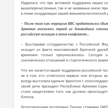
Надеемся, что при активной поддержке наших с
вышеперечисленные, так и не названные мною при
в плане координации нашей внешнеполитической 
– После того как турецкие ВВС предательски сбил
Армения оказалась первой из ближайших союзн
российскую позицию в этом конфликте…
– Выстраивая сотрудничество с Российской Фе
исходит из факта многовековой братской дружб
временем только приумножились. Сегодня о
союзнических отношений и стратегического взаим
Что же касается нашей поддержки российской поз
не в том, кто отметился первым или вторым, в
всегда выступала единым фронтом с консолидиро
своей речи президент Республики Армения Серж
стали свидетелями того, как должно происходит
блоков.
Безоговорочная поддержка Турции странами НАТО