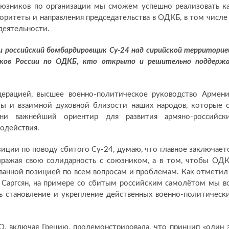
оюзников по организации мы сможем успешно реализовать к
оритеты и направления председательства в ОДКБ, в том числе
деятельности.
и российский бомбардировщик Су-24 над сирийской территорие
иков России по ОДКБ, кто открыто и решительно поддерж
дерацией, высшее военно-политическое руководство Армен
ы и взаимной духовной близости наших народов, которые 
ни важнейший ориентир для развития армяно-российск
одействия.
иции по поводу сбитого Су-24, думаю, что главное заключает
ыражая свою солидарность с союзником, а в том, чтобы ОД
ванной позицией по всем вопросам и проблемам. Как отметил
 Саргсян, на примере со сбитым российским самолётом мы в
ь становление и укрепление действенных военно-политическ
, включая Грецию, продемонстрировала, что принцип «один 