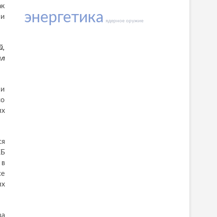
ак
энергетика
 и
ядерное оружие
й,
ал
ии
со
их
ся
КБ
 в
се
их
за