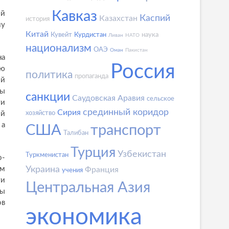
Кавказ
ой
Каспий
Казахстан
история
му
Китай
Кувейт
Курдистан
наука
Ливан
НАТО
национализм
ОАЭ
Оман
Пакистан
на
Россия
ию
политика
пропаганда
ий
мы
санкции
Саудовская Аравия
сельское
ти
срединный коридор
Сирия
ой
хозяйство
 а
США
транспорт
Талибан
Турция
Узбекистан
Туркменистан
о-
ом
Украина
Франция
учения
ти
Центральная Азия
мы
ов
экономика