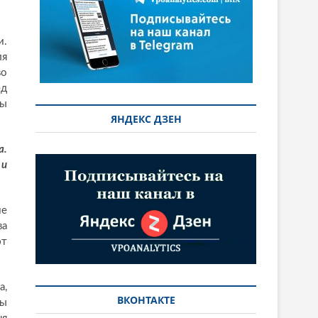
и.
ля
во
ед
ны
ЯНДЕКС ДЗЕН
а.
 и
ие
ва
ют
а,
ВКОНТАКТЕ
лы