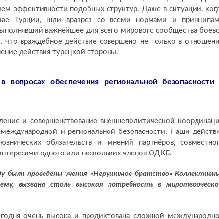
вием эффективности подобных структур. Даже в ситуации, ког
учае Турции, шли вразрез со всеми нормами и принципа
 выполнявший важнейшее для всего мирового сообщества боев
ет, что враждебное действие совершено не только в отношен
нение действия турецкой стороны.
 в вопросах обеспечения региональной безопасности
ление и совершенствование внешнеполитической координац
 международной и региональной безопасности. Наши действ
знических обязательств и мнений партнёров, совместно
интересами одного или нескольких членов ОДКБ.
ду были проведены учения «Нерушимое братство» Коллективн
шему, вызвана столь высокая потребность в миротворческ
егодня очень высока и продиктована сложной международн