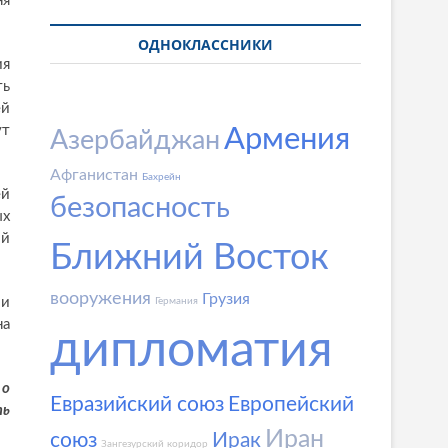
ня
ОДНОКЛАССНИКИ
ия
ть
ей
ут
Армения
Азербайджан
Афганистан
Бахрейн
ей
безопасность
ых
ой
Ближний Восток
вооружения
Грузия
ии
Германия
на
дипломатия
 о
Евразийский союз
Европейский
ть
Иран
союз
Ирак
Зангезурский коридор