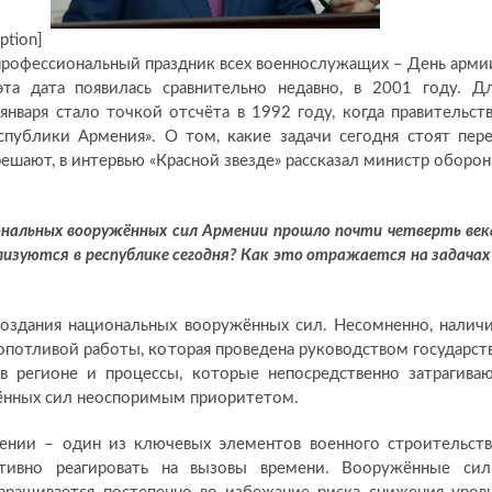
tion]
профессиональный праздник всех военнослужащих – День арми
та дата появилась сравнительно недавно, в 2001 году. Д
нваря стало точкой отсчёта в 1992 году, когда правительст
публики Армения». О том, какие задачи сегодня стоят пер
ешают, в интервью «Красной звезде» рассказал министр оборо
ональных вооружённых сил Армении прошло почти четверть век
зуются в республике сегодня? Как это отражается на задачах
оздания национальных вооружённых сил. Несомненно, налич
опотливой работы, которая проведена руководством государст
 в регионе и процессы, которые непосредственно затрагива
ённых сил неоспоримым приоритетом.
нии – один из ключевых элементов военного строительств
ктивно реагировать на вызовы времени. Вооружённые си