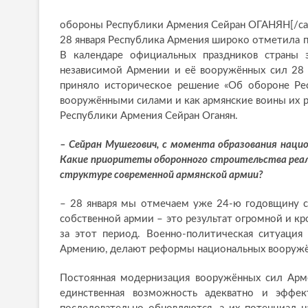
обороны Республики Армения Сейран ОГАНЯН[/cap
28 января Республика Армения широко отметила 
В календаре официальных праздников страны э
независимой Армении и её вооружённых сил 28 я
приняло историческое решение «Об обороне Рес
вооружёнными силами и как армянские воины их р
Республики Армения Сейран Оганян.
– Сейран Мушегович, с момента образования наци
Какие приоритеты оборонного строительства реали
структуре современной армянской армии?
– 28 января мы отмечаем уже 24-ю годовщину с
собственной армии – это результат огромной и кр
за этот период. Военно-политическая ситуация
Армению, делают реформы национальных вооруж
Постоянная модернизация вооружённых сил Арме
единственная возможность адекватно и эффе