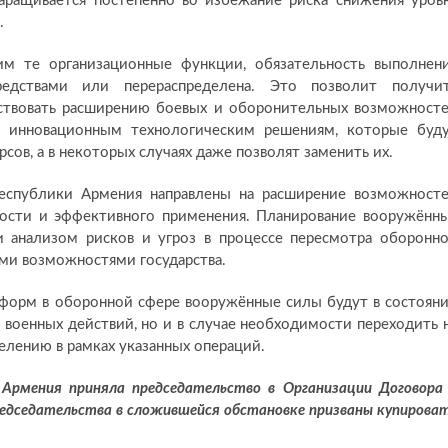
наращивается постепенно во избежание риска снижения уров
.
м те организационные функции, обязательность выполнен
редствами или перераспределена. Это позволит получи
ствовать расширению боевых и оборонительных возможност
я инновационным технологическим решениям, которые буд
сов, а в некоторых случаях даже позволят заменить их.
еспублики Армения направлены на расширение возможност
кости и эффективного применения. Планирование вооружённ
 и анализом рисков и угроз в процессе пересмотра оборонн
ими возможностями государства.
еформ в оборонной сфере вооружённые силы будут в состоян
военных действий, но и в случае необходимости переходить 
лению в рамках указанных операций.
 Армения приняла председательство в Организации Договора
едседательства в сложившейся обстановке призваны купирова