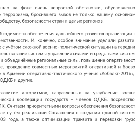
шло на фоне очень непростой обстановки, обусловленн
 терроризма, бросившего вызов не только нашему основно
обществу, безопасности стран и целых регионов.
бходимости обеспечения дальнейшего развития организации 
емственности. И, конечно, особое внимание уделили развит
 с учётом сложной военно-политической ситуации на передн
ршенствование системы управления силами и средствами систе
 и объединённые региональные силы, повышение оперативнос
ие, проведение совместных мероприятий оперативной и боев
о в Армении оперативно-тактического учения «Кобальт-2016»,
 ОДКБ и другие.
звитие алгоритмов, направленных на углубление военн
ической кооперации государств – членов ОДКБ, посредств
ПК. Считаем приоритетными вопросы обеспечения безопаснос
ле путём реализации Соглашения о создании единой систе
03 года, а также оптимизации транзита и перевозки груз