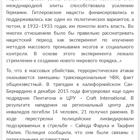
международной элиты способствовала усилению
Германии. Гитлеровские нацисты финансировались и
поддерживались как один из политических вариантов, а
потом, в 1932–1933 годах, им помогли взять власть. Во
многих отношениях было бы правильно рассматривать
нацистский период как эксперимент по изучению
методов массового промывания мозгов и социального
контроля. В основе этого эксперимента лежало
стремление к созданию нового мирового порядка…»
То, что в массовых убийствах, террористических атаках
оказываются замешаны транснациональные ЧВК, факт
общеизвестный. В трагедии в калифорнийском Сан-
Бернардино в декабре 2015 года фигурировал еще один
подрядчик Пентагона и ЦРУ – Craft International. В
результате нападения на региональный центр для
инвалидов погибли 14 человек, 21 получил ранения. В
ходе перестрелки полицейские ликвидировали
подозреваемых в стрельбе – Сайеда Фарука и Ташфин
Малик. Полиция сообщила, что они были связаны с
радикальными исламистами.