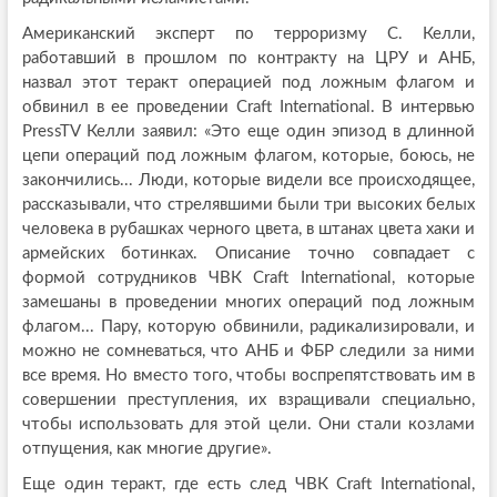
Американский эксперт по терроризму С. Келли,
работавший в прошлом по контракту на ЦРУ и АНБ,
назвал этот теракт операцией под ложным флагом и
обвинил в ее проведении Craft International. В интервью
PressTV Келли заявил: «Это еще один эпизод в длинной
цепи операций под ложным флагом, которые, боюсь, не
закончились... Люди, которые видели все происходящее,
рассказывали, что стрелявшими были три высоких белых
человека в рубашках черного цвета, в штанах цвета хаки и
армейских ботинках. Описание точно совпадает с
формой сотрудников ЧВК Craft International, которые
замешаны в проведении многих операций под ложным
флагом... Пару, которую обвинили, радикализировали, и
можно не сомневаться, что АНБ и ФБР следили за ними
все время. Но вместо того, чтобы воспрепятствовать им в
совершении преступления, их взращивали специально,
чтобы использовать для этой цели. Они стали козлами
отпущения, как многие другие».
Еще один теракт, где есть след ЧВК Craft International,