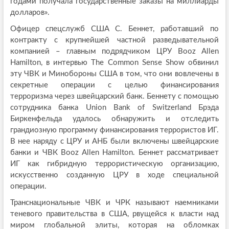
годами получала государственные заказы на миллиарды
долларов».
Офицер спецслужб США С. Беннет, работавший по
контракту с крупнейшей частной разведывательной
компанией – главным подрядчиком ЦРУ Booz Allen
Hamilton, в интервью The Common Sense Show обвинил
эту ЧВК и Минобороны США в том, что они вовлечены в
секретные операции с целью финансирования
терроризма через швейцарский банк. Беннету с помощью
сотрудника банка Union Bank of Switzerland Брэда
Биркенфельда удалось обнаружить и отследить
грандиозную программу финансирования террористов ИГ.
В нее наряду с ЦРУ и АНБ были включены швейцарские
банки и ЧВК Booz Allen Hamilton. Беннет рассматривает
ИГ как гибридную террористическую организацию,
искусственно созданную ЦРУ в ходе специальной
операции.
Транснациональные ЧВК и ЧРК называют наемниками
теневого правительства в США, рвущейся к власти над
миром глобальной элиты, которая на обломках