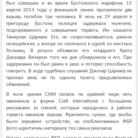
был совершен и во время Бостонского марафона. 15
апреля 2013 года у финишной линии прогремели два
взрыва, погибли три человека. В ночь на 19 апреля в
пригороде Бостона полиция задержала мужчину,
подозреваемого в совершении теракта. Им оказался
Тамерлан Царнаев. Его, не сопротивлявшегося, ранили
полицейские, а вскоре он скончался в одной из местных
больниц. В розыск объявили его младшего брата
Джохара. Вечером того же дня обнаружили и его. При
задержании он был ранен в шею и потерял способность
говорить. В ходе судебных слушаний Джохар Царнаев не
признал вину ни по одному пункту предъявленных
обвинений.
В поле зрения СМИ попали по крайней мере пять
наемников в форме Craft International с большими
рюкзаками за спиной, которые находились в районе
теракта накануне взрыва. Фрагменты сумки, где якобы
было взрывное устройство, на опубликованных ФБР
фото идентичны материалу тех самых рюкзаков.