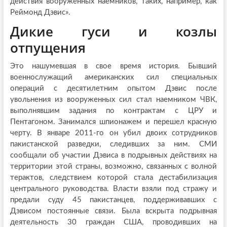
действия вооруженных наемников, таких, например, как
Реймонд Дэвис».
Дикие гуси и козлы
отпущения
Это нашумевшая в свое время история. Бывший
военнослужащий американских сил специальных
операций с десятилетним опытом Дэвис после
увольнения из вооруженных сил стал наемником ЧВК,
выполнявшим задания по контрактам с ЦРУ и
Пентагоном. Занимался шпионажем и перешел красную
черту. В январе 2011-го он убил двоих сотрудников
пакистанской разведки, следивших за ним. СМИ
сообщали об участии Дэвиса в подрывных действиях на
территории этой страны, возможно, связанных с волной
терактов, следствием которой стала дестабилизация
центрального руководства. Власти взяли под стражу и
предали суду 45 пакистанцев, поддерживавших с
Дэвисом постоянные связи. Была вскрыта подрывная
деятельность 30 граждан США, проводивших на