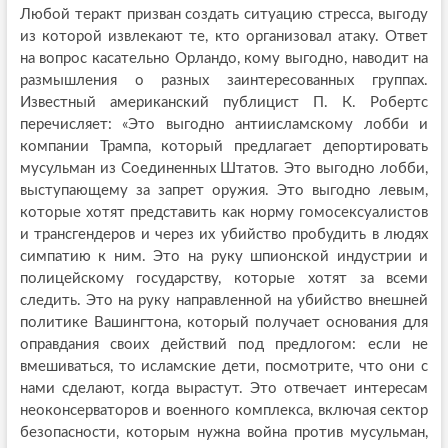
Любой теракт призван создать ситуацию стресса, выгоду
из которой извлекают те, кто организовал атаку. Ответ
на вопрос касательно Орландо, кому выгодно, наводит на
размышления о разных заинтересованных группах.
Известный американский публицист П. К. Робертс
перечисляет: «Это выгодно антиисламскому лобби и
компании Трампа, который предлагает депортировать
мусульман из Соединенных Штатов. Это выгодно лобби,
выступающему за запрет оружия. Это выгодно левым,
которые хотят представить как норму гомосексуалистов
и трансгендеров и через их убийство пробудить в людях
симпатию к ним. Это на руку шпионской индустрии и
полицейскому государству, которые хотят за всеми
следить. Это на руку направленной на убийство внешней
политике Вашингтона, который получает основания для
оправдания своих действий под предлогом: если не
вмешиваться, то исламские дети, посмотрите, что они с
нами сделают, когда вырастут. Это отвечает интересам
неоконсерваторов и военного комплекса, включая сектор
безопасности, которым нужна война против мусульман,