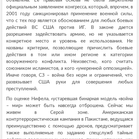
объявлена. Ее правовая основа не была закреплена
официальным заявлением конгресса, который, впрочем, в
2001 году санкционировал применение военной силы,
что с тех пор является обоснованием для любых боевых
действий ВС США против ИГ. В законе дается
разрешение задействовать армию, но не указывается
конкретное место и уровень ее использования. Не
названы критерии, позволяющие причислить боевые
действия в том или ином регионе к категории
вооруженного конфликта. Неизвестно, кого считать
союзником исламистов, а кого «умеренной оппозицией».
Иначе говоря, СЗ – война без норм и ограничений, что
развязывает США руки для совершения любых
преступлений.
По оценке Нифела, «устаревшая бинарная модель «война
– мир» может быть навсегда отброшена. Сейчас мы
живем в Серой зоне. Американская
контртеррористическая кампания в Пакистане, ведущаяся
преимущественно с помощью дронов, предусматривает
также выполняемые по заданию спецслужб тайные