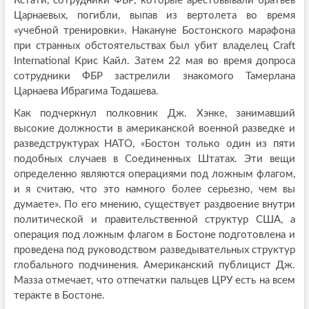
Кстати, сотрудники ФБР, которые арестовывали братьев
Царнаевых, погибли, выпав из вертолета во время
«учебной тренировки». Накануне Бостонского марафона
при странных обстоятельствах был убит владелец Craft
International Крис Кайл. Затем 22 мая во время допроса
сотрудники ФБР застрелили знакомого Тамерлана
Царнаева Ибрагима Тодашева.
Как подчеркнул полковник Дж. Хэнке, занимавший
высокие должности в американской военной разведке и
разведструктурах НАТО, «Бостон только один из пяти
подобных случаев в Соединенных Штатах. Эти вещи
определенно являются операциями под ложным флагом,
и я считаю, что это намного более серьезно, чем вы
думаете». По его мнению, существует раздвоение внутри
политической и правительственной структур США, а
операция под ложным флагом в Бостоне подготовлена и
проведена под руководством разведывательных структур
глобального подчинения. Американский публицист Дж.
Мазза отмечает, что отпечатки пальцев ЦРУ есть на всем
теракте в Бостоне.