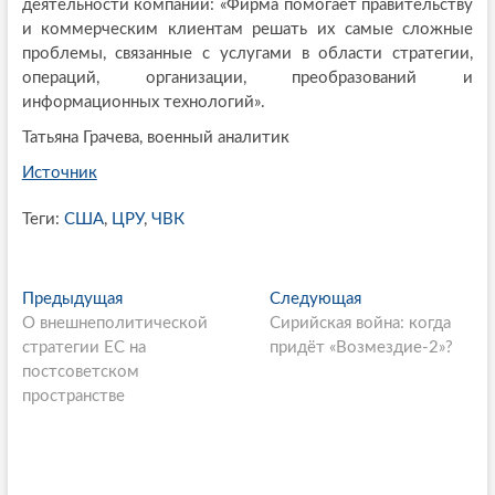
деятельности компании: «Фирма помогает правительству
и коммерческим клиентам решать их самые сложные
проблемы, связанные с услугами в области стратегии,
операций, организации, преобразований и
информационных технологий».
Татьяна Грачева, военный аналитик
Источник
Теги:
США
,
ЦРУ
,
ЧВК
P
Предыдущая
П
Следующая
С
О внешнеполитической
р
Сирийская война: когда
л
o
стратегии ЕС на
е
придёт «Возмездие-2»?
е
s
постсоветском
д
д
пространстве
ы
у
t
д
ю
n
у
щ
щ
а
a
а
я