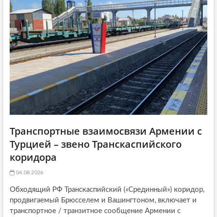
a
ь
я
t
я
:
i
:
o
n
Транспортные взаимосвязи Армении с
Турцией – звено Транскаспийского
коридора
04.08.2026
Обходящий РФ Транскаспийский («Срединный») коридор,
продвигаемый Брюсселем и Вашингтоном, включает и
транспортное / транзитное сообщение Армении с