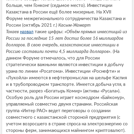
больше, чем Гонконг (седьмое место). Инвестиции
Казахстана в России ещё более мизерные. На XVII
Форуме межрегионального сотрудничества Казахстана и
России (октябрь 2021 г.)
Касым-Жомарт
Токаев
назвал
такие цифры:
«Объём прямых инвестиций из
России за последние 15 лет достиг более 16 миллиардов
долларов. В свою очередь, казахстанские инвестиции в
Россию составили почти 4,5 миллиарда долларов»
. (На
данном Форуме отмечалось, что для России
стратегически важными являются инвестиции в добычу
урана по линии «Росатома». Инвестиции «Роснефти» и
«Лукойла» имеются в нефтепромыслах на шельфе Каспия
и в трубопроводном транспорте. Имеется добыча угля, в
частности, разрез «Богатырь Комир» (активы «Русала»).
Особую роль для России играет космодром «Байконур»,
управляемый совместно двумя странами. Российская
группа «Интер РАО» ведет переговоры о создании
совместного с казахстанской стороной предприятия (с
учетом возросшего в стране спроса на электроэнергию со
стороны ферм, занимающихся майнингом криптовалют).