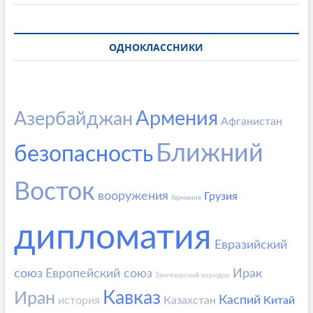
ОДНОКЛАССНИКИ
Армения
Азербайджан
Афганистан
Ближний
безопасность
Восток
вооружения
Грузия
Германия
дипломатия
Евразийский
союз
Европейский союз
Ирак
Зангезурский коридор
Кавказ
Иран
Каспий
история
Казахстан
Китай