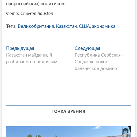
пророссийских) политиков.
Фото: Chevron houston
Теги:
Великобритания
,
Казахстан
,
США
,
экономика
P
Предыдущая
П
Следующая
С
Казахстан майданный:
р
Республика Сербская –
л
o
разбираем по полочкам
е
Санджак: новое
е
s
д
балканское домино?
д
ы
у
t
д
ю
n
у
щ
щ
а
a
а
я
v
я
с
ТОЧКА ЗРЕНИЯ
i
с
т
т
а
g
а
т
т
ь