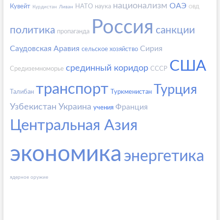
национализм
ОАЭ
Кувейт
НАТО
наука
Курдистан
Ливан
ОВД
Россия
политика
санкции
пропаганда
Саудовская Аравия
Сирия
сельское хозяйство
США
срединный коридор
Средиземноморье
СССР
транспорт
Турция
Талибан
Туркменистан
Узбекистан
Украина
Франция
учения
Центральная Азия
экономика
энергетика
ядерное оружие