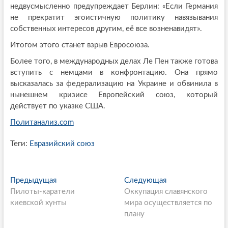
недвусмысленно предупреждает Берлин: «Если Германия
не прекратит эгоистичную политику навязывания
собственных интересов другим, её все возненавидят».
Итогом этого станет взрыв Евросоюза.
Более того, в международных делах Ле Пен также готова
вступить с немцами в конфронтацию. Она прямо
высказалась за федерализацию на Украине и обвинила в
нынешнем кризисе Европейский союз, который
действует по указке США.
Политанализ.com
Теги:
Евразийский союз
P
Предыдущая
П
Следующая
С
Пилоты-каратели
р
Оккупация славянского
л
o
киевской хунты
е
мира осуществляется по
е
s
д
плану
д
ы
у