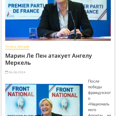
ТОЧКА ЗРЕНИЯ
Марин Ле Пен атакует Ангелу
Меркель
06.06.2014
После
победы
французског
о
«Националь
ного
фронта» на