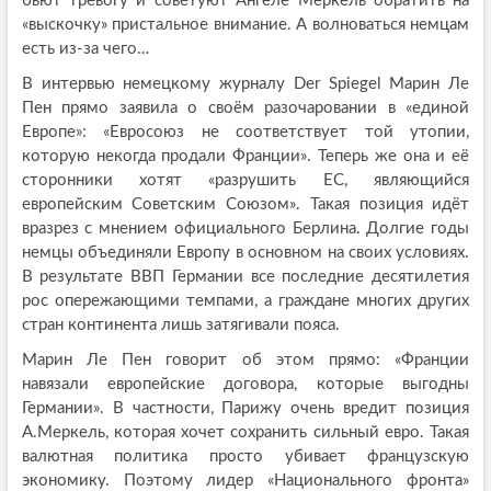
бьют тревогу и советуют Ангеле Меркель обратить на
«выскочку» пристальное внимание. А волноваться немцам
есть из-за чего…
В интервью немецкому журналу Der Spiegel Марин Ле
Пен прямо заявила о своём разочаровании в «единой
Европе»: «Евросоюз не соответствует той утопии,
которую некогда продали Франции». Теперь же она и её
сторонники хотят «разрушить ЕС, являющийся
европейским Советским Союзом». Такая позиция идёт
вразрез с мнением официального Берлина. Долгие годы
немцы объединяли Европу в основном на своих условиях.
В результате ВВП Германии все последние десятилетия
рос опережающими темпами, а граждане многих других
стран континента лишь затягивали пояса.
Марин Ле Пен говорит об этом прямо: «Франции
навязали европейские договора, которые выгодны
Германии». В частности, Парижу очень вредит позиция
А.Меркель, которая хочет сохранить сильный евро. Такая
валютная политика просто убивает французскую
экономику. Поэтому лидер «Национального фронта»