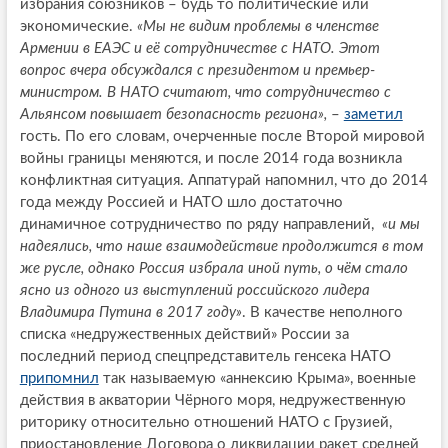
избрания союзников – будь то политические или
экономические.
«Мы не видим проблемы в членстве
Армении в ЕАЭС и её сотрудничестве с НАТО. Этот
вопрос вчера обсуждался с президентом и премьер-
министром. В НАТО считают, что сотрудничество с
Альянсом повышает безопасность региона»,
–
заметил
гость. По его словам, очерченные после Второй мировой
войны границы меняются, и после 2014 года возникла
конфликтная ситуация. Аппатурай напомнил, что до 2014
года между Россией и НАТО шло достаточно
динамичное сотрудничество по ряду направлений,
«и мы
надеялись, что наше взаимодействие продолжится в том
же русле, однако Россия избрала иной путь, о чём стало
ясно из одного из выступлений российского лидера
Владимира Путина в 2017 году»
. В качестве неполного
списка «недружественных действий» России за
последний период спецпредставитель генсека НАТО
припомнил
так называемую «аннексию Крыма», военные
действия в акватории Чёрного моря, недружественную
риторику относительно отношений НАТО с Грузией,
приостановление Договора о ликвидации ракет средней