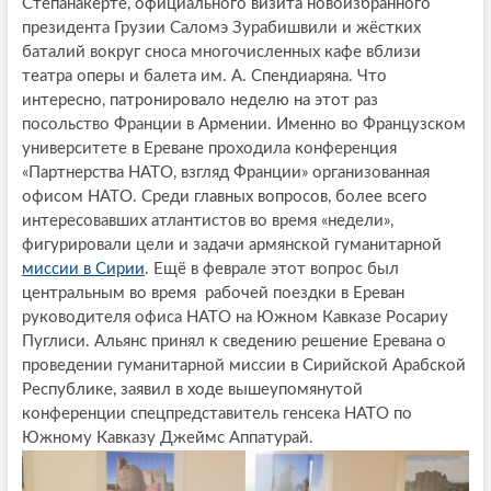
Степанакерте, официального визита новоизбранного
президента Грузии Саломэ Зурабишвили и жёстких
баталий вокруг сноса многочисленных кафе вблизи
театра оперы и балета им. А. Спендиаряна. Что
интересно, патронировало неделю на этот раз
посольство Франции в Армении. Именно во Французском
университете в Ереване проходила конференция
«Партнерства НАТО, взгляд Франции» организованная
офисом НАТО. Среди главных вопросов, более всего
интересовавших атлантистов во время «недели»,
фигурировали цели и задачи армянской гуманитарной
миссии в Сирии
. Ещё в феврале этот вопрос был
центральным во время рабочей поездки в Ереван
руководителя офиса НАТО на Южном Кавказе Росариу
Пуглиси. Альянс принял к сведению решение Еревана о
проведении гуманитарной миссии в Сирийской Арабской
Республике, заявил в ходе вышеупомянутой
конференции спецпредставитель генсека НАТО по
Южному Кавказу Джеймс Аппатурай.