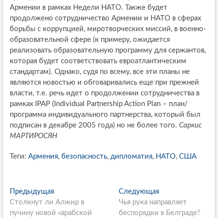
Армении в рамках Недели НАТО. Также будет
продолжено сотрудничество Армении и НАТО в сферах
борьбы с коррупцией, миротворческих миссий, в военно-
образовательной сфере (к примеру, ожидается
реализовать образовательную программу для сержантов,
которая будет соответствовать евроатлантическим
стандартам). Однако, судя по всему, все эти планы не
являются новостью и обговаривались еще при прежней
власти, т.е. речь идет о продолжении сотрудничества в
рамках IPAP (Individual Partnership Action Plan – план/
программа индивидуального партнерства, который был
подписан в декабре 2005 года) но не более того.
Саркис
МАРТИРОСЯН
Теги:
Армения
,
безопасность
,
дипломатия
,
НАТО
,
США
P
Предыдущая
П
Следующая
С
Столкнут ли Алжир в
р
Чья рука направляет
л
o
пучину новой «арабской
е
беспорядки в Белграде?
е