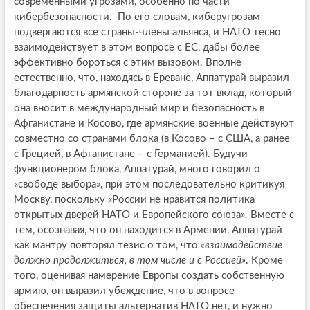
современными угрозами, особенно по части
кибербезопасности. По его словам, киберугрозам
подвергаются все страны-члены альянса, и НАТО тесно
взаимодействует в этом вопросе с ЕС, дабы более
эффективно бороться с этим вызовом. Вполне
естественно, что, находясь в Ереване, Аппатурай выразил
благодарность армянской стороне за тот вклад, который
она вносит в международный мир и безопасность в
Афганистане и Косово, где армянские военные действуют
совместно со странами блока (в Косово – с США, а ранее
с Грецией, в Афганистане – с Германией). Будучи
функционером блока, Аппатурай, много говорил о
«свободе выбора», при этом последовательно критикуя
Москву, поскольку «России не нравится политика
открытых дверей НАТО и Европейского союза». Вместе с
тем, осознавая, что он находится в Армении, Аппатурай
как мантру повторял тезис о том, что
«взаимодействие
должно продолжиться, в том числе и с Россией»
. Кроме
того, оценивая намерение Европы создать собственную
армию, он выразил убеждение, что в вопросе
обеспечения защиты альтернатив НАТО нет, и нужно