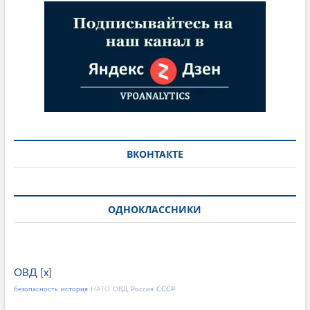
ВКОНТАКТЕ
ОДНОКЛАССНИКИ
ОВД
[
x
]
безопасность
история
НАТО
ОВД
Россия
СССР