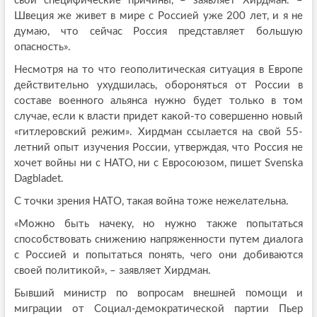
свои специфические причины, – заявляет Хирдман. –
Швеция же живет в мире с Россией уже 200 лет, и я не
думаю, что сейчас Россия представляет большую
опасность».
Несмотря на то что геополитическая ситуация в Европе
действительно ухудшилась, обороняться от России в
составе военного альянса нужно будет только в том
случае, если к власти придет какой-то совершенно новый
«гитлеровский режим». Хирдман ссылается на свой 55-
летний опыт изучения России, утверждая, что Россия не
хочет войны ни с НАТО, ни с Евросоюзом, пишет Svenska
Dagbladet.
С точки зрения НАТО, такая война тоже нежелательна.
«Можно быть начеку, но нужно также попытаться
способствовать снижению напряженности путем диалога
с Россией и попытаться понять, чего они добиваются
своей политикой», – заявляет Хирдман.
Бывший министр по вопросам внешней помощи и
миграции от Социал-демократической партии Пьер