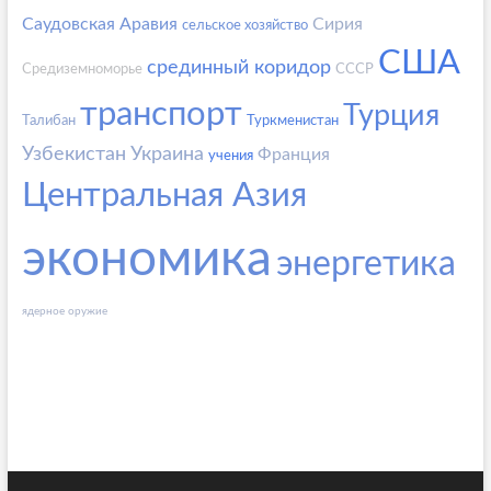
Саудовская Аравия
Сирия
сельское хозяйство
США
срединный коридор
Средиземноморье
СССР
транспорт
Турция
Талибан
Туркменистан
Узбекистан
Украина
Франция
учения
Центральная Азия
экономика
энергетика
ядерное оружие