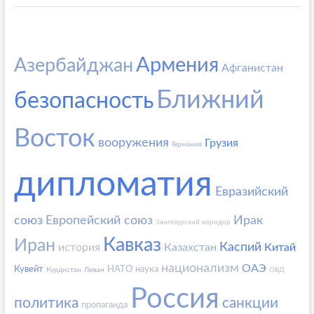
Армения
Азербайджан
Афганистан
Ближний
безопасность
Восток
вооружения
Грузия
Германия
дипломатия
Евразийский
союз
Европейский союз
Ирак
Зангезурский коридор
Кавказ
Иран
Каспий
история
Казахстан
Китай
национализм
ОАЭ
Кувейт
НАТО
наука
Курдистан
Ливан
ОВД
Россия
политика
санкции
пропаганда