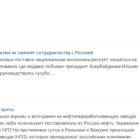
аспия не заменят сотрудничества с Россией
газовых поставок национальная экономика рискует оказаться на
ловакия, где недавно побывал президент Азербайджана Ильхам
уководствуясь сугубо ...
 хунты
шли взрывы и возгорания на нефтеперерабатывающих заводах
м либо используют поставляемую из России нефть. Украински
х НПЗ На протяжении суток в Румынии и Венгрии произошли
аводах (НПЗ), которые принадлежат российским компаниям