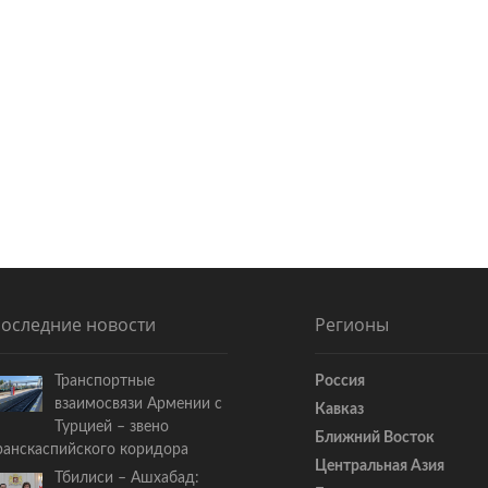
оследние новости
Регионы
Транспортные
Россия
взаимосвязи Армении с
Кавказ
Турцией – звено
Ближний Восток
ранскаспийского коридора
Центральная Азия
Тбилиси – Ашхабад: