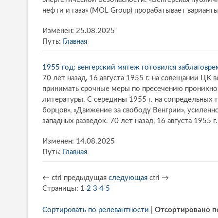
нефти и газа» (MOL Group) прорабатывает варианты
Изменен: 25.08.2025
Путь:
Главная
1955 год: венгерский мятеж готовился заблаговре
70 лет назад, 16 августа 1955 г. на совещании ЦК
принимать срочные меры по пресечению проникнов
литературы. С середины 1955 г. на сопредельных 
борцов», «Движение за свободу Венгрии», усиленн
западных разведок. 70 лет назад, 16 августа 1955 г
Изменен: 14.08.2025
Путь:
Главная
←
ctrl
предыдущая
следующая
ctrl
→
Страницы:
1
2
3
4
5
Сортировать по релевантности
|
Отсортировано п