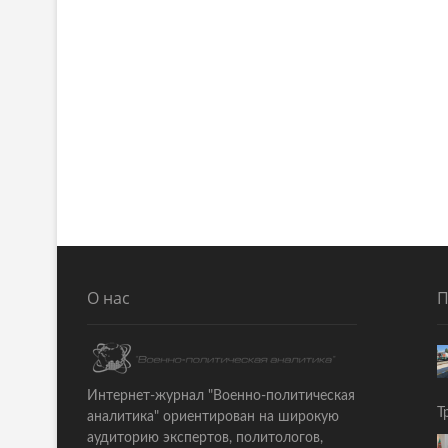
О нас
П
Интернет-журнал "Военно-политическая
Т
аналитика" ориентирован на широкую
аудиторию экспертов, политологов,