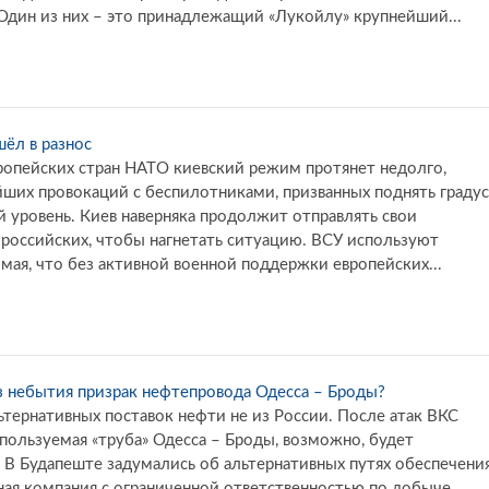
Один из них – это принадлежащий «Лукойлу» крупнейший...
ёл в разнос
ропейских стран НАТО киевский режим протянет недолго,
ших провокаций с беспилотниками, призванных поднять градус
 уровень. Киев наверняка продолжит отправлять свои
российских, чтобы нагнетать ситуацию. ВСУ используют
мая, что без активной военной поддержки европейских...
з небытия призрак нефтепровода Одесса – Броды?
тернативных поставок нефти не из России. После атак ВКС
пользуемая «труба» Одесса – Броды, возможно, будет
. В Будапеште задумались об альтернативных путях обеспечени
ная компания с ограниченной ответственностью по добыче