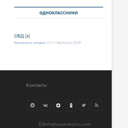
ОДНОКЛАССНИКИ
ОВД
[
x
]
безопасность
история
НАТО
ОВД
Россия
СССР
Контакты
info@vpoanalytics.com