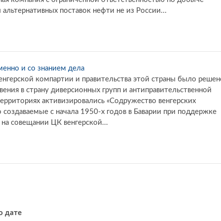
 альтернативных поставок нефти не из России...
менно и со знанием дела
 венгерской компартии и правительства этой страны было решен
ения в страну диверсионных групп и антиправительственной
территориях активизировались «Содружество венгерских
о создаваемые с начала 1950-х годов в Баварии при поддержке
. на совещании ЦК венгерской...
о дате