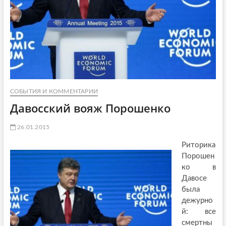
СОБЫТИЯ И КОММЕНТАРИИ
Давосский вояж Порошенко
26.01.2015
Риторика
Порошен
ко в
Давосе
была
дежурно
й: все
смертны