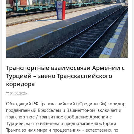
t
я
:
i
:
o
n
Транспортные взаимосвязи Армении с
Турцией – звено Транскаспийского
коридора
04.08.2026
Обходящий РФ Транскаспийский («Срединный») коридор,
продвигаемый Брюсселем и Вашингтоном, включает и
транспортное / транзитное сообщение Армении с
Турцией, на что нацелена и предполагаемая «Дорога
Трампа во имя мира и процветания» – естественно, по