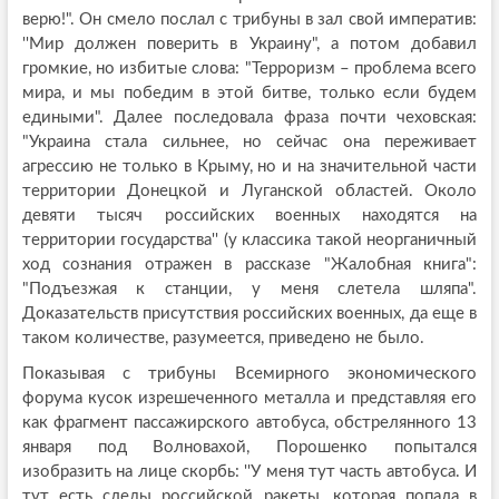
верю!". Он смело послал с трибуны в зал свой императив:
''Мир должен поверить в Украину", а потом добавил
громкие, но избитые слова: "Терроризм – проблема всего
мира, и мы победим в этой битве, только если будем
едиными". Далее последовала фраза почти чеховская:
"Украина стала сильнее, но сейчас она переживает
агрессию не только в Крыму, но и на значительной части
территории Донецкой и Луганской областей. Около
девяти тысяч российских военных находятся на
территории государства'' (у классика такой неорганичный
ход сознания отражен в рассказе "Жалобная книга":
"Подъезжая к станции, у меня слетела шляпа".
Доказательств присутствия российских военных, да еще в
таком количестве, разумеется, приведено не было.
Показывая с трибуны Всемирного экономического
форума кусок изрешеченного металла и представляя его
как фрагмент пассажирского автобуса, обстрелянного 13
января под Волновахой, Порошенко попытался
изобразить на лице скорбь: ''У меня тут часть автобуса. И
тут есть следы российской ракеты, которая попала в