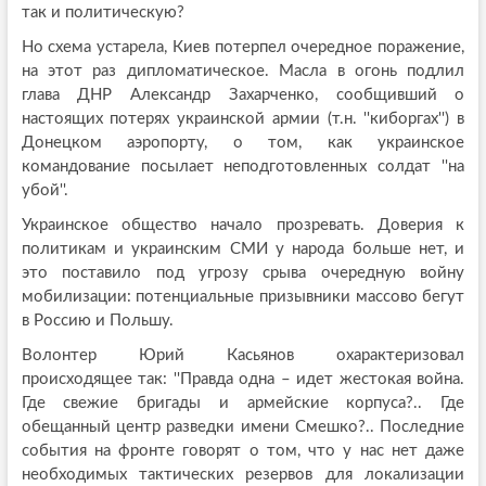
так и политическую?
Но схема устарела, Киев потерпел очередное поражение,
на этот раз дипломатическое. Масла в огонь подлил
глава ДНР Александр Захарченко, сообщивший о
настоящих потерях украинской армии (т.н. ''киборгах'') в
Донецком аэропорту, о том, как украинское
командование посылает неподготовленных солдат ''на
убой''.
Украинское общество начало прозревать. Доверия к
политикам и украинским СМИ у народа больше нет, и
это поставило под угрозу срыва очередную войну
мобилизации: потенциальные призывники массово бегут
в Россию и Польшу.
Волонтер Юрий Касьянов охарактеризовал
происходящее так: ''Правда одна – идет жестокая война.
Где свежие бригады и армейские корпуса?.. Где
обещанный центр разведки имени Смешко?.. Последние
события на фронте говорят о том, что у нас нет даже
необходимых тактических резервов для локализации