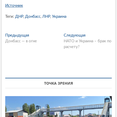
Источник
Теги:
ДНР
,
Донбасс
,
ЛНР
,
Украина
P
Предыдущая
П
Следующая
С
Донбасс — в огне
р
НАТО и Украина – брак по
л
o
е
расчету?
е
s
д
д
ы
у
t
д
ю
n
у
щ
щ
а
a
а
я
ТОЧКА ЗРЕНИЯ
v
я
с
i
с
т
т
а
g
а
т
a
т
ь
ь
я