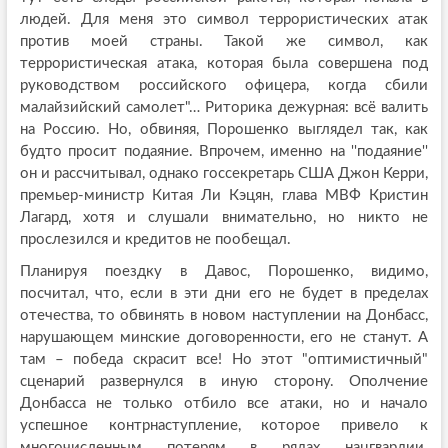
людей. Для меня это символ террористических атак
против моей страны. Такой же символ, как
террористическая атака, которая была совершена под
руководством российского офицера, когда сбили
малайзийский самолет"… Риторика дежурная: всё валить
на Россию. Но, обвиняя, Порошенко выглядел так, как
будто просит подаяние. Впрочем, именно на ''подаяние''
он и рассчитывал, однако госсекретарь США Джон Керри,
премьер-министр Китая Ли Кэцян, глава МВФ Кристин
Лагард, хотя и слушали внимательно, но никто не
прослезился и кредитов не пообещал.
Планируя поездку в Давос, Порошенко, видимо,
посчитал, что, если в эти дни его не будет в пределах
отечества, то обвинять в новом наступлении на Донбасс,
нарушающем минские договоренности, его не станут. А
там – победа скрасит все! Но этот "оптимистичный"
сценарий развернулся в иную сторону. Ополчение
Донбасса не только отбило все атаки, но и начало
успешное контрнаступление, которое привело к
многочисленным потерям в рядах нацгвардии.