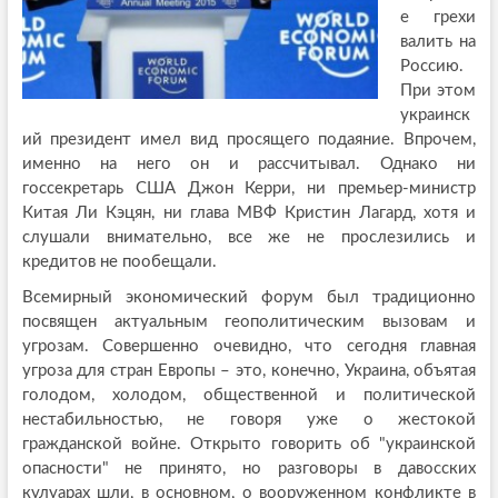
е грехи
валить на
Россию.
При этом
украинск
ий президент имел вид просящего подаяние. Впрочем,
именно на него он и рассчитывал. Однако ни
госсекретарь США Джон Керри, ни премьер-министр
Китая Ли Кэцян, ни глава МВФ Кристин Лагард, хотя и
слушали внимательно, все же не прослезились и
кредитов не пообещали.
Всемирный экономический форум был традиционно
посвящен актуальным геополитическим вызовам и
угрозам. Совершенно очевидно, что сегодня главная
угроза для стран Европы – это, конечно, Украина, объятая
голодом, холодом, общественной и политической
нестабильностью, не говоря уже о жестокой
гражданской войне. Открыто говорить об "украинской
опасности" не принято, но разговоры в давосских
кулуарах шли, в основном, о вооруженном конфликте в