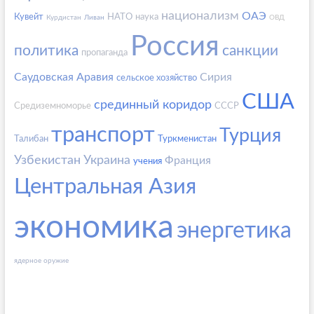
национализм
ОАЭ
Кувейт
НАТО
наука
Курдистан
Ливан
ОВД
Россия
политика
санкции
пропаганда
Саудовская Аравия
Сирия
сельское хозяйство
США
срединный коридор
Средиземноморье
СССР
транспорт
Турция
Талибан
Туркменистан
Узбекистан
Украина
Франция
учения
Центральная Азия
экономика
энергетика
ядерное оружие