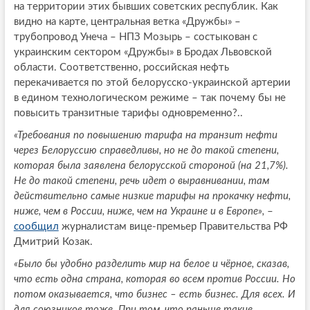
на территории этих бывших советских республик. Как
видно на карте, центральная ветка «Дружбы» –
трубопровод Унеча – НПЗ Мозырь – состыкован с
украинским сектором «Дружбы» в Бродах Львовской
области. Соответственно, российская нефть
перекачивается по этой белорусско-украинской артерии
в едином технологическом режиме – так почему бы не
повысить транзитные тарифы одновременно?..
«Требования по повышению тарифа на транзит нефти
через Белоруссию справедливы, но не до такой степени,
которая была заявлена белорусской стороной (на 21,7%).
Не до такой степени, речь идет о выравнивании, там
действительно самые низкие тарифы на прокачку нефти,
ниже, чем в России, ниже, чем на Украине и в Европе»,
–
сообщил
журналистам вице-премьер Правительства РФ
Дмитрий Козак.
«Было бы удобно разделить мир на белое и чёрное, сказав,
что есть одна страна, которая во всем против России. Но
потом оказывается, что бизнес – есть бизнес. Для всех. И
для союзников тоже. При том, что раньше такие