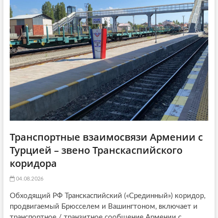
a
т
ь
ь
я
t
я
:
i
:
o
n
Транспортные взаимосвязи Армении с
Турцией – звено Транскаспийского
коридора
04.08.2026
Обходящий РФ Транскаспийский («Срединный») коридор,
продвигаемый Брюсселем и Вашингтоном, включает и
транспортное / транзитное сообщение Армении с