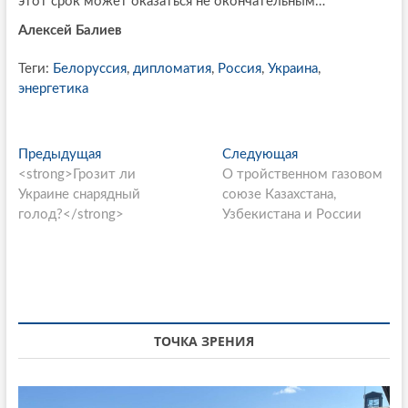
этот срок может оказаться не окончательным…
Алексей Балиев
Теги:
Белоруссия
,
дипломатия
,
Россия
,
Украина
,
энергетика
P
Предыдущая
П
Следующая
С
<strong>Грозит ли
р
О тройственном газовом
л
o
Украине снарядный
е
союзе Казахстана,
е
s
голод?</strong>
д
Узбекистана и России
д
ы
у
t
д
ю
n
у
щ
щ
а
a
а
я
v
я
с
ТОЧКА ЗРЕНИЯ
i
с
т
т
а
g
а
т