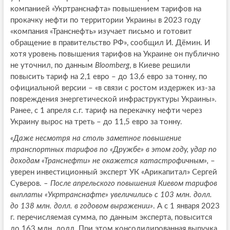
компанией «Укртранснафта» повышением тарифов на
прокачку нефти по территории Украины в 2023 году
«компания «Транснефть» изучает письмо и готовит
обращение в правительство РФ», сообщил И. Дёмин. И
хотя уровень повышения тарифов на Украине он публично
не уточнил, по данным
Bloomberg
, в Киеве решили
повысить тариф на 2,1 евро – до 13,6 евро за тонну, по
официальной версии – «в связи с ростом издержек из-за
повреждения энергетической инфраструктуры Украины».
Ранее, с 1 апреля с.г. тариф на перекачку нефти через
Украину вырос на треть – до 11,5 евро за тонну.
«Даже несмотря на столь заметное повышение
транспортных тарифов по «Дружбе» в этом году, удар по
доходам «Транснефти» не окажется катастрофичным»,
–
уверен инвестиционный эксперт УК «Арикапитал» Сергей
Суверов.
– После апрельского повышения Киевом тарифов
выплаты «Укртранснафте» увеличились с 103 млн. долл.
до 138 млн. долл. в годовом выражении»
. А с 1 января 2023
г. перечисляемая сумма, по данным эксперта, повысится
до 163 млн. долл. При этом консолидированная выручка