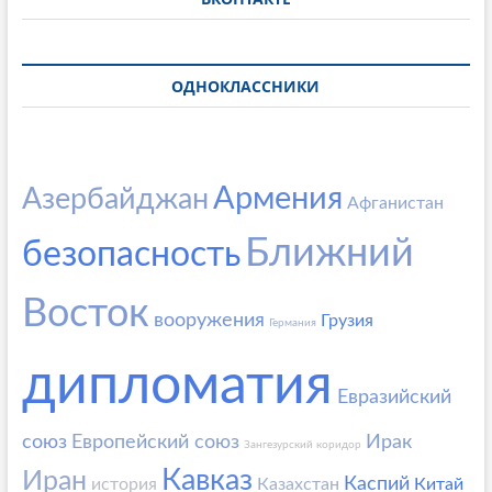
ОДНОКЛАССНИКИ
Армения
Азербайджан
Афганистан
Ближний
безопасность
Восток
вооружения
Грузия
Германия
дипломатия
Евразийский
союз
Европейский союз
Ирак
Зангезурский коридор
Кавказ
Иран
Каспий
история
Казахстан
Китай