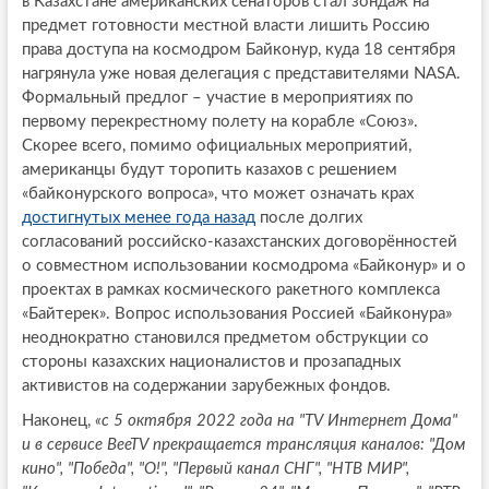
в Казахстане американских сенаторов стал зондаж на
предмет готовности местной власти лишить Россию
права доступа на космодром Байконур, куда 18 сентября
нагрянула уже новая делегация с представителями NASA.
Формальный предлог – участие в мероприятиях по
первому перекрестному полету на корабле «Союз».
Скорее всего, помимо официальных мероприятий,
американцы будут торопить казахов с решением
«байконурского вопроса», что может означать крах
достигнутых менее года назад
после долгих
согласований российско-казахстанских договорённостей
о совместном использовании космодрома «Байконур» и о
проектах в рамках космического ракетного комплекса
«Байтерек». Вопрос использования Россией «Байконура»
неоднократно становился предметом обструкции со
стороны казахских националистов и прозападных
активистов на содержании зарубежных фондов.
Наконец,
«с 5 октября 2022 года на "TV Интернет Дома"
и в сервисе BeeTV прекращается трансляция каналов: "Дом
кино", "Победа", "О!", "Первый канал СНГ", "НТВ МИР",