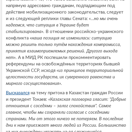
напрямую адресовано гражданам, подпадающим под
действие мобилизационного законодательства, следует
и из следующей реплики главы Сената:
«…но мы очень
надеемся, что ситуация в Украине будет
стабилизирована».
В отношении российско-украинского
конфликта
«наша позиция не изменилась: ситуацию
можно решить только путём нахождения компромисса,
принятия взаимоприемлемых решений. Другого выхода
нет».
А в МИД РК поспешили прокомментировать
референдумы на освобождённых территориях бывшей
Украинской ССР, исходя
«из принципов территориальной
целостности государств, их суверенного равенства и
мирного сосуществования».
Высказался
на тему притока в Казахстан граждан России
и президент Токаев:
«Казахская поговорка гласит: "Добрые
отношения с соседями – залог спокойствия". Самое
главное, чтобы мы сохраняли согласие с соседними
странами. Мы от этого ничего не потеряем. В последние
дни к нам приезжает много людей из России. Большинство
из них вынуждены уезжать из-за сложившейся