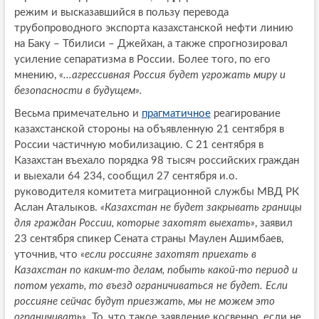
режим и высказавшийся в пользу перевода
трубопроводного экспорта казахстанской нефти линию
на Баку – Тбилиси – Джейхан, а также спрогнозировал
усиление сепаратизма в России. Более того, по его
мнению,
«...агрессивная Россия будет угрожать миру и
безопасности в будущем».
Весьма примечательно и
прагматичное
реагирование
казахстанской стороны на объявленную 21 сентября в
России частичную мобилизацию. С 21 сентября в
Казахстан въехало порядка 98 тысяч российских граждан
и выехали 64 234, сообщил 27 сентября и.о.
руководителя комитета миграционной службы МВД РК
Аслан Аталыков.
«Казахстан не будет закрывать границы
для граждан России, которые захотят выехать»
, заявил
23 сентября спикер Сената страны Маулен Ашимбаев,
уточнив, что
«если россияне захотят приехать в
Казахстан по каким-то делам, побыть какой-то период и
потом уехать, то въезд ограничиваться не будет. Если
россияне сейчас будут приезжать, мы не можем это
ограничивать».
То, что такое заявление косвенно, если не