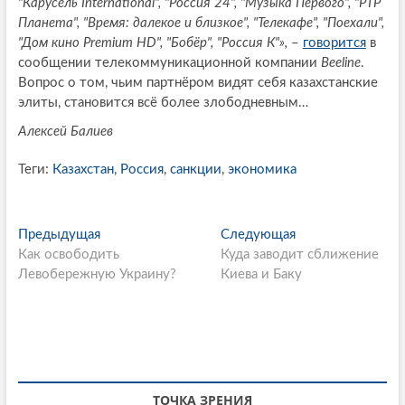
"Карусель International", "Россия 24", "Музыка Первого", "РТР
Планета", "Время: далекое и близкое", "Телекафе", "Поехали",
"Дом кино Premium HD", "Бобёр", "Россия К"»,
–
говорится
в
сообщении телекоммуникационной компании
Beeline
.
Вопрос о том, чьим партнёром видят себя казахстанские
элиты, становится всё более злободневным…
Алексей Балиев
Теги:
Казахстан
,
Россия
,
санкции
,
экономика
P
Предыдущая
П
Следующая
С
Как освободить
р
Куда заводит сближение
л
o
Левобережную Украину?
е
Киева и Баку
е
s
д
д
ы
у
t
д
ю
n
у
щ
щ
а
a
а
я
ТОЧКА ЗРЕНИЯ