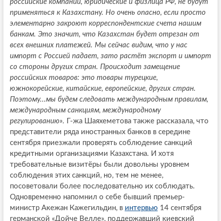
российские компании, юридические и физлица РФ, не будут
применяться к Казахстану. Но очень опасно, если просто
элементарно закроют корреспондентские счета нашим
банкам. Это значит, что Казахстан будет отрезан от
всех внешних платежей. Мы сейчас видим, что у нас
импорт с Россией падает, зато растёт экспорт и импорт
со стороны других стран. Происходит замещение
российских товаров: это товары турецкие,
южнокорейские, китайские, европейские, других стран.
Поэтому...мы будем следовать международным правилам,
международным санкциям, международному
регулированию».
Г-жа Шаяхеметова также рассказала, что
представители ряда иностранных банков в середине
сентября приезжали проверять соблюдение санкций
кредитными организациями Казахстана. И хотя
требовательные визитёры были довольны уровнем
соблюдения этих санкций, но, тем не менее,
посоветовали более последовательно их соблюдать.
Одновременно напомнил о себе бывший премьер-
министр Акежан Кажегильдин, в
интервью
14 сентября
германской «Дойче Велле», поддержавший киевский