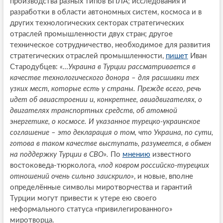
производства разных типов БПЛА; исследования и
разработки в области автономных систем, космоса и в
других технологических секторах стратегических
отраслей промышленности двух стран; другое
техническое сотрудничество, необходимое для развития
стратегических отраслей промышленности,
пишет
Иван
Стародубцев:
«…Украина в Турции рассматривается в
качестве технологического донора – для расшивки тех
узких мест, которые есть у страны. Прежде всего, речь
идет об авиастроении и, конкретнее, авиадвигателях, о
двигателях транспортных средств, об атомной
энергетике, о космосе. И указанное турецко-украинское
соглашение – это декларация о том, что Украина, по сути,
готова в таком качестве выступать, разумеется, в обмен
на поддержку Турции в СВО».
По
мнению
известного
востоковеда-тюрколога,
«под ковром российско-турецких
отношений очень сильно заискрило»
, и новые, вполне
определённые символы миротворчества и гарантий
Турции могут привести к утере ею своего
неформального статуса «привилегированного»
миротворца.