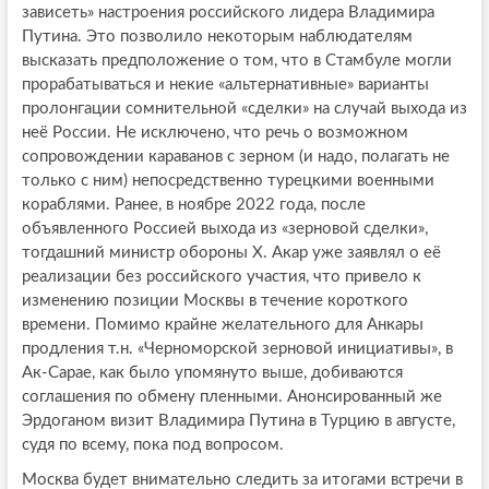
зависеть» настроения российского лидера Владимира
Путина. Это позволило некоторым наблюдателям
высказать предположение о том, что в Стамбуле могли
прорабатываться и некие «альтернативные» варианты
пролонгации сомнительной «сделки» на случай выхода из
неё России. Не исключено, что речь о возможном
сопровождении караванов с зерном (и надо, полагать не
только с ним) непосредственно турецкими военными
кораблями. Ранее, в ноябре 2022 года, после
объявленного Россией выхода из «зерновой сделки»,
тогдашний министр обороны Х. Акар уже заявлял о её
реализации без российского участия, что привело к
изменению позиции Москвы в течение короткого
времени. Помимо крайне желательного для Анкары
продления т.н. «Черноморской зерновой инициативы», в
Ак-Сарае, как было упомянуто выше, добиваются
соглашения по обмену пленными. Анонсированный же
Эрдоганом визит Владимира Путина в Турцию в августе,
судя по всему, пока под вопросом.
Москва будет внимательно следить за итогами встречи в