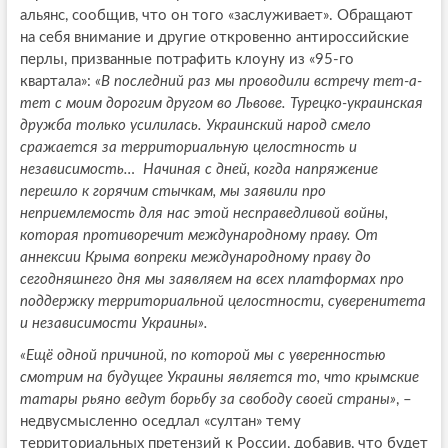
альянс, сообщив, что он того «заслуживает». Обращают
на себя внимание и другие откровенно антироссийские
перлы, призванные потрафить клоуну из «95-го
квартала»:
«В последний раз мы проводили встречу тет-а-
тет с моим дорогим другом во Львове. Турецко-украинская
дружба только усилилась. Украинский народ смело
сражается за территориальную целостность и
независимость… Начиная с дней, когда напряжение
перешло к горячим стычкам, мы заявили про
неприемлемость для нас этой несправедливой войны,
которая противоречит международному праву. От
аннексии Крыма вопреки международному праву до
сегодняшнего дня мы заявляем на всех платформах про
поддержку территориальной целостности, суверенитета
и независимости Украины».
«Ещё одной причиной, по которой мы с уверенностью
смотрим на будущее Украины является то, что крымские
татары рьяно ведут борьбу за свободу своей страны»
, –
недвусмысленно оседлал «султан» тему
территориальных претензий к России, добавив, что будет