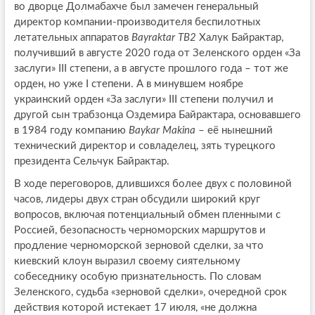
во дворце Долмабахче был замечен генеральный
директор компании-производителя беспилотных
летательных аппаратов
Bayraktar TB2
Халук Байрактар,
получивший в августе 2020 года от Зеленского орден «За
заслуги» III степени, а в августе прошлого года – тот же
орден, но уже I степени. А в минувшем ноябре
украинский орден «За заслуги» III степени получил и
другой сын трабзонца Оздемира Байрактара, основавшего
в 1984 году компанию
Baykar Makina
– её нынешний
технический директор и совладелец, зять турецкого
президента Сельчук Байрактар.
В ходе переговоров, длившихся более двух с половиной
часов, лидеры двух стран обсудили широкий круг
вопросов, включая потенциальный обмен пленными с
Россией, безопасность черноморских маршрутов и
продление черноморской зерновой сделки, за что
киевский клоун выразил своему сиятельному
собеседнику особую признательность. По словам
Зеленского, судьба «зерновой сделки», очередной срок
действия которой истекает 17 июля, «не должна