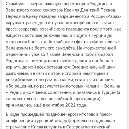
Стамбуле, заверил накануне переговоров Эрдогана и
Зеленского пресс-секретарь Кремля Дмитрий Песков.
Передача Киеву главарей запрещённого в России «Азова»
нарушает ранее достигнутые договорённости, заявил
пресс-секретарь российского президента после того, как
нацисты, которые должны были сидеть в Турции до
окончания боевых действий, уже сфотографировались с
Зеленским на борту его самолёта. На «торжественной
церемонии» уже во Львове Зеленский поблагодарил
Эрдогана за помощь в их освобождении и пообещал
вернуть домой всех оставшихся. Эмоциональный шум,
разгоняемый в связи с этой историей некоторыми
российскими телеграм-каналами, видится излишним,
ибо решения, по результатам которых Калына – Волына
– Редис и компания, собственно, и оказались в Турции (а
следовательно – вне российской юрисдикции)
принимались ещё в сентябре 2022 года.
В ходе прошедшей поздно вечером итоговой пресс-
конференции турецкий лидер формально поддержал
стремление Киева вступить в Североатлантический