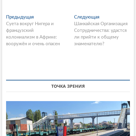
P
Предыдущая
П
Следующая
С
Суета вокруг Нигера и
р
Шанхайская Организация
л
o
французский
е
Сотрудничества: удастся
е
s
колониализм в Африке:
д
ли прийти к общему
д
вооружён и очень опасен
ы
знаменателю?
у
t
д
ю
n
у
щ
щ
а
a
а
я
v
я
с
i
с
т
ТОЧКА ЗРЕНИЯ
т
а
g
а
т
a
т
ь
ь
я
t
я
:
i
:
o