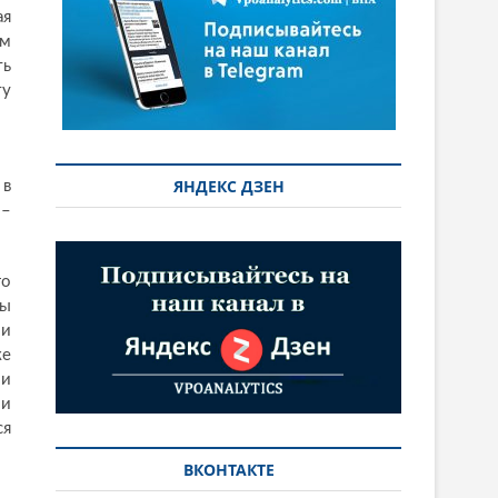
ая
ам
ть
ту
ЯНДЕКС ДЗЕН
 в
 –
го
ны
ии
же
ли
 и
ся
ВКОНТАКТЕ