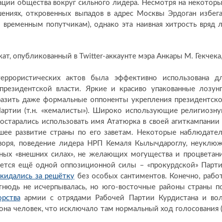
ации общества вокруг сильного лидера. Несмотря на некотор
шениях, откровенных выпадов в адрес Москвы Эрдоган избег
 временным попутчикам), однако эта наивная хитрость вряд 
ат, опубликованный в Twitter-аккаунте мэра Анкары М. Гекчека
еррористических актов была эффективно использована д
резидентской власти. Яркие и красиво упакованные лозун
зразить даже формальные оппоненты укрепления президентск
Партии (т.н. «кемалисты»). Широко использующие религиозн
старались использовать имя Ататюрка в своей агиткампании
йшее развитие страны по его заветам. Некоторые наблюдате
воря, поведение лидера НРП Кемаля Кылычдароглу, неуклю
рных «внешних силах», не желающих могущества и процветан
ется ещё одной оппозиционной силы – «прокурдской» Парт
кидались за решётку
без особых сантиментов. Конечно, рабо
тнюдь не исчерпывалась, но юго-восточные районы страны п
орства
армии с отрядами Рабочей Партии Курдистана и во
а человек, что исключало там нормальный ход голосования 