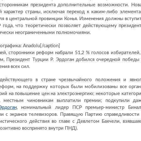
т сторонникам президента дополнительные возможности. Нов
й характер страны, исключая переход к каким-либо элемент
ля в центральной провинции Конья. Изменения должны вступи
9 года, что теоретически позволяет действующему президен
ктически неограниченными полномочиями.
графика: Anadolu[/caption]
ей, сторонники реформ набрали 51,2 % голосов избирателей,
ом, Президент Турции Р. Эрдоган добился очередной победы
ния всех сил.
 действующего в стране чрезвычайного положения и явно
еформ, на поддержку которых были мобилизованы все орга
рий на повышение цен на электроэнергию; некоторые категор
ы, местным чиновникам выплатили премии; подкупили да
Эрдоган
, номинальный лидер ПСР премьер-министр Бина
и с экранов телевизоров. Правящую Партию справедливости
стического действия во главе с Девлетом Бахчели, взявшая
позитивно воспринято внутри ПНД).