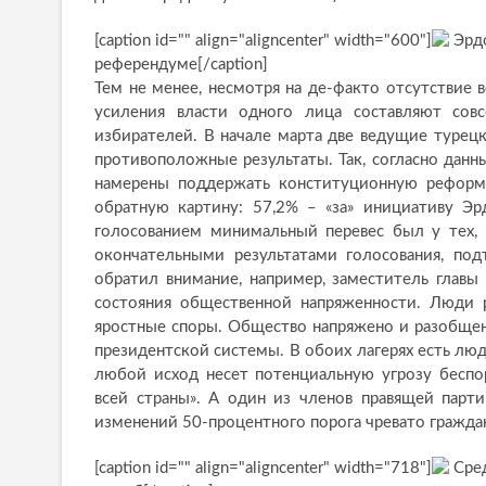
[caption id="" align="aligncenter" width="600"]
Эрдо
референдуме[/caption]
Тем не менее, несмотря на де-факто отсутствие
усиления власти одного лица составляют сов
избирателей. В начале марта две ведущие турец
противоположные результаты. Так, согласно да
намерены поддержать конституционную реформу
обратную картину: 57,2% – «за» инициативу Эр
голосованием минимальный перевес был у тех, к
окончательными результатами голосования, по
обратил внимание, например, заместитель глав
состояния общественной напряженности. Люди ра
яростные споры. Общество напряжено и разобщен
президентской системы. В обоих лагерях есть люд
любой исход несет потенциальную угрозу беспо
всей страны». А один из членов правящей парт
изменений 50-процентного порога чревато гражда
[caption id="" align="aligncenter" width="718"]
Сред