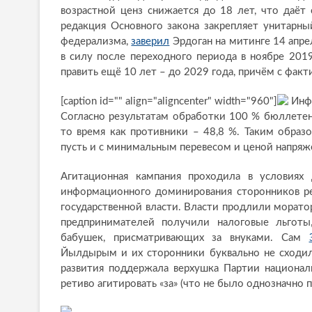
возрастной ценз снижается до 18 лет, что даё
редакция Основного закона закрепляет унитарны
федерализма,
заверил
Эрдоган на митинге 14 апре
в силу после переходного периода в ноябре 201
править ещё 10 лет – до 2029 года, причём с фа
[caption id="" align="aligncenter" width="960"]
Инфо
Согласно результатам обработки 100 % бюллетен
то время как противники – 48,8 %. Таким образ
пусть и с минимальным перевесом и ценой напряже
Агитационная кампания проходила в условиях
информационного доминирования сторонников р
государственной власти. Власти продлили морато
предпринимателей получили налоговые льгот
бабушек, присматривающих за внуками. Сам
Йылдырым и их сторонники буквально не сходил
развития поддержала верхушка Партии национали
ретиво агитировать «за» (что не было однозначно 