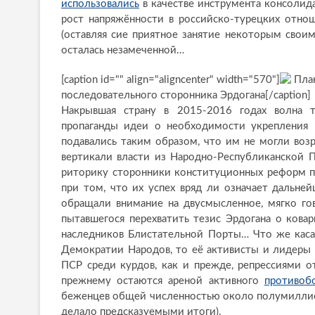
использовались
в качестве инструмента консолид
рост напряжённости в российско-турецких отно
(оставляя сие приятное занятие некоторым своим
осталась незамеченной…
[caption id="" align="aligncenter" width="570"]
Плак
последовательного сторонника Эрдогана[/caption]
Накрывшая страну в 2015-2016 годах волна т
пропаганды идеи о необходимости укрепления п
подавались таким образом, что им не могли во
вертикали власти из Народно-Республиканской 
риторику сторонники конституционных реформ по
при том, что их успех вряд ли означает дальне
обращали внимание на двусмысленное, мягко го
пытавшегося перехватить тезис Эрдогана о кова
наследников Блистательной Порты… Что же каса
Демократии Народов, то её активисты и лидеры
ПСР среди курдов, как и прежде, репрессиями о
прежнему остаются ареной активного
противоб
беженцев общей численностью около полумиллион
делало предсказуемыми итоги).