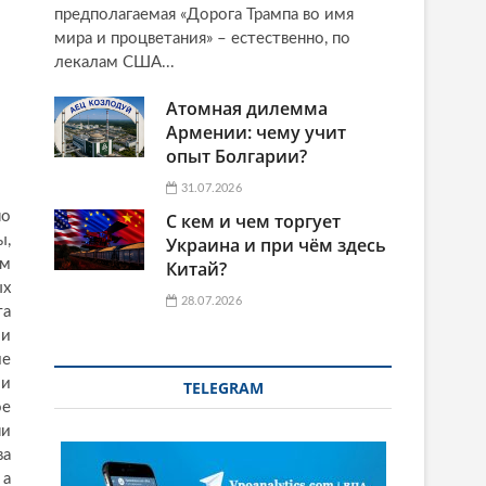
предполагаемая «Дорога Трампа во имя
мира и процветания» – естественно, по
лекалам США...
Атомная дилемма
Армении: чему учит
опыт Болгарии?
31.07.2026
по
С кем и чем торгует
ы,
Украина и при чём здесь
ом
Китай?
ых
28.07.2026
та
ии
ие
ии
TELEGRAM
ое
ни
ва
 а