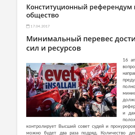
Конституционный референдум в
общество
17.04.2017
Минимальный перевес дост
сил и ресурсов
16 а
вопро
напра
преду
полн
мини
долж
рефер
и да
полож
контролирует Высший совет судей и прокуроров.
можно будет два раза подряд. Количество деп