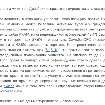
ган на митинге в Диарбекире призывает курдов сказать «да» на
 возможности внятно артикулировать свою позицию, противни
сем немногим менее половины активных турецких гражда
кие социологические службы обнародовали на этот счёт пря
нным службы AKAM, из определившихся избирателей 42,4% бы
, в то время как 57,6% – отвергнуть. Служба ORC рисова
догана и 42,8% высказались «против». Непосредственно пер
то склонен сказать «да» (
51,5 %
), что практически совпало
дтвердившими поляризацию общества. На опасную тенденц
ы НРП Эрдал Аксюнгер: «Этим референдумом страну довели 
зделились, везде, во всех коллективах, во всех сферах ид
о, есть два непримиримых лагеря – сторонников и противник
и, которые готовы выйти на улицу в случае поражения, поэто
рядков, которые могут перерасти в крупные неприятности д
ии
сказал
даже о том, что если непреодоление сторонника
нской войной.
невзвешенные данные турецких социологических