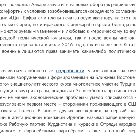
рат позволил Анкаре запустить на новых оборотах радикальн
комфортных условиях возобновившегося «сердечного согласия»
ции «Щит Евфрата» и планы начать новую авантюру, на этот р
 только Сирии, но и иракского Синджара) открыли благодатн
емонстрируемым уважением и любовью к «героическому воину
рецкой политической культуры, так и после волны чисток
енного переворота в июле 2016 года, так и после неё. Кстат
 военные лишаются права занимать какие-либо политическ
появляться любопытные
подробности
, указывающие на свя
кальными вооруженными формированиями на Ближнем Востоке
кого» внешнеполитического курса многолетнее участие Турции
туацию внутри страны, подрывая её способность противостоя
 Тем не менее, экономические проблемы умело списываются 
а безусловном первом месте – сторонники проживающего в С
етхуллы Гюлена. В числе других «вышедших на первый пл
вший в агитационной компании Эрдоган называл запрещённую
также Рабочую партию Курдистана и курдские Отряды народн
иалоге с европейскими партнёрами также в полной ме