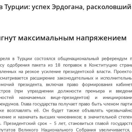
 Турции: успех Эрдогана, расколовший
игнут максимальным напряжением
преля в Турции состоялся общенациональный референдум 
су одобрения пакета из 18 поправок в Конституцию стран
вленных на резкое усиление президентской власти. Проект
сматривается расширение законодательных и исполнительн
омочий президента, включая право формирования кабине
стров (при упразднении должности премьера и введен
ностей назначаемых вице-президентов) и инициирован
ендумов. Глава государства получает право быть членом парт
же возглавлять её. Он будет также объявлять чрезвычайн
ение и назначать высших чиновников; в значительной степе
 Президентский срок – 5 лет, становиться главой государст
утатов Великого Национального Собрания увеличивается,