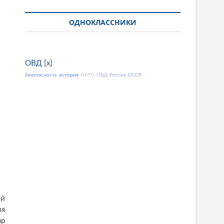
ОДНОКЛАССНИКИ
ОВД
[
x
]
безопасность
история
НАТО
ОВД
Россия
СССР
ей
ия
ар