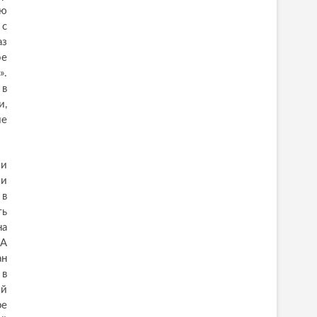
ую
 с
аз
ое
».
 в
и,
ие
зи
 и
 в
ть
на
ША
ан
 в
ой
ре