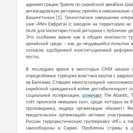
администрации Трампа по сирийской авиабазе Шай
антиасадовскую риторику, причём в максимально 
Вашингтоном [1]. Громогласное завершение опера
уже «Меч Евфрата» (с заходом на территорию не
поле для милитаристской риторики с публично д
Это особенно важно как в общем контексте ту
армейской среде – как до неудавшейся попытки во
согласно одобренной конституционной реформе
посты.
В последнее время в некоторых СМИ начали 
определённых турецких властных кругов с ради
на Балканах. Ставшее квинтэссенцией «неоосманс
сирийской гражданской войне дестабилизирует си
социальной поляризации,
отмечает
The Atlantic.
счёт происков «внешних сил», среди которых н
проповедника, лидера организации «Хизмет» Ф
предательских организаций» активно участвова
России террористическую группировку «ИГ», а 
самообороны в Сирии. Проблемы страны в д