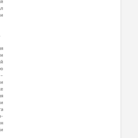
ый
ал
ли
,
ля
ги
ой
ую
 –
ли
же
ия
ии
та
о-
лн
(и