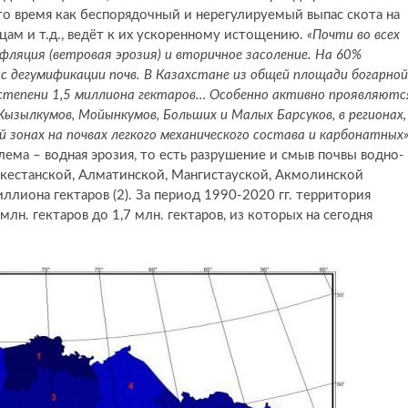
то время как беспорядочный и нерегулируемый выпас скота на
ам и т.д., ведёт к их ускоренному истощению.
«Почти во всех
фляция (ветровая эрозия) и вторичное засоление. На 60%
 дегумификации почв. В Казахстане из общей площади богарной
 степени 1,5 миллиона гектаров… Особенно активно проявляютс
Кызылкумов, Мойынкумов, Больших и Малых Барсуков, в регионах,
 зонах на почвах легкого механического состава и карбонатных
лема – водная эрозия, то есть разрушение и смыв почвы водно-
ркестанской, Алматинской, Мангистауской, Акмолинской
ллиона гектаров (2). За период 1990-2020 гг. территория
лн. гектаров до 1,7 млн. гектаров, из которых на сегодня