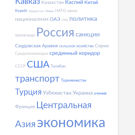
Кавказ
Каспий
Казахстан
Китай
Кувейт
НАТО
наука
Курдистан
Ливан
политика
национализм
ОАЭ
ОВД
Россия
санкции
пропаганда
Саудовская Аравия
Сирия
сельское хозяйство
срединный коридор
Средиземноморье
США
СССР
Талибан
транспорт
Туркменистан
Турция
Узбекистан
Украина
учения
Центральная
Франция
экономика
Азия