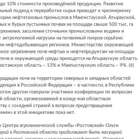
% до 10% стоимости произведённой продукции. Развитие
ный подход к переработке сырья приводят к чрезмерному
ории нефтегазовых промыслов в Мангистауской, Атырауской,
ых и бурых пустынных почвах на площади свыше 500 тыс. га
грязнения, засоления сточными промысловыми водами и
т антропогенной нагрузки на почвенный покров серьёзно
рии нефтедобывающих регионов. Министерство окружающей
сокое загрязнение почв нефтью и нефтепродуктам на площади
ия почв и окружающей среды приходится на Атыраускую область 
хстанскую область – 13% и Мангыстаускую область – 9%. (6)
радации почв на территории северных и западных областей
денции в Российской Федерации – в частности, в Республике
ногом другом говорили участники конференции по вопросам
ой области, организованной в конце мая областным
тву с соседней страной в вопросах предотвращения
ижек» в этой инициативе пока нет.
о Центра агрохимической службы «Ростовский» Ольги
торий в Ростовской области продолжают быть насущной