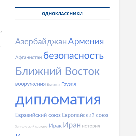
ОДНОКЛАССНИКИ
я
Армения
Азербайджан
»
,
безопасность
Афганистан
Ближний Восток
вооружения
Грузия
Германия
дипломатия
Евразийский союз
Европейский союз
Иран
Ирак
история
Зангезурский коридор