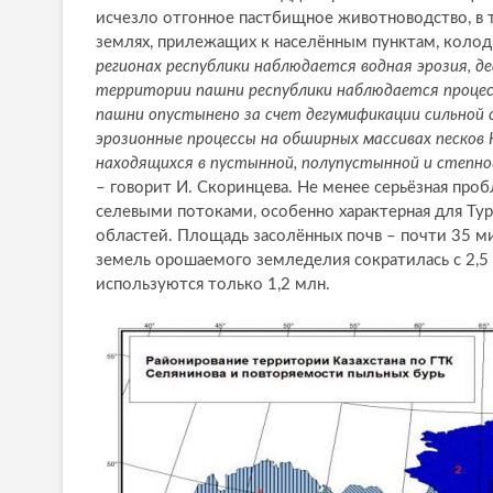
исчезло отгонное пастбищное животноводство, в 
землях, прилежащих к населённым пунктам, колодц
регионах республики наблюдается водная эрозия, де
территории пашни республики наблюдается процесс
пашни опустынено за счет дегумификации сильной
эрозионные процессы на обширных массивах песков 
находящихся в пустынной, полупустынной и степной
– говорит И. Скоринцева. Не менее серьёзная проб
селевыми потоками, особенно характерная для Ту
областей. Площадь засолённых почв – почти 35 ми
земель орошаемого земледелия сократилась с 2,5 м
используются только 1,2 млн.