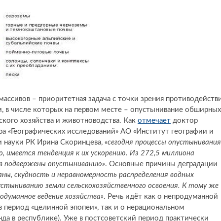
ассивов – приоритетная задача с точки зрения противодейств
в числе которых на первом месте – опустынивание обширных
ского хозяйства и животноводства. Как
отмечает
доктор
ра «Географических исследований» АО «Институт географии и
и науки РК Ирина Скоринцева,
«сегодня процессы опустынивания
о, имеется тенденция к их ускорению. Из 272,5 миллиона
в подвержены опустыниванию»
. Основные причины деградации
ы, скудность и неравномерность распределения водных
пустыниванию земли сельскохозяйственного освоения. К тому же
одуманное ведение хозяйства»
. Речь идёт как о непродуманной
в период «целинной эпопеи», так и о нерациональном
да в республике). Уже в постсоветский период практически