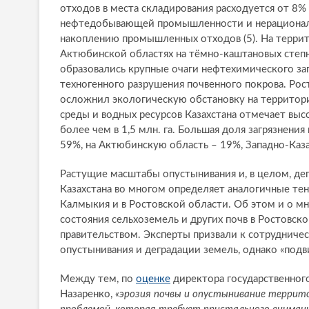
отходов в места складирования расходуется от 8
нефтедобывающей промышленности и нерациональ
накоплению промышленных отходов (5). На террит
Актюбинской областях на тёмно-каштановых степн
образовались крупные очаги нефтехимического за
техногенного разрушения почвенного покрова. Рос
осложнил экологическую обстановку на террито
среды и водных ресурсов Казахстана отмечает вы
более чем в 1,5 млн. га. Большая доля загрязнен
59%, на Актюбинскую область – 19%, Западно-Каза
Растущие масштабы опустынивания и, в целом, дег
Казахстана во многом определяет аналогичные тен
Калмыкия и в Ростовской области. Об этом и о м
состояния сельхоземель и других почв в Ростовск
правительством. Эксперты призвали к сотрудничес
опустынивания и деградации земель, однако «подв
Между тем, по
оценке
директора государственног
Назаренко,
«эрозия почвы и опустынивание терри