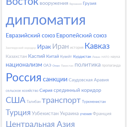
Восток
вооружения
Грузия
Германия
дипломатия
Евразийский союз
Европейский союз
Кавказ
Иран
Ирак
история
Зангезурский коридор
Каспий
Казахстан
Китай
Кувейт
Курдистан
наука
Ливан
НАТО
национализм
политика
ОАЭ
пропаганда
Оман
Пакистан
Россия
санкции
Саудовская Аравия
срединный коридор
Сирия
сельское хозяйство
США
транспорт
Талибан
Туркменистан
Турция
Узбекистан
Украина
Франция
учения
Центральная Азия