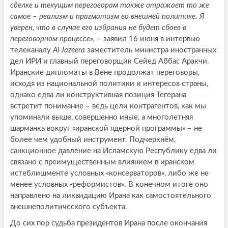
сделке и текущим переговорам также отражает то же
самое – реализм и прагматизм во внешней политике. Я
уверен, что в случае его избрания не будет сбоев в
переговорном процессе»,
– заявил 16 июня в интервью
телеканалу
Al-Jazeera
заместитель министра иностранных
дел ИРИ и главный переговорщик Сейед Аббас Аракчи.
Иранские дипломаты в Вене продолжат переговоры,
исходя из национальной политики и интересов страны,
однако едва ли конструктивная позиция Тегерана
встретит понимание – ведь цели контрагентов, как мы
упоминали выше, совершенно иные, а многолетняя
шарманка вокруг «иранской ядерной программы» – не
более чем удобный инструмент. Подчеркнём,
санкционное давление на Исламскую Республику едва ли
связано с преимущественным влиянием в иранском
истеблишменте условных «консерваторов», либо же не
менее условных «реформистов». В конечном итоге оно
направлено на ликвидацию Ирана как самостоятельного
внешнеполитического субъекта.
До сих пор судьба президентов Ирана после окончания