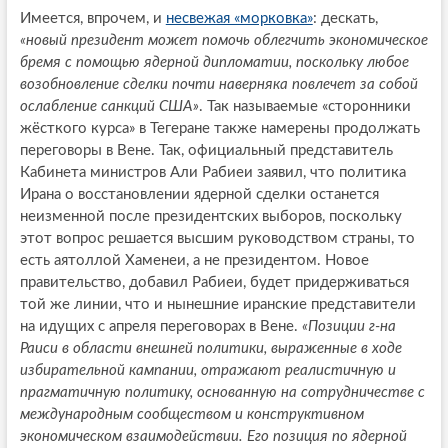
Имеется, впрочем, и
несвежая «морковка»
: дескать,
«новый президент может помочь облегчить экономическое
бремя с помощью ядерной дипломатии, поскольку любое
возобновление сделки почти наверняка повлечет за собой
ослабление санкций США»
. Так называемые «сторонники
жёсткого курса» в Тегеране также намерены продолжать
переговоры в Вене. Так, официальный представитель
Кабинета министров Али Рабиеи заявил, что политика
Ирана о восстановлении ядерной сделки останется
неизменной после президентских выборов, поскольку
этот вопрос решается высшим руководством страны, то
есть аятоллой Хаменеи, а не президентом. Новое
правительство, добавил Рабиеи, будет придерживаться
той же линии, что и нынешние иранские представители
на идущих с апреля переговорах в Вене.
«Позиции г-на
Раиси в области внешней политики, выраженные в ходе
избирательной кампании, отражают реалистичную и
прагматичную политику, основанную на сотрудничестве с
международным сообществом и конструктивном
экономическом взаимодействии. Его позиция по ядерной