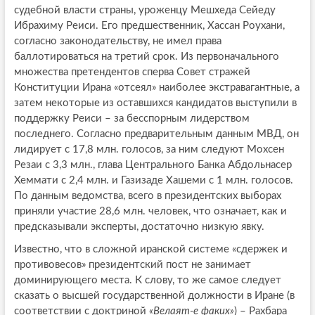
судебной власти страны, уроженцу Мешхеда Сейеду
Ибрахиму Реиси. Его предшественник, Хассан Роухани,
согласно законодательству, не имел права
баллотироваться на третий срок. Из первоначального
множества претендентов сперва Совет стражей
Конституции Ирана «отсеял» наиболее экстравагантные, а
затем некоторые из оставшихся кандидатов выступили в
поддержку Реиси – за бесспорным лидерством
последнего. Согласно предварительным данным МВД, он
лидирует с 17,8 млн. голосов, за ним следуют Мохсен
Резаи с 3,3 млн., глава Центрального Банка Абдольнасер
Хеммати с 2,4 млн. и Газизаде Хашеми с 1 млн. голосов.
По данным ведомства, всего в президентских выборах
приняли участие 28,6 млн. человек, что означает, как и
предсказывали эксперты, достаточно низкую явку.
Известно, что в сложной иранской системе «сдержек и
противовесов» президентский пост не занимает
доминирующего места. К слову, то же самое следует
сказать о высшей государственной должности в Иране (в
соответствии с доктриной
«Велаят-е факих»
) – Рахбара