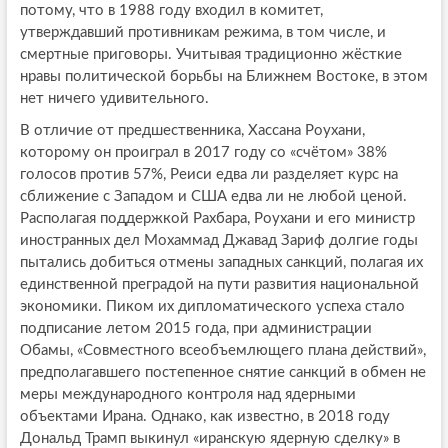
потому, что в 1988 году входил в комитет,
утверждавший противникам режима, в том числе, и
смертные приговоры. Учитывая традиционно жёсткие
нравы политической борьбы на Ближнем Востоке, в этом
нет ничего удивительного.
В отличие от предшественника, Хассана Роухани,
которому он проиграл в 2017 году со «счётом» 38%
голосов против 57%, Реиси едва ли разделяет курс на
сближение с Западом и США едва ли не любой ценой.
Располагая поддержкой Рахбара, Роухани и его министр
иностранных дел Мохаммад Джавад Зариф долгие годы
пытались добиться отмены западных санкций, полагая их
единственной преградой на пути развития национальной
экономики. Пиком их дипломатического успеха стало
подписание летом 2015 года, при администрации
Обамы, «Совместного всеобъемлющего плана действий»,
предполагавшего постепенное снятие санкций в обмен не
меры международного контроля над ядерными
объектами Ирана. Однако, как известно, в 2018 году
Дональд Трамп выкинул «иранскую ядерную сделку» в