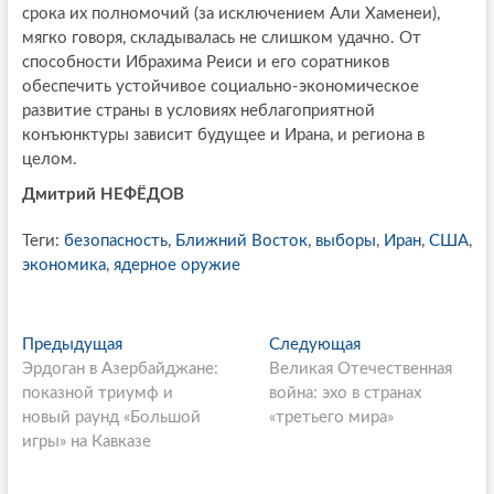
срока их полномочий (за исключением Али Хаменеи),
мягко говоря, складывалась не слишком удачно. От
способности Ибрахима Реиси и его соратников
обеспечить устойчивое социально-экономическое
развитие страны в условиях неблагоприятной
конъюнктуры зависит будущее и Ирана, и региона в
целом.
Дмитрий НЕФЁДОВ
Теги:
безопасность
,
Ближний Восток
,
выборы
,
Иран
,
США
,
экономика
,
ядерное оружие
P
Предыдущая
П
Следующая
С
Эрдоган в Азербайджане:
р
Великая Отечественная
л
o
показной триумф и
е
война: эхо в странах
е
s
новый раунд «Большой
д
«третьего мира»
д
игры» на Кавказе
ы
у
t
д
ю
n
у
щ