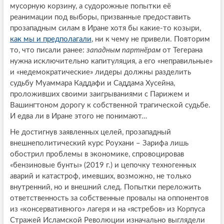
мусорную корзину, а судорожные попытки её
реанимации под выборы, призванные предоставить
прозападным силам в Иране хотя бы какие-то козыри,
как мы и предполагали
, ни к чему не привели. Повторим
то, что писали ранее:
западным партнёрам
от Тегерана
нужна исключительно капитуляция, а его «неправильные»
и «недемократические» лидеры должны разделить
судьбу Муаммара Каддафи и Саддама Хусейна,
проложивших своими заигрываниями с Парижем и
Вашингтоном дорогу к собственной трагической судьбе.
И едва ли в Иране этого не понимают…
Не достигнув заявленных целей, прозападный
внешнеполитический курс Роухани – Зарифа лишь
обострил проблемы в экономике, спровоцировав
«бензиновые бунты» (2019 г.) и цепочку техногенных
аварий и катастроф, имевших, возможно, не только
внутренний, но и внешний след. Попытки переложить
ответственность за собственные провалы на оппонентов
из «консервативного» лагеря и на «ястребов» из Корпуса
Стражей Исламской Революции изначально выглядели