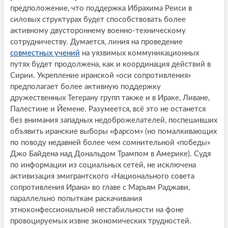
предположение, что поддержка Ибрахима Реиси в
силовых структурах будет способствовать более
активному двустороннему военно-техническому
сотрудничеству. Думается, линия на проведение
совместных учений
на уязвимых коммуникационных
путях будет продолжена, как и координация действий в
Сирии. Укрепление иранской «оси сопротивления»
предполагает более активную поддержку
дружественных Тегерану групп также и в Ираке, Ливане,
Палестине и Йемене. Разумеется, всё это не останется
без внимания западных недоброжелателей, поспешивших
объявить иранские выборы «фарсом» (но помалкивающих
по поводу недавней более чем сомнительной «победы»
Джо Байдена над Дональдом Трампом в Америке). Судя
по информации из социальных сетей, не исключена
активизация эмигрантского «Национального совета
сопротивления Ирана» во главе с Марьям Раджави,
параллельно попыткам раскачивания
этноконфессиональной нестабильности на фоне
провоцируемых извне экономических трудностей.