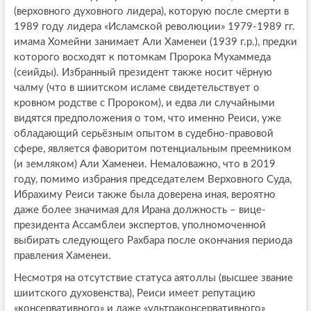
(верховного духовного лидера), которую после смерти в
1989 году лидера «Исламской революции» 1979-1989 гг.
имама Хомейни занимает Али Хаменеи (1939 г.р.), предки
которого восходят к потомкам Пророка Мухаммеда
(сеийды). Избранный президент также носит чёрную
чалму (что в шиитском исламе свидетельствует о
кровном родстве с Пророком), и едва ли случайными
видятся предположения о том, что именно Реиси, уже
обладающий серьёзным опытом в судебно-правовой
сфере, является фаворитом потенциальным преемником
(и земляком) Али Хаменеи. Немаловажно, что в 2019
году, помимо избрания председателем Верховного Суда,
Ибрахиму Реиси также была доверена иная, вероятно
даже более значимая для Ирана должность – вице-
президента Ассамблеи экспертов, уполномоченной
выбирать следующего Рахбара после окончания периода
правления Хаменеи.
Несмотря на отсутствие статуса аятоллы (высшее звание
шиитского духовенства), Реиси имеет репутацию
«консервативного» и даже «ультраконсервативного»