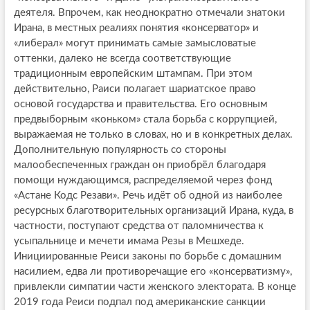
деятеля. Впрочем, как неоднократно отмечали знатоки
Ирана, в местных реалиях понятия «консерватор» и
«либерал» могут принимать самые замысловатые
оттенки, далеко не всегда соответствующие
традиционным европейским штампам. При этом
действительно, Раиси полагает шариатское право
основой государства и правительства. Его основным
предвыборным «коньком» стала борьба с коррупцией,
выражаемая не только в словах, но и в конкретных делах.
Дополнительную популярность со стороны
малообеспеченных граждан он приобрёл благодаря
помощи нуждающимся, распределяемой через фонд
«Астане Кодс Резави». Речь идёт об одной из наиболее
ресурсных благотворительных организаций Ирана, куда, в
частности, поступают средства от паломничества к
усыпальнице и мечети имама Резы в Мешхеде.
Инициированные Реиси законы по борьбе с домашним
насилием, едва ли противоречащие его «консерватизму»,
привлекли симпатии части женского электората. В конце
2019 года Реиси подпал под американские санкции