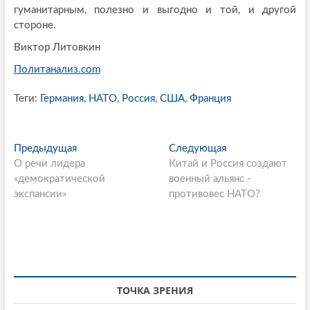
гуманитарным, полезно и выгодно и той, и другой
стороне.
Виктор Литовкин
Политанализ.com
Теги:
Германия
,
НАТО
,
Россия
,
США
,
Франция
P
Предыдущая
П
Следующая
С
О речи лидера
р
Китай и Россия создают
л
o
«демократической
е
военный альянс -
е
s
экспансии»
д
противовес НАТО?
д
ы
у
t
д
ю
n
у
щ
щ
а
a
а
я
v
я
с
ТОЧКА ЗРЕНИЯ
i
с
т