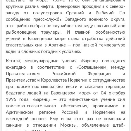
бедствие на море. Кроме того, они ликвидировали
крупный разлив нефти. Тренировки проходили к северо-
западу от полуостровов Средний и Рыбачий. По
сообщению пресс-службы Западного военного округа,
этот район выбран не случайно: там ведут активный лов
рыболовецкие траулеры. И главной особенностью
учений в Баренцевом море стала отработка действий
спасательных сил в Арктике — при низкой температуре
воды и сложных погодных условиях.
Кстати, международные учения «Баренц» проводятся
ежегодно в соответствии с «Соглашением между
Правительством Российской Федерации и
Правительством Королевства Норвегии о сотрудничестве
при поиске пропавших без вести и спасании терпящих
бедствие людей на Баренцевом море» от 04 октября
1995 года. «Баренц» — это единственное учение сил
поисково-спасательного обеспечения, проводимое в
Арктическом регионе Россией и Норвегией на
ежегодной основе. Ему и на этот раз не помешали
санкции в отношении Москвы, объявленные штаб-