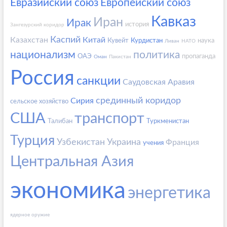
Евразийский союз
Европейский союз
Кавказ
Иран
Ирак
история
Зангезурский коридор
Каспий
Казахстан
Китай
Кувейт
Курдистан
наука
Ливан
НАТО
национализм
политика
ОАЭ
пропаганда
Оман
Пакистан
Россия
санкции
Саудовская Аравия
срединный коридор
Сирия
сельское хозяйство
США
транспорт
Талибан
Туркменистан
Турция
Узбекистан
Украина
Франция
учения
Центральная Азия
экономика
энергетика
ядерное оружие