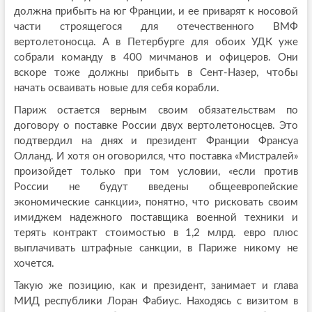
должна прибыть на юг Франции, и ее приварят к носовой
части строящегося для отечественного ВМФ
вертолетоносца. А в Петербурге для обоих УДК уже
собрали команду в 400 мичманов и офицеров. Они
вскоре тоже должны прибыть в Сент-Назер, чтобы
начать осваивать новые для себя корабли.
Париж остается верным своим обязательствам по
договору о поставке России двух вертолетоносцев. Это
подтвердил на днях и президент Франции Франсуа
Олланд. И хотя он оговорился, что поставка «Мистралей»
произойдет только при том условии, «если против
России не будут введены общеевропейские
экономические санкции», понятно, что рисковать своим
имиджем надежного поставщика военной техники и
терять контракт стоимостью в 1,2 млрд. евро плюс
выплачивать штрафные санкции, в Париже никому не
хочется.
Такую же позицию, как и президент, занимает и глава
МИД республики Лоран Фабиус. Находясь с визитом в