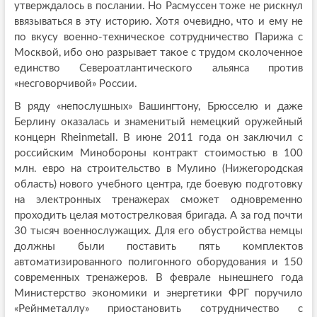
утверждалось в послании. Но Расмуссен тоже не рискнул
ввязываться в эту историю. Хотя очевидно, что и ему не
по вкусу военно-техническое сотрудничество Парижа с
Москвой, ибо оно разрывает такое с трудом сколоченное
единство Североатлантического альянса против
«несговорчивой» России.
В ряду «непослушных» Вашингтону, Брюсселю и даже
Берлину оказалась и знаменитый немецкий оружейный
концерн Rheinmetall. В июне 2011 года он заключил с
российским Минобороны контракт стоимостью в 100
млн. евро на строительство в Мулино (Нижегородская
область) нового учебного центра, где боевую подготовку
на электронных тренажерах сможет одновременно
проходить целая мотострелковая бригада. А за год почти
30 тысяч военнослужащих. Для его обустройства немцы
должны были поставить пять комплектов
автоматизированного полигонного оборудования и 150
современных тренажеров. В феврале нынешнего года
Министерство экономики и энергетики ФРГ поручило
«Рейнметаллу» приостановить сотрудничество с