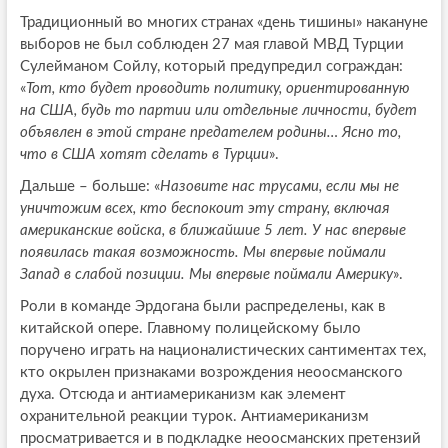
Традиционный во многих странах «день тишины» накануне
выборов не был соблюден 27 мая главой МВД Турции
Сулейманом Сойлу, который предупредил сограждан:
«
Тот, кто будет проводить политику, ориентированную
на США, будь то партии или отдельные личности, будет
объявлен в этой стране предателем родины… Ясно то,
что в США хотят сделать в Турции
».
Дальше – больше: «
Назовите нас трусами, если мы не
уничтожим всех, кто беспокоит эту страну, включая
американские войска, в ближайшие 5 лет. У нас впервые
появилась такая возможность. Мы впервые поймали
Запад в слабой позиции. Мы впервые поймали Америку
».
Роли в команде Эрдогана были распределены, как в
китайской опере. Главному полицейскому было
поручено играть на националистических сантиментах тех,
кто окрылен признаками возрождения неоосманского
духа. Отсюда и антиамериканизм как элемент
охранительной реакции турок. Антиамериканизм
просматривается и в подкладке неоосманских претензий