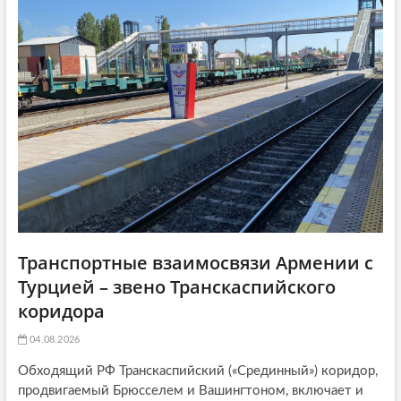
a
ь
я
t
я
:
i
:
o
n
Транспортные взаимосвязи Армении с
Турцией – звено Транскаспийского
коридора
04.08.2026
Обходящий РФ Транскаспийский («Срединный») коридор,
продвигаемый Брюсселем и Вашингтоном, включает и