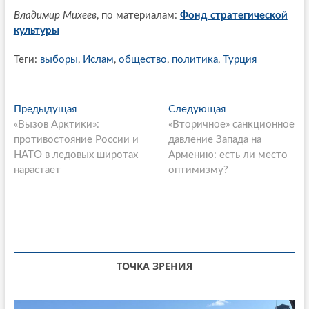
Владимир Михеев
, по материалам:
Фонд стратегической
культуры
Теги:
выборы
,
Ислам
,
общество
,
политика
,
Турция
P
Предыдущая
П
Следующая
С
«Вызов Арктики»:
р
«Вторичное» санкционное
л
o
противостояние России и
е
давление Запада на
е
s
НАТО в ледовых широтах
д
Армению: есть ли место
д
нарастает
ы
оптимизму?
у
t
д
ю
n
у
щ
щ
а
a
а
я
v
я
с
i
с
т
ТОЧКА ЗРЕНИЯ
т
а
g
а
т
т
ь