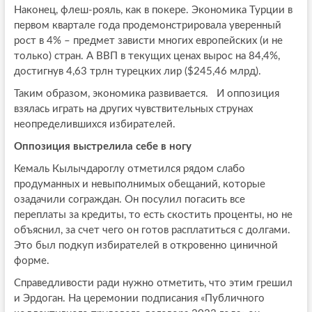
Наконец, флеш-рояль, как в покере. Экономика Турции в
первом квартале года продемонстрировала уверенный
рост в 4% – предмет зависти многих европейских (и не
только) стран. А ВВП в текущих ценах вырос на 84,4%,
достигнув 4,63 трлн турецких лир ($245,46 млрд).
Таким образом, экономика развивается. И оппозиция
взялась играть на других чувствительных струнах
неопределившихся избирателей.
Оппозиция выстрелила себе в ногу
Кемаль Кылычдароглу отметился рядом слабо
продуманных и невыполнимых обещаний, которые
озадачили сограждан. Он посулил погасить все
переплаты за кредиты, то есть скостить проценты, но не
объяснил, за счет чего он готов расплатиться с долгами.
Это был подкуп избирателей в откровенно циничной
форме.
Справедливости ради нужно отметить, что этим грешил
и Эрдоган. На церемонии подписания «Публичного