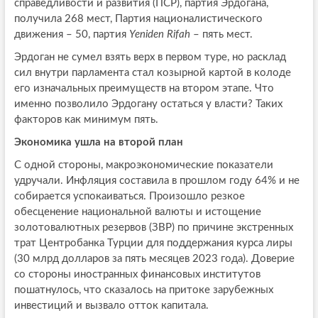
справедливости и развития (ПСР), партия Эрдогана,
получила 268 мест, Партия националистического
движения – 50, партия
Yeniden Rifah
– пять мест.
Эрдоган не сумел взять верх в первом туре, но расклад
сил внутри парламента стал козырной картой в колоде
его изначальных преимуществ на втором этапе. Что
именно позволило Эрдогану остаться у власти? Таких
факторов как минимум пять.
Экономика ушла на второй план
С одной стороны, макроэкономические показатели
удручали. Инфляция составила в прошлом году 64% и не
собирается успокаиваться. Произошло резкое
обесценение национальной валюты и истощение
золотовалютных резервов (ЗВР) по причине экстренных
трат Центробанка Турции для поддержания курса лиры
(30 млрд долларов за пять месяцев 2023 года). Доверие
со стороны иностранных финансовых институтов
пошатнулось, что сказалось на притоке зарубежных
инвестиций и вызвало отток капитала.