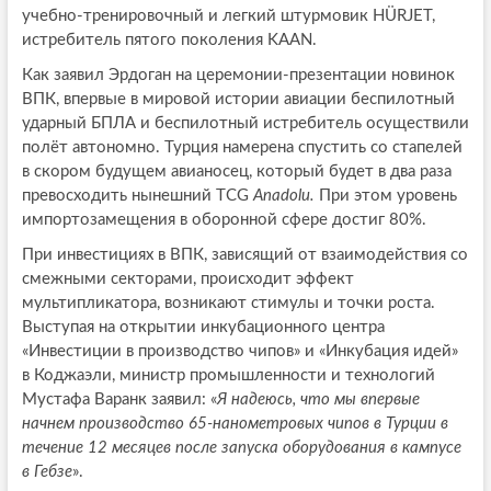
учебно-тренировочный и легкий штурмовик HÜRJET,
истребитель пятого поколения KAAN.
Как заявил Эрдоган на церемонии-презентации новинок
ВПК, впервые в мировой истории авиации беспилотный
ударный БПЛА и беспилотный истребитель осуществили
полёт автономно. Турция намерена спустить со стапелей
в скором будущем авианосец, который будет в два раза
превосходить нынешний TCG
Anadolu.
При этом уровень
импортозамещения в оборонной сфере достиг 80%.
При инвестициях в ВПК, зависящий от взаимодействия со
смежными секторами, происходит эффект
мультипликатора, возникают стимулы и точки роста.
Выступая на открытии инкубационного центра
«Инвестиции в производство чипов» и «Инкубация идей»
в Коджаэли, министр промышленности и технологий
Мустафа Варанк заявил: «
Я надеюсь, что мы впервые
начнем производство 65-нанометровых чипов в Турции в
течение 12 месяцев после запуска оборудования в кампусе
в Гебзе
».