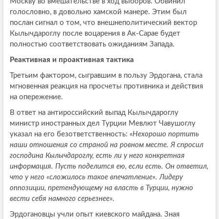
Москву во вмешательстве в ход выборов. Обвинил
голословно, в довольно хамской манере. Этим был
послан сигнал о том, что внешнеполитический вектор
Кылычдароглу после воцарения в Ак-Сарае будет
полностью соответствовать ожиданиям Запада.
Реактивная и проактивная тактика
Третьим фактором, сыгравшим в пользу Эрдогана, стала
мгновенная реакция на просчеты противника и действия
на опережение.
В ответ на антироссийский выпад Кылычдароглу
министр иностранных дел Турции Мевлют Чавушоглу
указал на его безответственность: «
Нехорошо портить
наши отношения со страной на ровном месте. Я спросил
господина Кылычдароглу, есть ли у него конкретная
информация. Пусть поделится ею, если есть. Он ответил,
что у него «сложилось такое впечатление». Лидеру
оппозиции, претендующему на власть в Турции, нужно
вести себя намного серьезнее
».
Эрдогановцы учли опыт киевского майдана. Зная