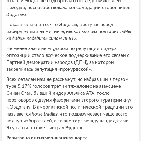
«Шарли Эбдо», не подозревая о последствиях своей
выходки, поспособствовала консолидации сторонников
Эрдогана.
Показательно и то, что Эрдоган, выступая перед
избирателями на митинге, несколько раз повторил: «
Мы
не дадим победить силам ЛГБТ
».
Не менее значимым ударом по репутации лидера
оппозиции стало всяческое подчеркивание его связей с
Партией демократии народов (ДПН), за которой
закрепилась репутация «прокурдской».
Всех деталей нам не расскажут, но набравший в первом
туре 5.17% голосов третий тяжеловес на авансцене
Синан Оган, бывший лидер Альянса АТА, после
переговоров с двумя фаворитами второго тура примкнул
к Эрдогану. В американской политической традиции это
называется
horse trading,
что подразумевает чаще всего
подкуп избирателей, а также торг между кандидатами.
Эту партию тоже выиграл Эрдоган.
Разыграна антиамериканская карта