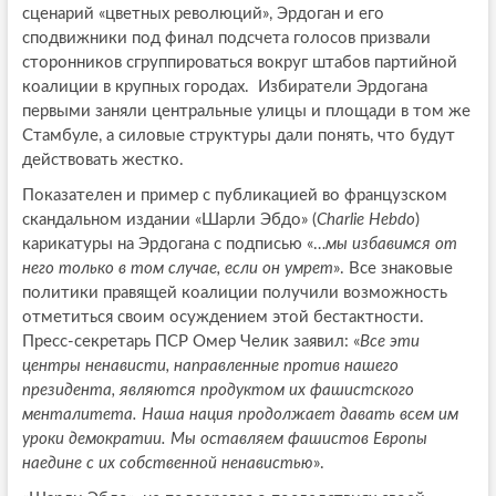
сценарий «цветных революций», Эрдоган и его
сподвижники под финал подсчета голосов призвали
сторонников сгруппироваться вокруг штабов партийной
коалиции в крупных городах. Избиратели Эрдогана
первыми заняли центральные улицы и площади в том же
Стамбуле, а силовые структуры дали понять, что будут
действовать жестко.
Показателен и пример с публикацией во французском
скандальном издании «Шарли Эбдо» (
Charlie Hebdo
)
карикатуры на Эрдогана с подписью «…
мы избавимся от
него только в том случае, если он умрет
». Все знаковые
политики правящей коалиции получили возможность
отметиться своим осуждением этой бестактности.
Пресс-секретарь ПСР Омер Челик заявил: «
Все эти
центры ненависти, направленные против нашего
президента, являются продуктом их фашистского
менталитета. Наша нация продолжает давать всем им
уроки демократии. Мы оставляем фашистов Европы
наедине с их собственной ненавистью
».