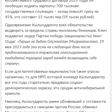
коллективного трудового договора 2023 года» он
пообещал поднять зарплаты 700 тысячам
государственных служащих – оклад повысят сразу на
45%, что составит 15 тысяч лир (59 тысяч рублей).
Одновременно Кылычдароглу взял обязательство
выдворить за пределы страны миллионы беженцев. Клич
подхватил лидер Партии победы (националисты) Умит
Оздаг: «
Турция не будет Göçmenistan (Мигрантостан). 29
мая 2023 года (то есть на следующий день после
предполагавшегося торжества оппозиционного
кандидата) турецкий народ начнёт возвращать себе
страну
».
Если для патентованных националистов такие угрозы
органичны, то для НРП, которой команда Кылычдароглу
все эти годы старательно придавала социал-
демократическую окраску, это сродни антилиберальной
крамоле.
Наконец, Кылычдароглу, ранее объявивший о готовности
присоединиться к санкциям против России, обвинил