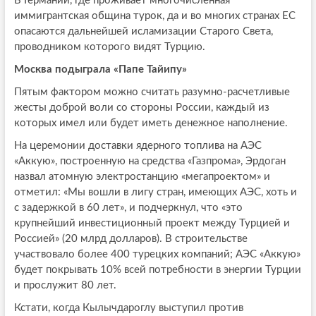
В Германии, где проживает многочисленная
иммигрантская община турок, да и во многих странах ЕС
опасаются дальнейшей исламизации Старого Света,
проводником которого видят Турцию.
Москва подыграла «Папе Тайипу»
Пятым фактором можно считать разумно-расчетливые
жесты доброй воли со стороны России, каждый из
которых имел или будет иметь денежное наполнение.
На церемонии доставки ядерного топлива на АЭС
«Аккую», построенную на средства «Газпрома», Эрдоган
назвал атомную электростанцию «мегапроектом» и
отметил: «Мы вошли в лигу стран, имеющих АЭС, хоть и
с задержкой в 60 лет», и подчеркнул, что «это
крупнейший инвестиционный проект между Турцией и
Россией» (20 млрд долларов). В строительстве
участвовало более 400 турецких компаний; АЭС «Аккую»
будет покрывать 10% всей потребности в энергии Турции
и прослужит 80 лет.
Кстати, когда Кылычдароглу выступил против