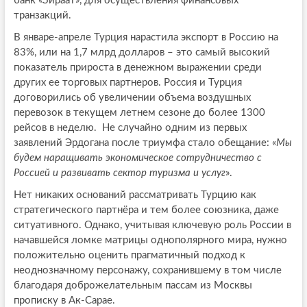
банк «Зираат», для осуществления финансовых
транзакций.
В январе-апреле Турция нарастила экспорт в Россию на
83%, или на 1,7 млрд долларов – это самый высокий
показатель прироста в денежном выражении среди
других ее торговых партнеров. Россия и Турция
договорились об увеличении объема воздушных
перевозок в текущем летнем сезоне до более 1300
рейсов в неделю. Не случайно одним из первых
заявлений Эрдогана после триумфа стало обещание: «
Мы
будем наращивать экономическое сотрудничество с
Россией и развивать сектор туризма и услуг
».
Нет никаких оснований рассматривать Турцию как
стратегического партнёра и тем более союзника, даже
ситуативного. Однако, учитывая ключевую роль России в
начавшейся ломке матрицы однополярного мира, нужно
положительно оценить прагматичный подход к
неоднозначному персонажу, сохранившему в том числе
благодаря доброжелательным пассам из Москвы
прописку в Ак-Сарае.