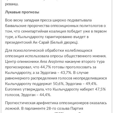
реванш.
Лукавые прогнозы
Всю весну западная пресса широко подхватывала
бахвальские пророчества оппозиционных политологов о
том, что семипартийная коалиция победит уже в первом
туре, а Кылычдароглу гарантированно въедет в
президентский Ак-Сарай (Белый дворец).
Для психологической обработки колеблющихся
оппозиция использовала опросы общественного мнения.
Центр опинионики
Area Araştırma
накануне второго тура
прогнозировал, что 44,7% готовы проголосовать за
Кылычдароглу, а за Эрдогана – 43,7%. В случае
равномерного распределения голосов неопределившихся
Кылычдароглу поддержат 50,6%, Эрдогана – 49,4%.
Euronews утверждала, что Кылычдароглу наберет 47,5%
голосов, Эрдоган – 44,4%.
Прогностическая арифметика оппозиционеров оказалась
ложной. В парламенте 28-го созыва Партия