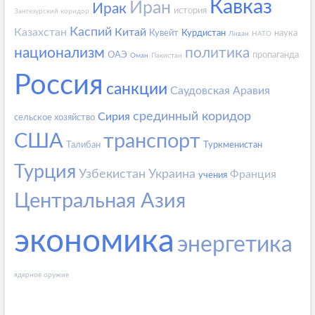
Кавказ
Иран
Ирак
история
Зангезурский коридор
Каспий
Казахстан
Китай
Кувейт
Курдистан
наука
Ливан
НАТО
национализм
политика
ОАЭ
пропаганда
Оман
Пакистан
Россия
санкции
Саудовская Аравия
срединный коридор
Сирия
сельское хозяйство
США
транспорт
Талибан
Туркменистан
Турция
Узбекистан
Украина
Франция
учения
Центральная Азия
экономика
энергетика
ядерное оружие