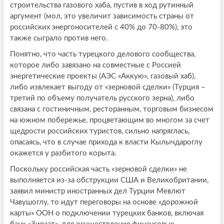
строительства газового хаба, пустив в ход рутинный
аргумент (мол, это увеличит зависимость страны от
российских энергоносителей с 40% до 70-80%), это
также сыграло против него.
Понятно, что часть турецкого делового сообщества,
которое либо завязано на совместные с Россией
энергетические проекты (АЭС «Аккую», газовый хаб),
либо извлекает выгоду от «зерновой сделки» (Турция –
третий по объему получатель русского зерна), либо
связана с гостиничным, ресторанным, торговым бизнесом
на южном побережье, процветающим во многом за счет
щедрости российских туристов, сильно напряглась,
опасаясь, что в случае прихода к власти Кылычдароглу
окажется у разбитого корыта.
Поскольку российская часть «зерновой сделки» не
выполняется из-за обструкции США и Великобритании,
заявил министр иностранных дел Турции Мевлют
Чавушоглу, то идут переговоры на основе «дорожной
карты» ООН о подключении турецких банков, включая