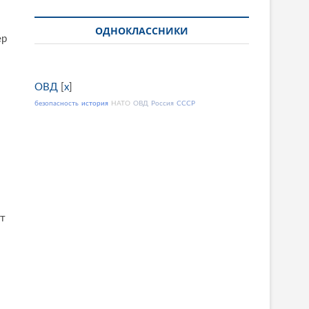
ОДНОКЛАССНИКИ
ер
ОВД
[
x
]
безопасность
история
НАТО
ОВД
Россия
СССР
ет