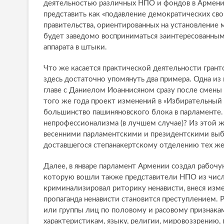
деятельностью различных НПО и фондов в Армени
представить как «подавление демократических сво
правительства, ориентированных на установление
будет заведомо восприниматься заинтересованным
аппарата в штыки.
Что же касается практической деятельности гран
здесь достаточно упомянуть два примера. Одна и
главе с Даниелом Иоаннисяном сразу после смены 
того же года проект изменений в «Избирательный 
большинство пашиняновского блока в парламенте. 
непрофессионализма (в лучшем случае)? Из этой же
весенними парламентскими и президентскими выб
доставшегося степанакертскому отделению тех же
Далее, в январе парламент Армении создал рабочу
которую вошли также представители НПО из числа
криминализировал риторику ненависти, внеся изм
пропаганда ненависти становится преступлением. 
или группы лиц по половому и расовому признака
характеристикам, языку, религии, мировоззрению