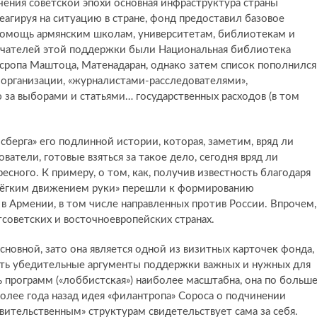
чения советской эпохи основная инфраструктура страны
агируя на ситуацию в стране, фонд предоставил базовое
 помощь армянским школам, университетам, библиотекам и
учателей этой поддержки были Национальная библиотека
ропа Маштоца, Матенадаран, однако затем список пополнился
организации, «журналистами-расследователями»,
за выборами и статьями… государственных расходов (в том
сберга» его подлинной истории, которая, заметим, вряд ли
ватели, готовые взяться за такое дело, сегодня вряд ли
есного. К примеру, о том, как, получив известность благодаря
«лёгким движением руки» перешли к формированию
в Армении, в том числе направленных против России. Впрочем,
тсоветских и восточноевропейских странах.
основной, зато она является одной из визитных карточек фонда,
ить убедительные аргументы поддержки важных и нужных для
ь программ («лоббистская») наиболее масштабна, она по больш
 более года назад идея «филантропа» Сороса о подчинении
вительственным» структурам свидетельствует сама за себя.