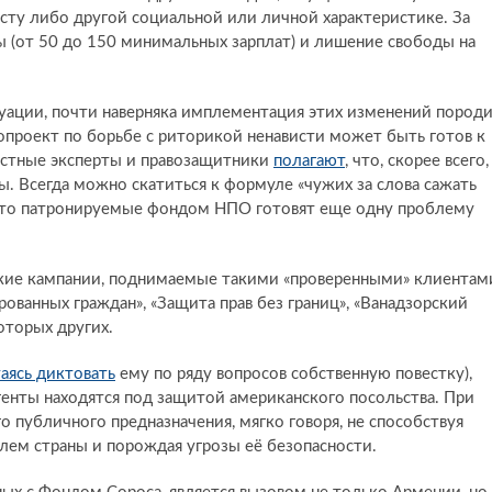
сту либо другой социальной или личной характеристике. За
 (от 50 до 150 минимальных зарплат) и лишение свободы на
уации, почти наверняка имплементация этих изменений пород
проект по борьбе с риторикой ненависти может быть готов к
местные эксперты и правозащитники
полагают
, что, скорее всего,
. Всегда можно скатиться к формуле «чужих за слова сажать
е, что патронируемые фондом НПО готовят еще одну проблему
кие кампании, поднимаемые такими «проверенными» клиентам
ванных граждан», «Защита прав без границ», «Ванадзорский
оторых других.
аясь диктовать
ему по ряду вопросов собственную повестку),
енты находятся под защитой американского посольства. При
о публичного предназначения, мягко говоря, не способствуя
ем страны и порождая угрозы её безопасности.