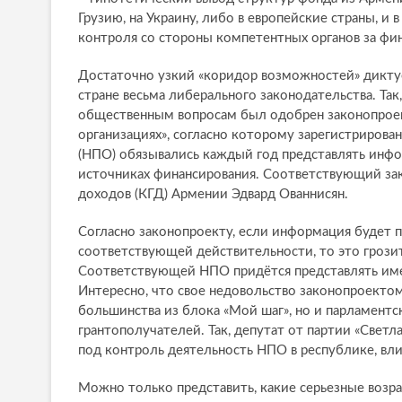
Грузию, на Украину, либо в европейские страны, и
контроля со стороны компетентных органов за фи
Достаточно узкий «коридор возможностей» дикту
стране весьма либерального законодательства. Так
общественным вопросам был одобрен законопроект
организациях», согласно которому зарегистриров
(НПО) обязывались каждый год представлять инф
источниках финансирования. Соответствующий з
доходов (КГД) Армении Эдвард Ованнисян.
Согласно законопроекту, если информация будет п
соответствующей действительности, то это грози
Соответствующей НПО придётся представлять име
Интересно, что свое недовольство законопроекто
большинства из блока «Мой шаг», но и парламентс
грантополучателей. Так, депутат от партии «Светл
под контроль деятельность НПО в республике, вли
Можно только представить, какие серьезные возр