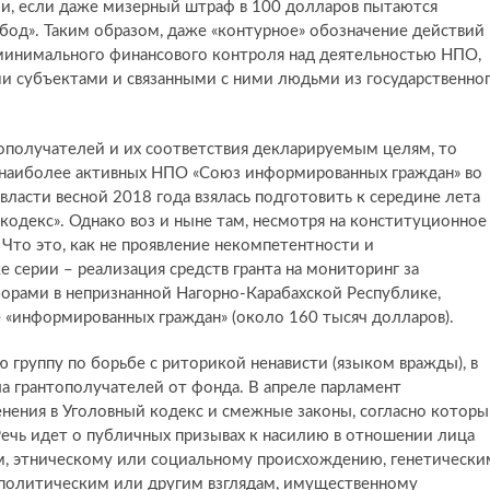
и, если даже мизерный штраф в 100 долларов пытаются
бод». Таким образом, даже «контурное» обозначение действий
 минимального финансового контроля над деятельностью НПО,
и субъектами и связанными с ними людьми из государственно
тополучателей и их соответствия декларируемым целям, то
з наиболее активных НПО «Союз информированных граждан» во
власти весной 2018 года взялась подготовить к середине лета
кодекс». Однако воз и ныне там, несмотря на конституционное
Что это, как не проявление некомпетентности и
 серии – реализация средств гранта на мониторинг за
орами в непризнанной Нагорно-Карабахской Республике,
 «информированных граждан» (около 160 тысяч долларов).
ю группу по борьбе с риторикой ненависти (языком вражды), в
 грантополучателей от фонда. В апреле парламент
енения в Уголовный кодекс и смежные законы, согласно котор
Речь идет о публичных призывах к насилию в отношении лица
м, этническому или социальному происхождению, генетически
, политическим или другим взглядам, имущественному