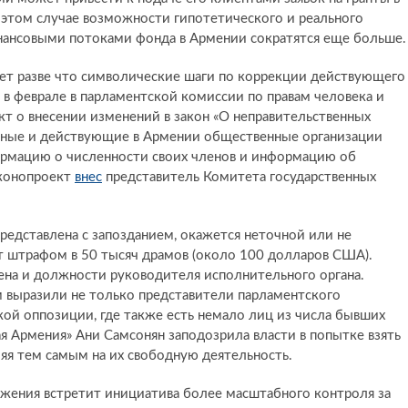
 в этом случае возможности гипотетического и реального
нансовыми потоками фонда в Армении сократятся еще больше.
ет разве что символические шаги по коррекции действующего
, в феврале в парламентской комиссии по правам человека и
 о внесении изменений в закон «О неправительственных
анные и действующие в Армении общественные организации
ормацию о численности своих членов и информацию об
аконопроект
внес
представитель Комитета государственных
редставлена с запозданием, окажется неточной или не
т штрафом в 50 тысяч драмов (около 100 долларов США).
на и должности руководителя исполнительного органа.
м выразили не только представители парламентского
кой оппозиции, где также есть немало лиц из числа бывших
ая Армения» Ани Самсонян заподозрила власти в попытке взять
яя тем самым на их свободную деятельность.
ажения встретит инициатива более масштабного контроля за