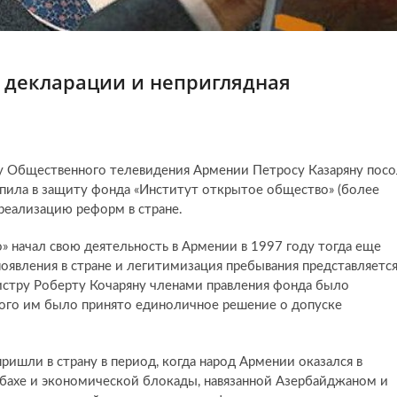
е декларации и неприглядная
 Общественного телевидения Армении Петросу Казаряну посо
упила в защиту фонда «Институт открытое общество» (более
 реализацию реформ в стране.
 начал свою деятельность в Армении в 1997 году тогда еще
оявления в стране и легитимизация пребывания представляетс
стру Роберту Кочаряну членами правления фонда было
рого им было принято единоличное решение о допуске
ришли в страну в период, когда народ Армении оказался в
абахе и экономической блокады, навязанной Азербайджаном и