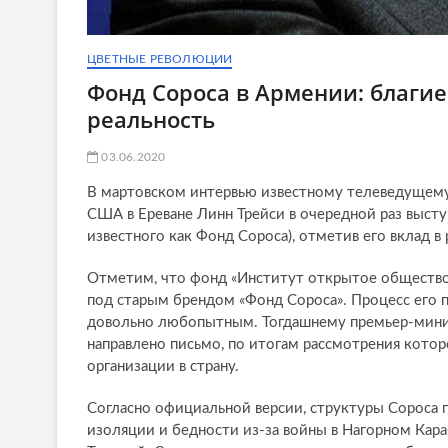
ЦВЕТНЫЕ РЕВОЛЮЦИИ
Фонд Сороса в Армении: благи
реальность
03.06.2020
В мартовском интервью известному телеведущему
США в Ереване Линн Трейси в очередной раз выст
известного как Фонд Сороса), отметив его вклад в
Отметим, что фонд «Институт открытое общество»
под старым брендом «Фонд Сороса». Процесс его п
довольно любопытным. Тогдашнему премьер-мини
направлено письмо, по итогам рассмотрения кото
организации в страну.
Согласно официальной версии, структуры Сороса п
изоляции и бедности из-за войны в Нагорном Кар