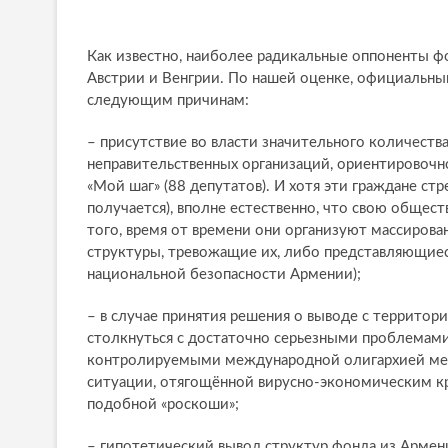
Как известно, наиболее радикальные оппоненты фо
Австрии и Венгрии. По нашей оценке, официальный
следующим причинам:
– присутствие во власти значительного количеств
неправительственных организаций, ориентировоч
«Мой шаг» (88 депутатов). И хотя эти граждане стр
получается), вполне естественно, что свою обще
того, время от времени они организуют массиров
структуры, тревожащие их, либо представляющиес
национальной безопасности Армении);
– в случае принятия решения о выводе с территор
столкнуться с достаточно серьезными проблемами
контролируемыми международной олигархией ме
ситуации, отягощённой вирусно-экономическим к
подобной «роскоши»;
– гипотетический вывод структур фонда из Армени