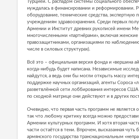
Турцией. С распадом системы социального обеспе
нуждалась в финансировании и реформировании. Ре
оборудование, технические средства, экспертную
учреждениям здравоохранения. Среди первых пол
Армении и Институт древних рукописей имени Мес
многочисленными «партнёрами», включая женские 
правозащитниками, организациями по наблюдению 
числе в силовых структурах).
Всё это – официальная версия фонда и «вершина ай
когда-нибудь будет написана. Независимые исследо
найдутся, а ведь они бы могли открыть массу интер
поддержке научных организаций, агенты Сороса 
разветвлённой сети лоббирования интересов США 
по сходной матрице они действуют и в других пос
Очевидно, что первая часть программ не является 
так что любому критику всегда можно предостав
Армении культурных программ. И хотя вторая част
части остаётся в тени. Впрочем, высказанная чуть
армянского государства транснациональным «непра