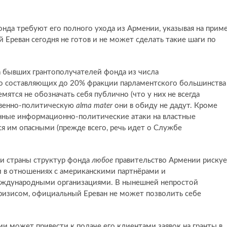
нда требуют его полного ухода из Армении, указывая на прим
 Ереван сегодня не готов и не может сделать такие шаги по
а бывших грантополучателей фонда из числа
но составляющих до 20% фракции парламентского большинства
емятся не обозначать себя публично (что у них не всегда
ственно-политическую
alma
mater
они в обиду не дадут. Кроме
анные информационно-политические атаки на властные
я им опасными (прежде всего, речь идет о Службе
ии страны структур фонда
любое
правительство Армении риску
 в отношениях с американскими партнёрами и
ждународными организациями. В нынешней непростой
ризисом, официальный Ереван не может позволить себе
и может привести к подаче его клиентами заявок на гранты в