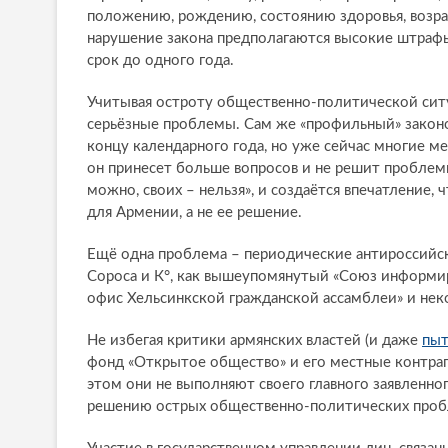
положению, рождению, состоянию здоровья, возра
нарушение закона предполагаются высокие штрафы
срок до одного года.
Учитывая остроту общественно-политической сит
серьёзные проблемы. Сам же «профильный» законо
концу календарного года, но уже сейчас многие 
он принесет больше вопросов и не решит проблемы
можно, своих – нельзя», и создаётся впечатлени
для Армении, а не ее решение.
Ещё одна проблема – периодические антироссийс
Сороса и К°, как вышеупомянутый «Союз информиро
офис Хельсинкской гражданской ассамблеи» и нек
Не избегая критики армянских властей (и даже
пыт
фонд «Открытое общество» и его местные контраг
этом они не выполняют своего главного заявленног
решению острых общественно-политических пробл