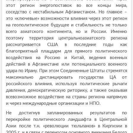
этот регион энергопоставок во все концы мира,
соседство с нестабильным Афганистаном. Но главное –
это «ключевые» возможности влияния через этот регион
на геополитическое будущее и стабильность не только
всего азиатского континента, но и России. Именно
поэтому территория центральноазиатского региона
рассматривается США в последние годы как
благоприятный плацдарм для прямого политического
воздействия на Россию и Китай, ведения военных
действий в Афганистане или потенциального военного
удара по Ирану. При этом Соединенные Штаты стремятся
максимально дистанцировать государства ЦА от
российского влияния, используя политические рычаги
давления, демократическую риторику, а также оказывая
всевозможное воздействие на страны региона напрямую
и через международные организации и НПО.
Не достигнув запланированных результатов по
перекройке политического ландшафта в Центральной
Азии после т.н. «революции тюльпанов» в Киргизии в
2005 г. и в связи с переносом основного внимания Белого