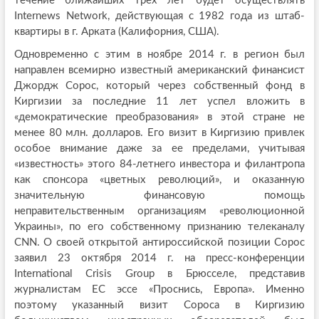
течение ближайших трех лет будет осуществлять
Internews Network, действующая с 1982 года из штаб-
квартиры в г. Арката (Калифорния, США).
Одновременно с этим в ноябре 2014 г. в регион был
направлен всемирно известный американский финансист
Джордж Сорос, который через собственный фонд в
Киргизии за последние 11 лет успел вложить в
«демократические преобразования» в этой стране не
менее 80 млн. долларов. Его визит в Киргизию привлек
особое внимание даже за ее пределами, учитывая
«известность» этого 84-летнего инвестора и филантропа
как спонсора «цветных революций», и оказанную
значительную финансовую помощь
неправительственным организациям «революционной
Украины», по его собственному признанию телеканалу
CNN. О своей открытой антироссийской позиции Сорос
заявил 23 октября 2014 г. на пресс-конференции
International Crisis Group в Брюсселе, представив
журналистам ЕС эссе «Проснись, Европа». Именно
поэтому указанный визит Сороса в Киргизию