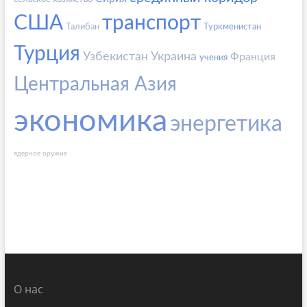
США
транспорт
Талибан
Туркменистан
Турция
Узбекистан
Украина
Франция
учения
Центральная Азия
экономика
энергетика
ядерное оружие
О нас