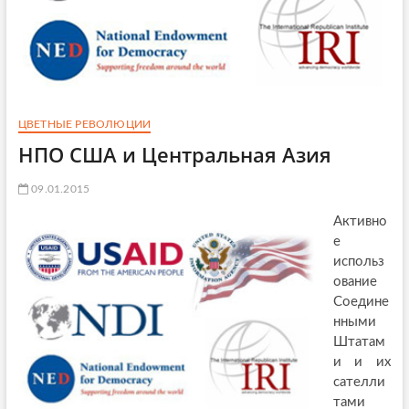
ЦВЕТНЫЕ РЕВОЛЮЦИИ
НПО США и Центральная Азия
09.01.2015
Активно
е
использ
ование
Соедине
нными
Штатам
и и их
сателли
тами