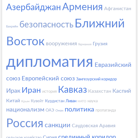
Армения
Азербайджан
Афганистан
Ближний
безопасность
Бахрейн
Восток
вооружения
Грузия
Германия
дипломатия
Евразийский
союз
Европейский союз
Зангезурский коридор
Кавказ
Иран
Ирак
Каспий
Казахстан
история
Китай
Кувейт
Курдистан
Ливан
наука
Крым
НАТО
политика
национализм
ОАЭ
пропаганда
Оман
Россия
санкции
Саудовская Аравия
срединный коридор
Сирия
сельское хозяйство