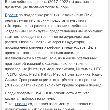
Время действия проекта (2017-2022 гг.) охватывает
предстоящие парламентские выборы.
Проект
по поддержке развития независимых СМИ,
реализуемый киргизским представительством
«Интерньюс», направлен на оказание содействия
«отдельным СМИ» путём предоставления им небольших
грантов, проведения тренингов по журналистике,
развития возможностей измерения аудитории,
продвижения ключевых реформ в медиасфере. Цель
проекта – повышение профессионализма и
независимости местных СМИ, но в числе охваченных
программой изданий оказались исключительно
прозападные (Институт медиаполитики, Ынтымак, НТС,
TV1KG, Kloop Media, Kaktus Media, Политклиника, Радио
Салам). Срок реализации этого трёхлетнего проекта
(2017-2020 гг.) как раз включает предвыборный период.
Среди программ USAID в Киргизии есть и те, что
касаются выборов напрямую.
Таков
проект
содействия парламенту, просвещения
избирателей и наблюдения за выборами,