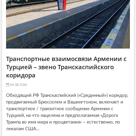
o
n
Транспортные взаимосвязи Армении с
Турцией – звено Транскаспийского
коридора
04.08.2026
Обходящий РФ Транскаспийский («Срединный») коридор,
продвигаемый Брюсселем и Вашингтоном, включает и
транспортное / транзитное сообщение Армении с
Турцией, на что нацелена и предполагаемая «Дорога
Трампа во имя мира и процветания» – естественно, по
лекалам США...