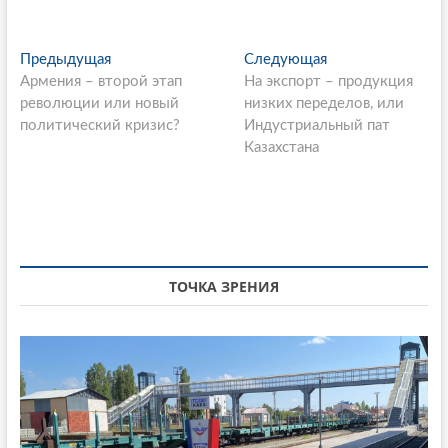
P
Предыдущая
П
Следующая
С
Армения – второй этап
р
На экспорт – продукция
л
o
революции или новый
е
низких переделов, или
е
s
политический кризис?
д
Индустриальный пат
д
ы
Казахстана
у
t
д
ю
n
у
щ
щ
а
a
а
я
v
я
с
i
с
т
ТОЧКА ЗРЕНИЯ
т
а
g
а
т
a
т
ь
ь
я
t
я
:
i
: