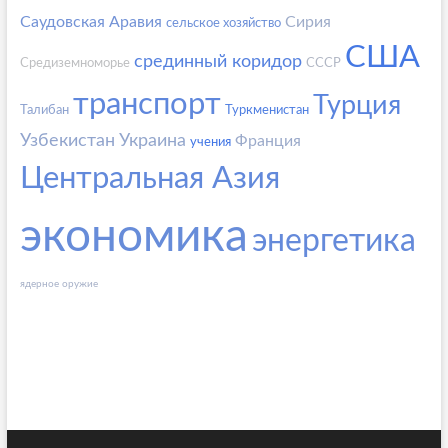
Саудовская Аравия
Сирия
сельское хозяйство
США
срединный коридор
Средиземноморье
СССР
транспорт
Турция
Талибан
Туркменистан
Узбекистан
Украина
Франция
учения
Центральная Азия
экономика
энергетика
ядерное оружие