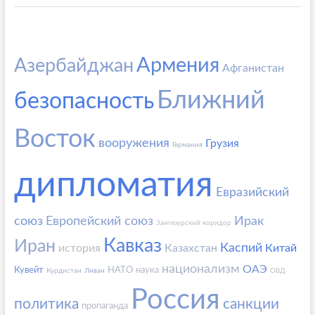
Армения
Азербайджан
Афганистан
Ближний
безопасность
Восток
вооружения
Грузия
Германия
дипломатия
Евразийский
союз
Европейский союз
Ирак
Зангезурский коридор
Кавказ
Иран
Каспий
история
Казахстан
Китай
национализм
ОАЭ
Кувейт
НАТО
наука
Курдистан
Ливан
ОВД
Россия
политика
санкции
пропаганда