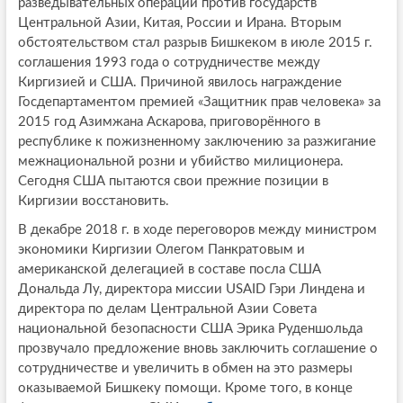
разведывательных операций против государств
Центральной Азии, Китая, России и Ирана. Вторым
обстоятельством стал разрыв Бишкеком в июле 2015 г.
соглашения 1993 года о сотрудничестве между
Киргизией и США. Причиной явилось награждение
Госдепартаментом премией «Защитник прав человека» за
2015 год Азимжана Аскарова, приговорённого в
республике к пожизненному заключению за разжигание
межнациональной розни и убийство милиционера.
Сегодня США пытаются свои прежние позиции в
Киргизии восстановить.
В декабре 2018 г. в ходе переговоров между министром
экономики Киргизии Олегом Панкратовым и
американской делегацией в составе посла США
Дональда Лу, директора миссии USAID Гэри Линдена и
директора по делам Центральной Азии Совета
национальной безопасности США Эрика Руденшольда
прозвучало предложение вновь заключить соглашение о
сотрудничестве и увеличить в обмен на это размеры
оказываемой Бишкеку помощи. Кроме того, в конце