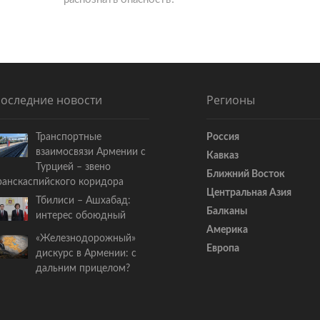
д
у
ю
щ
а
я
оследние новости
Регионы
с
т
Транспортные
Россия
а
взаимосвязи Армении с
Кавказ
т
Турцией – звено
ь
Ближний Восток
ранскаспийского коридора
я
Центральная Азия
Тбилиси – Ашхабад:
:
Балканы
интерес обоюдный
Америка
«Железнодорожный»
Европа
дискурс в Армении: с
дальним прицелом?