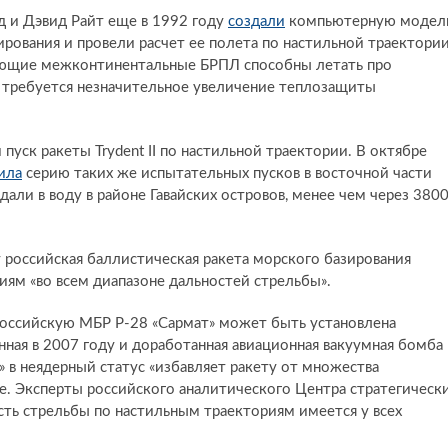
д и Дэвид Райт еще в 1992 году
создали
компьютерную модел
ирования и провели расчет ее полета по настильной траектори
твующие межконтинентальные БРПЛ способны летать про
е требуется незначительное увеличение теплозащиты
пуск ракеты Trydent II по настильной траектории. В октябре
ила
серию таких же испытательных пусков в восточной части
али в воду в районе Гавайских островов, менее чем через 380
у российская баллистическая ракета морского базирования
ям «во всем диапазоне дальностей стрельбы».
 российскую МБР Р-28 «Сармат» может быть установлена
нная в 2007 году и доработанная авиационная вакуумная бомба
в неядерный статус «избавляет ракету от множества
е. Эксперты российского аналитического Центра стратегическ
сть стрельбы по настильным траекториям имеется у всех