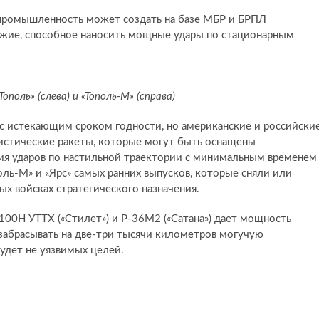
 промышленность может создать на базе МБР и БРПЛ
ужие, способное наносить мощные удары по стационарным
поль» (слева) и «Тополь-М» (справа)
 с истекающим сроком годности, но американские и российски
истические ракеты, которые могут быть оснащены
ия ударов по настильной траектории с минимальным временем
оль-М» и «Ярс» самых ранних выпусков, которые сняли или
ых войсках стратегического назначения.
100Н УТТХ («Стилет») и Р-36М2 («Сатана») дает мощность
 забрасывать на две-три тысячи километров могучую
удет не уязвимых целей.