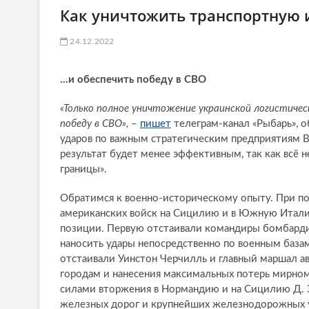
Как уничтожить транспортную 
24.12.2022
...и обеспечить победу в СВО
«Только полное уничтожение украинской логистич
победу в СВО»,
–
пишет
телеграм-канал «Рыбарь», о
ударов по важным стратегическим предприятиям 
результат будет менее эффективным, так как всё 
границы».
Обратимся к военно-историческому опыту. При по
американских войск на Сицилию и в Южную Италию
позиции. Первую отстаивали командиры бомбарди
наносить удары непосредственно по военным баз
отстаивали Уинстон Черчилль и главный маршал а
городам и нанесения максимальных потерь мирно
силами вторжения в Нормандию и на Сицилию Д. 
железных дорог и крупнейших железнодорожных у