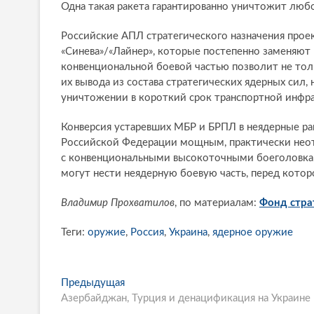
Одна такая ракета гарантированно уничтожит люб
Российские АПЛ стратегического назначения прое
«Синева»/«Лайнер», которые постепенно заменяют 
конвенциональной боевой частью позволит не тол
их вывода из состава стратегических ядерных сил,
уничтожении в короткий срок транспортной инфр
Конверсия устаревших МБР и БРПЛ в неядерные р
Российской Федерации мощным, практически нео
с конвенциональными высокоточными боеголовкам
могут нести неядерную боевую часть, перед котор
Владимир Прохватилов
, по материалам:
Фонд стра
Теги:
оружие
,
Россия
,
Украина
,
ядерное оружие
P
Предыдущая
П
Азербайджан, Турция и денацификация на Украине
р
o
е