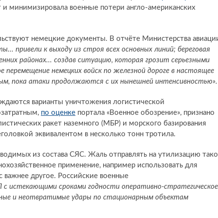
и минимизировала военные потери англо-американских
льствуют немецкие документы. В отчёте Министерства авиаци
ы... привели к выходу из строя всех основных линий; береговая
нних районах... создав ситуацию, которая грозит серьезными
 перемещение немецких войск по железной дороге в настоящее
ым, пока атаки продолжаются с их нынешней интенсивностью».
уждаются варианты уничтожения логистической
озатратным,
по оценке
портала «Военное обозрение», признано
стических ракет наземного (МБР) и морского базирования
головкой эквивалентом в несколько тонн тротила.
водимых из состава СЯС. Жаль отправлять на утилизацию так
нохозяйственное применение, например использовать для
ас важнее другое. Российские военные
ПЛ с истекающими сроками годности оперативно-стратегическое
щные и неотвратимые удары по стационарным объектам