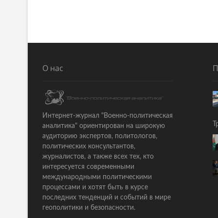
s
д
ы
t
д
n
у
щ
a
а
О нас
П
v
я
i
с
т
g
а
a
Интернет-журнал "Военно-политическая
т
Т
аналитика" ориентирован на широкую
ь
t
аудиторию экспертов, политологов,
я
политических консультантов,
i
:
журналистов, а также всех тех, кто
o
интересуется современными
международными политическими
n
процессами и хотят быть в курсе
последних тенденций и событий в мире
геополитики и безопасности.