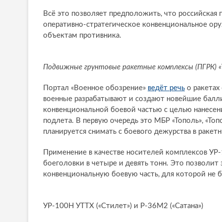
Всё это позволяет предположить, что российская
оперативно-стратегическое конвенциональное ор
объектам противника.
Подвижные грунтовые ракетные комплексы (ПГРК) «То
Портал «Военное обозрение»
ведёт речь
о ракетах
военные разрабатывают и создают новейшие балл
конвенциональной боевой частью с целью нанесен
подлета. В первую очередь это МБР «Тополь», «Топ
планируется снимать с боевого дежурства в ракетн
Применение в качестве носителей комплексов УР-
боеголовки в четыре и девять тонн. Это позволит
конвенциональную боевую часть, для которой не б
УР-100Н УТТХ («Стилет») и Р-36М2 («Сатана»)