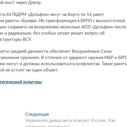
ой мост через Днепр.
кта 667БДРМ «Дельфин» несут на борту по 16 ракет
на ракеты «Булава». Их трансформация в БРПЛ с высокоточной
ько сохранить на вооружении несколько АПЛ «Дельфин» после
 но и радикально, без особых затрат решит вопрос об
аструктуры ВСУ.
акеты средней дальности обеспечит Вооружённые Силы
тразимым оружием. В отличие от ядерного оружия МБР и БР
и могут и должны использоваться в конфликтах. Такие ракет
ой не устоит ни один объект.
тегической культуры
Следующая
С
Украинские диверсанты атакуют Россию. Как
л
распознать опасность?
е