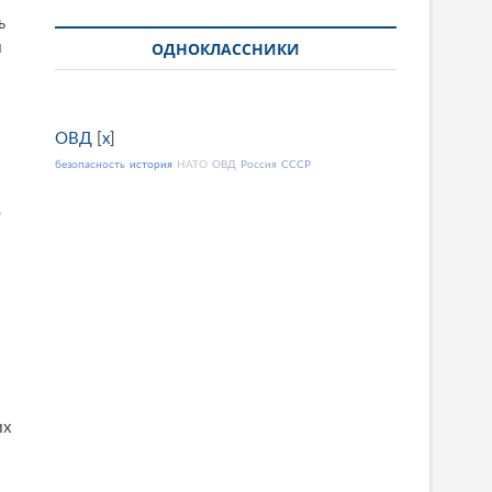
ь
ОДНОКЛАССНИКИ
и
ОВД
[
x
]
безопасность
история
НАТО
ОВД
Россия
СССР
0
их