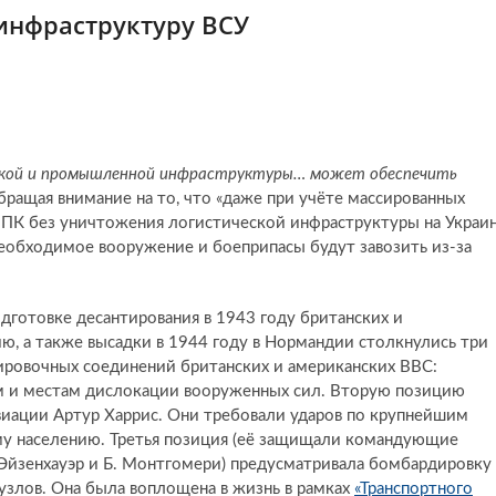
инфраструктуру ВСУ
еской и промышленной инфраструктуры… может обеспечить
бращая внимание на то, что «даже при учёте массированных
ВПК без уничтожения логистической инфраструктуры на Украи
необходимое вооружение и боеприпасы будут завозить из-за
дготовке десантирования в 1943 году британских и
, а также высадки в 1944 году в Нормандии столкнулись три
ровочных соединений британских и американских ВВС:
ам и местам дислокации вооруженных сил. Вторую позицию
виации Артур Харрис. Они требовали ударов по крупнейшим
му населению. Третья позиция (её защищали командующие
Эйзенхауэр и Б. Монтгомери) предусматривала бомбардировку
злов. Она была воплощена в жизнь в рамках
«Транспортного