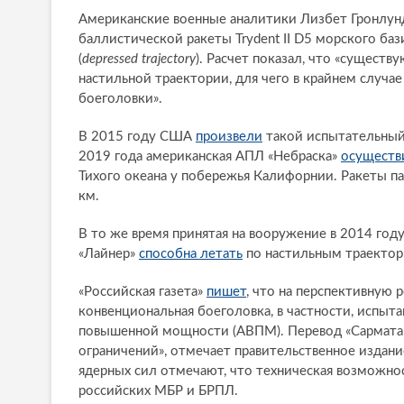
Американские военные аналитики Лизбет Гронлун
баллистической ракеты Trydent II D5 морского баз
(
depressed
trajectory
). Расчет показал, что «сущес
настильной траектории, для чего в крайнем случа
боеголовки».
В 2015 году США
произвели
такой испытательный 
2019 года американская АПЛ «Небраска»
осуществ
Тихого океана у побережья Калифорнии. Ракеты пад
км.
В то же время принятая на вооружение в 2014 год
«Лайнер»
способна летать
по настильным траектори
«Российская газета»
пишет
, что на перспективную
конвенциональная боеголовка, в частности, испыта
повышенной мощности (АВПМ). Перевод «Сармата» 
ограничений», отмечает правительственное издани
ядерных сил отмечают, что техническая возможно
российских МБР и БРПЛ.