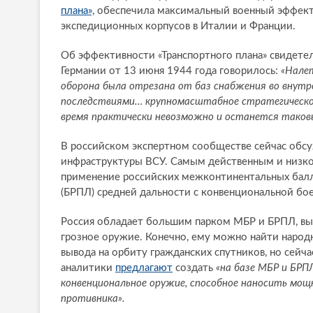
плана»,
обеспечила максимальный военный эффект 
экспедиционных корпусов в Италии и Франции.
Об эффективности «Транспортного плана» свидете
Германии от 13 июня 1944 года говорилось:
«Налет
оборона была отрезана от баз снабжения во внутре
последствиями… крупномасштабное стратегическое
время практически невозможно и останется таков
В российском экспертном сообществе сейчас обс
инфраструктуры ВСУ. Самым действенным и низк
применение российских межконтинентальных балли
(БРПЛ) средней дальности с конвенциональной бое
Россия обладает большим парком МБР и БРПЛ, вы
грозное оружие. Конечно, ему можно найти народ
вывода на орбиту гражданских спутников, но сейч
аналитики
предлагают
создать
«на базе МБР и БР
конвенциональное оружие, способное наносить мо
противника».