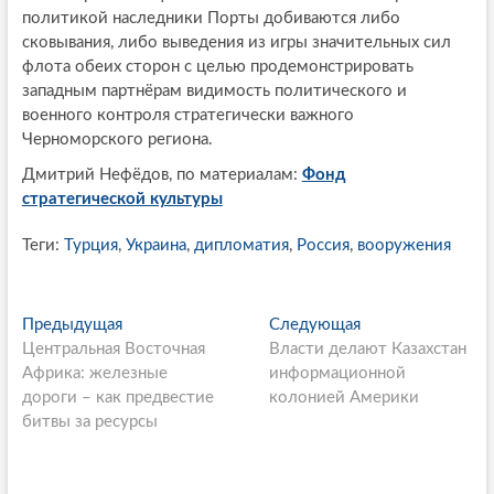
политикой наследники Порты добиваются либо
сковывания, либо выведения из игры значительных сил
флота обеих сторон с целью продемонстрировать
западным партнёрам видимость политического и
военного контроля стратегически важного
Черноморского региона.
Дмитрий Нефёдов, по материалам:
Фонд
стратегической культуры
Теги:
Турция
,
Украина
,
дипломатия
,
Россия
,
вооружения
P
Предыдущая
П
Следующая
С
Центральная Восточная
р
Власти делают Казахстан
л
o
Африка: железные
е
информационной
е
s
дороги – как предвестие
д
колонией Америки
д
битвы за ресурсы
ы
у
t
д
ю
n
у
щ