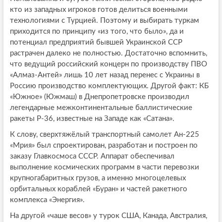
кто из западных игроков готов делиться военными
технологиями с Турцией. Поэтому и выбирать туркам
приходится по принципу «из того, что было», да и
потенциал предприятий бывшей Украинской ССР
растрачен далеко не полностью. Достаточно вспомнить,
что ведущий российский концерн по производству ПВО
«Алмаз-Антей» лишь 10 лет назад перенес с Украины в
Россию производство комплектующих. Другой факт: КБ
«Южное» (Южмаш) в Днепропетровске производил
легендарные межконтинентальные баллистические
ракеты Р-36, известные на Западе как «Сатана».
К слову, сверхтяжёлый транспортный самолет Ан-225
«Мрия» был спроектирован, разработан и построен по
заказу Главкосмоса СССР. Аппарат обеспечивал
выполнение космических программ в части перевозки
крупногабаритных грузов, а именно многоцелевых
орбитальных кораблей «Буран» и частей ракетного
комплекса «Энергия».
На другой «чаше весов» у турок США, Канада, Австралия,