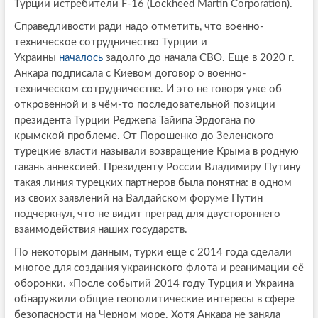
Турции истребители F-16 (Lockheed Martin Corporation).
Справедливости ради надо отметить, что военно-
техническое сотрудничество Турции и
Украины
началось
задолго до начала СВО. Еще в 2020 г.
Анкара подписала с Киевом договор о военно-
техническом сотрудничестве. И это не говоря уже об
откровенной и в чём-то последовательной позиции
президента Турции Реджепа Тайипа Эрдогана по
крымской проблеме. От Порошенко до Зеленского
турецкие власти называли возвращение Крыма в родную
гавань аннексией. Президенту России Владимиру Путину
такая линия турецких партнеров была понятна: в одном
из своих заявлений на Валдайском форуме Путин
подчеркнул, что не видит преград для двустороннего
взаимодействия наших государств.
По некоторым данным, турки еще с 2014 года сделали
многое для создания украинского флота и реанимации её
оборонки. «После событий 2014 году Турция и Украина
обнаружили общие геополитические интересы в сфере
безопасности на Черном море. Хотя Анкара не заняла