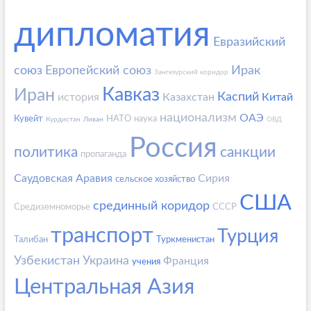
дипломатия
Евразийский
союз
Европейский союз
Ирак
Зангезурский коридор
Кавказ
Иран
Каспий
история
Казахстан
Китай
национализм
ОАЭ
Кувейт
НАТО
наука
Курдистан
Ливан
ОВД
Россия
политика
санкции
пропаганда
Саудовская Аравия
Сирия
сельское хозяйство
США
срединный коридор
Средиземноморье
СССР
транспорт
Турция
Талибан
Туркменистан
Узбекистан
Украина
Франция
учения
Центральная Азия