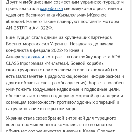
Другим амбициозным совместным украинско-турецким
проектом стала
разработка
сверхзвукового реактивного
ударного беспилотника «Кызылэльма» («Красное
яблоко»). На него также планируют поставить моторы
АИ-25ТЛТ и АИ-322Ф.
Ещё Турция стала одним из крупнейших партнёров
Военно-морских сил Украины. Незадолго до начала
конфликта в феврале 2022-го Киев и
Анкара
заключили
контракт на постройку корвета ADA
CLASS (программа «Мильгем»). Боевой корабль
сконструирован с применением стелс-технологий (то
есть малозаметен в радиолокационном, инфракрасном и
других областях спектра обнаружения). Корвет способен
уничтожить воздушные надводные и подводные цели,
обеспечивая огневую поддержку морской артиллерии и
совмещая возможности противолодочных операций и
патрулирование в открытом море.
Украина стала своеобразной витриной для турецкого
военно-промышленного комплекса, что во многом
объясняет сотрудничество Анкары и Киева. Следует