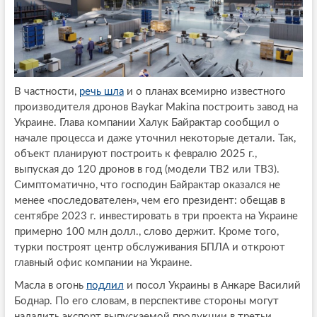
В частности,
речь шла
и о планах всемирно известного
производителя дронов Baykar Makina построить завод на
Украине. Глава компании Халук Байрактар сообщил о
начале процесса и даже уточнил некоторые детали. Так,
объект планируют построить к февралю 2025 г.,
выпуская до 120 дронов в год (модели TB2 или TB3).
Симптоматично, что господин Байрактар оказался не
менее «последователен», чем его президент: обещав в
сентябре 2023 г. инвестировать в три проекта на Украине
примерно 100 млн долл., слово держит. Кроме того,
турки построят центр обслуживания БПЛА и откроют
главный офис компании на Украине.
Масла в огонь
подлил
и посол Украины в Анкаре Василий
Боднар. По его словам, в перспективе стороны могут
наладить экспорт выпускаемой продукции в третьи