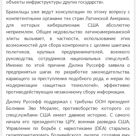
объекты инфраструктуры других государств».
Бразильцы уже ведут консультации по этому вопросу с
компетентными органами тех стран Латинской Америки,
для которых кибершпионаж США абсолютно
неприемлем. Общее недовольство латиноамериканской
элиты вызывает, в частности, использование этих
возможностей для сбора компромата с целями шантажа
политиков, крупных предпринимателей, военного
руководства, сотрудников национальных спецслужб.
Именно по этой причине Дилма Руссефф заявила о
предпринятых шагах по разработке законодательства,
карающего за преступления подобного рода, и мерах по
модернизации «защитных технологий», эффективно
противодействующих незаконному сбору информации.
Дилму Руссефф поддержал с трибуны ООН президент
Боливии Эво Моралес, противоборство которого со
спецслужбами США имеет давнюю историю. С самого
начала его президентства ЦРУ, военная разведка США,
Управление по борьбе с наркотиками (DEA) старались
скомпрометировать боливийского лидера, создавая ему