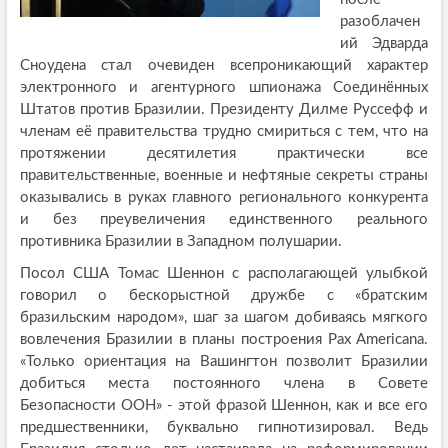
разоблачен
ий Эдварда
Сноудена стал очевиден всепроникающий характер
электронного и агентурного шпионажа Соединённых
Штатов против Бразилии. Президенту Дилме Руссефф и
членам её правительства трудно смириться с тем, что на
протяжении десятилетия практически все
правительственные, военные и нефтяные секреты страны
оказывались в руках главного регионального конкурента
и без преувеличения единственного реального
противника Бразилии в Западном полушарии.
Посол США Томас Шеннон с располагающей улыбкой
говорил о бескорыстной дружбе с «братским
бразильским народом», шаг за шагом добиваясь мягкого
вовлечения Бразилии в планы построения Pax Americana.
«Только ориентация на Вашингтон позволит Бразилии
добиться места постоянного члена в Совете
Безопасности ООН» - этой фразой Шеннон, как и все его
предшественники, буквально гипнотизировал. Ведь