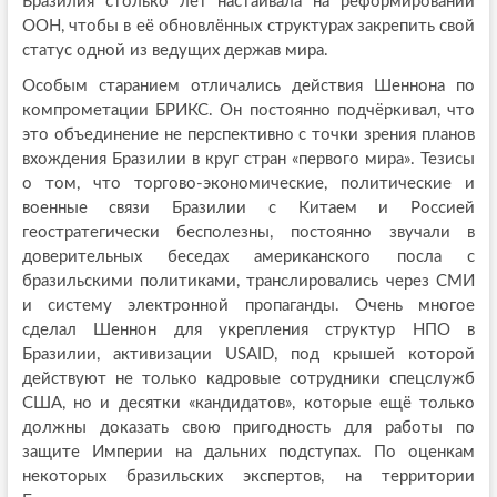
Бразилия столько лет настаивала на реформировании
ООН, чтобы в её обновлённых структурах закрепить свой
статус одной из ведущих держав мира.
Особым старанием отличались действия Шеннона по
компрометации БРИКС. Он постоянно подчёркивал, что
это объединение не перспективно с точки зрения планов
вхождения Бразилии в круг стран «первого мира». Тезисы
о том, что торгово-экономические, политические и
военные связи Бразилии с Китаем и Россией
геостратегически бесполезны, постоянно звучали в
доверительных беседах американского посла с
бразильскими политиками, транслировались через СМИ
и систему электронной пропаганды. Очень многое
сделал Шеннон для укрепления структур НПО в
Бразилии, активизации USAID, под крышей которой
действуют не только кадровые сотрудники спецслужб
США, но и десятки «кандидатов», которые ещё только
должны доказать свою пригодность для работы по
защите Империи на дальних подступах. По оценкам
некоторых бразильских экспертов, на территории