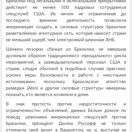
Бразилии под легальными и нелегальными прикрытиями
действует не менее 500 кадровых сотрудников
спецслужб США. Их ничем не ограниченная до
последнего времени деятельность позволила
американцам создать в силовых структурах Бразилии
разветвлённую агентурную сеть, которая наносит стране
не меньший ущерб, чем электронный шпионаж АНБ.
Шеннон позорно сбежал из Бразилии, не завершив
должным образом традиционного «прощального» цикла
мероприятий, а разведывательный персонал США в
стране, следуя обычной в подобных случаях практике,
усилил меры безопасности в работе с «местными
источниками», поскольку Бразильское агентство
разведки (Abin) и другие силовые структуры намерены
показать, кто является хозяином в доме.
В знак протеста против «недостаточности и
ограниченности» объяснений, данных Белым домом по
поводу шпионажа американских спецслужб против
Бразилии, президент Дилма Руссефф не только
отменила свой визит в Вашингтон, но и, выступая на