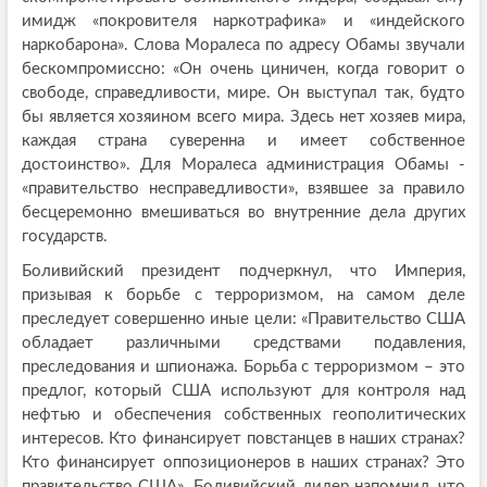
имидж «покровителя наркотрафика» и «индейского
наркобарона». Слова Моралеса по адресу Обамы звучали
бескомпромиссно: «Он очень циничен, когда говорит о
свободе, справедливости, мире. Он выступал так, будто
бы является хозяином всего мира. Здесь нет хозяев мира,
каждая страна суверенна и имеет собственное
достоинство». Для Моралеса администрация Обамы -
«правительство несправедливости», взявшее за правило
бесцеремонно вмешиваться во внутренние дела других
государств.
Боливийский президент подчеркнул, что Империя,
призывая к борьбе с терроризмом, на самом деле
преследует совершенно иные цели: «Правительство США
обладает различными средствами подавления,
преследования и шпионажа. Борьба с терроризмом – это
предлог, который США используют для контроля над
нефтью и обеспечения собственных геополитических
интересов. Кто финансирует повстанцев в наших странах?
Кто финансирует оппозиционеров в наших странах? Это
правительство США». Боливийский лидер напомнил, что