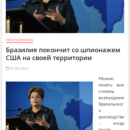
ГЕОПОЛИТИКА
Бразилия покончит со шпионажем
США на своей территории
27.09.2013
Можно
понять всю
степень
возмущения
бразильског
о
руководства
, когда
после