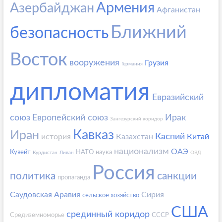
Армения
Азербайджан
Афганистан
Ближний
безопасность
Восток
вооружения
Грузия
Германия
дипломатия
Евразийский
союз
Европейский союз
Ирак
Зангезурский коридор
Кавказ
Иран
Каспий
история
Казахстан
Китай
национализм
ОАЭ
Кувейт
НАТО
наука
Курдистан
Ливан
ОВД
Россия
политика
санкции
пропаганда
Саудовская Аравия
Сирия
сельское хозяйство
США
срединный коридор
Средиземноморье
СССР