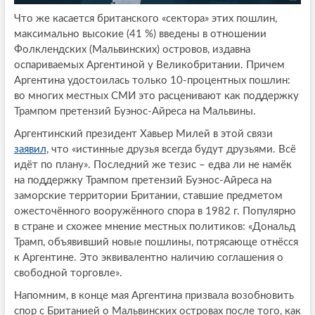
Что же касается британского «сектора» этих пошлин,
максимально высокие (41 %) введены в отношении
Фолклендских (Мальвинских) островов, издавна
оспариваемых Аргентиной у Великобритании. Причем
Аргентина удостоилась только 10-процентных пошлин:
во многих местных СМИ это расценивают как поддержку
Трампом претензий Буэнос-Айреса на Мальвины.
Аргентинский президент Хавьер Милей в этой связи
заявил
, что «истинные друзья всегда будут друзьями. Всё
идёт по плану». Последний же тезис – едва ли не намёк
на поддержку Трампом претензий Буэнос-Айреса на
заморские территории Британии, ставшие предметом
ожесточённого вооружённого спора в 1982 г. Популярно
в стране и схожее мнение местных политиков: «Дональд
Трамп, объявивший новые пошлины, потрясающе отнёсся
к Аргентине. Это эквивалентно наличию соглашения о
свободной торговле».
Напомним, в конце мая Аргентина призвала возобновить
спор с Британией о Мальвинских островах после того, как