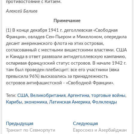
противостояние с Китаем.
Алексей Балиев
Примечание
(1) В конце декабря 1941 г. деголлевская «Свободная
Франция», овладев Сен-Пьером и Микелоном, опередила
десант американского флота на этих островах,
согласованный с местными вишистскими властями. США
и Канада в ответ развязали антидеголлевскую кампанию,
оспаривая французский статус островов. В начале 1942 г.
там был проведен плебисцит: все его участники (явка
превысила 96%) высказались за принадлежность
островов антифашистской - «Свободной Франции».
Теги:
США
,
Великобритания
,
Аргентина
,
торговые войны
,
Карибы
,
экономика
,
Латинская Америка
,
Фолкленды
P
Предыдущая
П
Следующая
С
Транзит по Севморпути
р
Евросоюз и Азербайджан
л