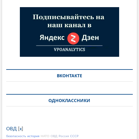
ВКОНТАКТЕ
ОДНОКЛАССНИКИ
ОВД
[
x
]
безопасность
история
НАТО
ОВД
Россия
СССР