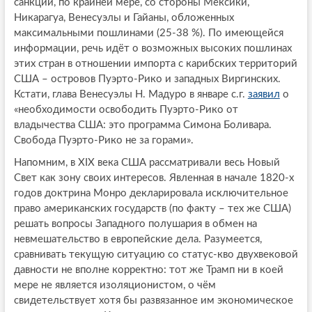
санкции, по крайней мере, со стороны Мексики,
Никарагуа, Венесуэлы и Гайаны, обложенных
максимальными пошлинами (25-38 %). По имеющейся
информации, речь идёт о возможных высоких пошлинах
этих стран в отношении импорта с карибских территорий
США – островов Пуэрто-Рико и западных Виргинских.
Кстати, глава Венесуэлы Н. Мадуро в январе с.г.
заявил
о
«необходимости освободить Пуэрто-Рико от
владычества США: это программа Симона Боливара.
Свобода Пуэрто-Рико не за горами».
Напомним, в XIX века США рассматривали весь Новый
Свет как зону своих интересов. Явленная в начале 1820-х
годов доктрина Монро декларировала исключительное
право американских государств (по факту – тех же США)
решать вопросы Западного полушария в обмен на
невмешательство в европейские дела. Разумеется,
сравнивать текущую ситуацию со статус-кво двухвековой
давности не вполне корректно: тот же Трамп ни в коей
мере не является изоляционистом, о чём
свидетельствует хотя бы развязанное им экономическое