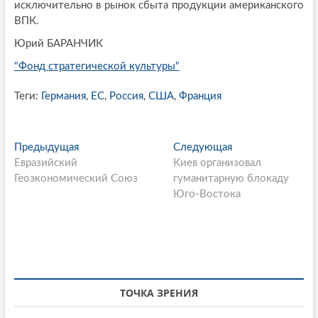
исключительно в рынок сбыта продукции американского
ВПК.
Юрий БАРАНЧИК
"Фонд стратегической культуры"
Теги:
Германия
,
ЕС
,
Россия
,
США
,
Франция
P
Предыдущая
П
Следующая
С
Евразийский
р
Киев организовал
л
o
Геоэкономический Союз
е
гуманитарную блокаду
е
s
д
Юго-Востока
д
ы
у
t
д
ю
n
у
щ
щ
а
a
а
я
v
я
с
ТОЧКА ЗРЕНИЯ
i
с
т