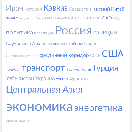
Кавказ
Иран
Каспий
история
Казахстан
Китай
национализм
ОАЭ
Кувейт
НАТО
наука
Курдистан
Ливан
ОВД
Россия
политика
санкции
пропаганда
Саудовская Аравия
Сирия
сельское хозяйство
США
срединный коридор
Средиземноморье
СССР
транспорт
Турция
Талибан
Туркменистан
Узбекистан
Украина
Франция
учения
Центральная Азия
экономика
энергетика
ядерное оружие