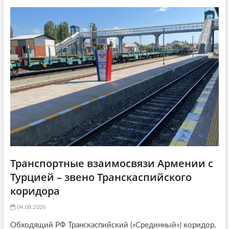
т
а
g
а
т
a
т
ь
ь
я
t
я
:
i
:
o
n
Транспортные взаимосвязи Армении с
Турцией – звено Транскаспийского
коридора
04.08.2026
Обходящий РФ Транскаспийский («Срединный») коридор,