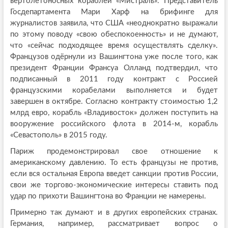
вертолётоносных кораблей «Мистраль». Представитель
Госдепартамента Мари Харф на брифинге для
журналистов заявила, что США «неоднократно выражали
по этому поводу «свою обеспокоенность» и не думают,
что «сейчас подходящее время осуществлять сделку».
Французов одёрнули из Вашингтона уже после того, как
президент Франции Франсуа Олланд подтвердил, что
подписанный в 2011 году контракт с Россией
французскими корабелами выполняется и будет
завершен в октябре. Согласно контракту стоимостью 1,2
млрд евро, корабль «Владивосток» должен поступить на
вооружение российского флота в 2014-м, корабль
«Севастополь» в 2015 году.
Париж продемонстрировал свое отношение к
американскому давлению. То есть французы не против,
если вся остальная Европа введет санкции против России,
свои же торгово-экономические интересы ставить под
удар по прихоти Вашингтона во Франции не намерены.
Примерно так думают и в других европейских странах.
Германия, например, рассматривает вопрос о