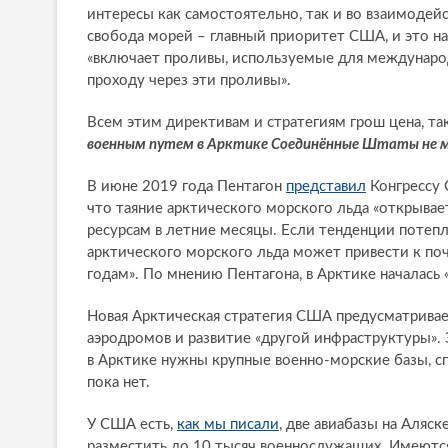
интересы как самостоятельно, так и во взаимодейс
свобода морей – главный приоритет США, и это н
«включает проливы, используемые для международ
проходу через эти проливы».
Всем этим директивам и стратегиям грош цена, та
военным путем в Арктике Соединённые Штаты не 
В июне 2019 года Пентагон
представил
Конгрессу 
что таяние арктического морского льда «открыва
ресурсам в летние месяцы. Если тенденции потеп
арктического морского льда может привести к по
годам». По мнению Пентагона, в Арктике началась 
Новая Арктическая стратегия США предусматривае
аэродромов и развитие «другой инфраструктуры». 
в Арктике нужны крупные военно-морские базы, с
пока нет.
У США есть,
как мы писали
, две авиабазы на Аляс
разместить до 10 тысяч военнослужащих. Имеютс