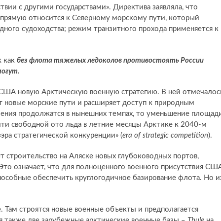
твии с другими государствами». Директива заявляла, что
апрямую относится к Северному морскому пути, который
ного судоходства; режим транзитного прохода применяется к
к как
без флота тяжелых ледоколов противостоять России
могут.
США новую Арктическую военную стратегию. В ней отмечалос
ет новые морские пути и расширяет доступ к природным
ления продолжатся в нынешних темпах, то уменьшение площад
чти свободной ото льда в летние месяцы Арктике к 2040-м
«эра стратегической конкуренции» (
era of strategic competition
).
т строительство на Аляске новых глубоководных портов,
Это означает, что для полноценного военного присутствия СШ
пособные обеспечить круглогодичное базирование флота. Но и
ке. Там строятся новые военные объекты и предполагается
я также две зарубежные арктические военные базы –
Thule
на