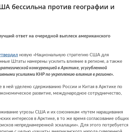
США бессильна против географии и
лучший ответ на очередной выплеск американского
утвердил
новую «Национальную стратегию США для
ённые Штаты намерены усилить влияние в регионе, а также
тратегической конкуренцией в Арктике, усугубленной
ивными усилиями КНР по укреплению влияния в регионе».
ие в ней уделено сдерживанию России и Китая в Арктике по
 экономическое развитие, международное сотрудничество,
ерживание угрозы США и их союзникам «путем наращивания
ких интересов в Арктике, в то же время согласование общих
рисков непреднамеренной эскалации». Для этого потребуется
егионе с целью «защиты американского народа суверенной