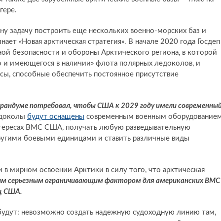
гере.
ну задачу построить еще нескольких военно-морских баз и
ает «Новая арктическая стратегия». В начале 2020 года Госдеп
ой безопасности и обороны Арктического региона, в которой
о и имеющегося в наличии» флота полярных ледоколов, и
рсы, способные обеспечить постоянное присутствие
орандуме потребовал, чтобы США к 2029 году имели современны
едоколы
будут оснащены
современным военным оборудованием
интересах ВМС США, получать любую разведывательную
угими боевыми единицами и ставить различные виды
 в мирном освоении Арктики в силу того, что арктическая
м серьезным ограничивающим фактором для американских ВМС
ц США.
 будут: невозможно создать надежную судоходную линию там,