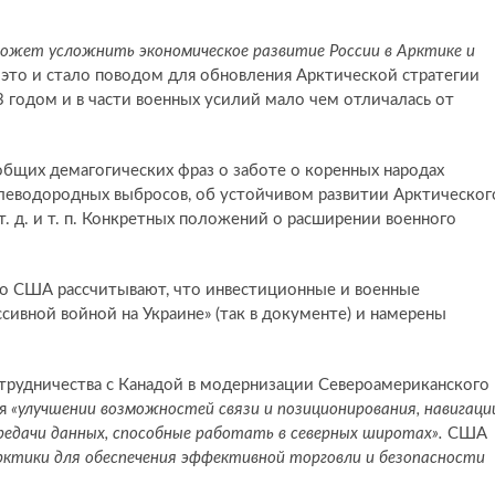
ожет усложнить экономическое развитие России в Арктике и
, это и стало поводом для обновления Арктической стратегии
 годом и в части военных усилий мало чем отличалась от
бщих демагогических фраз о заботе о коренных народах
леводородных выбросов, об устойчивом развитии Арктическог
. д. и т. п. Конкретных положений о расширении военного
то США рассчитывают, что инвестиционные и военные
ивной войной на Украине» (так в документе) и намерены
сотрудничества с Канадой в модернизации Североамериканского
ля
«улучшении возможностей связи и позиционирования, навигаци
редачи данных, способные работать в северных широтах».
США
ктики для обеспечения эффективной торговли и безопасности