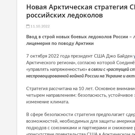
Новая Арктическая стратегия 
российских ледоколов
11.10.2022
Ввод в строй новых боевых ледоколов России – 
лицемерия по поводу Арктики
7 октября 2022 года президент США Джо Байден
Арктического региона», согласно которой Соедин
«управлять напряженностью»
в связи с «растущей с
неспровоцированной войной России на Украине и акт
Стратегия рассчитана на 10 лет. Основное вниман
четырем направлениям: безопасность, устойчивое
изменение климата.
В сфере безопасности стратегия предполагает сд
возможностей, необходимых для защиты американс
подходов с союзниками и партнерами и снижение 
«присутствие правительства США в Арктическом р