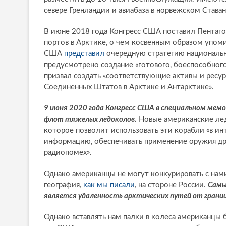
севере Гренландии и авиабаза в норвежском Ставан
В июне 2018 года Конгресс США поставил Пентаго
портов в Арктике, о чем косвенным образом упомин
США
представил
очередную стратегию национальн
предусмотрено создание «готового, боеспособног
призвал создать «соответствующие активы и ресу
Соединенных Штатов в Арктике и Антарктике».
9 июня 2020 года Конгресс США в специальном мем
флот тяжелых ледоколов.
Новые американские л
которое позволит использовать эти корабли «в 
информацию, обеспечивать применение оружия др
радиопомех».
Однако американцы не могут конкурировать с нами
география,
как мы писали
, на стороне России.
Самы
является удаленность арктических путей от грани
Однако вставлять нам палки в колеса американцы