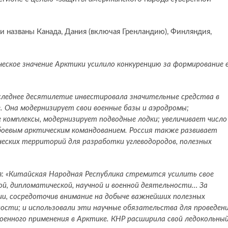
 названы Канада, Дания (включая Гренландию), Финляндия,
еское значение Арктики усилило конкуренцию за формирование 
оследнее десятилетие инвестировала значительные средства в
. Она модернизирует свои военные базы и аэродромы;
 комплексы, модернизирует подводные лодки; увеличивает число
 боевым арктическим командованием. Россия также развивает
еских территорий для разработки углеводородов, полезных
я:
«Китайская Народная Республика стремится усилить свое
ой, дипломатической, научной и военной деятельности… За
ии, сосредоточив внимание на добыче важнейших полезных
ости; и использовали эти научные обязательства для проведен
 военного применения в Арктике. КНР расширила свой ледокольны