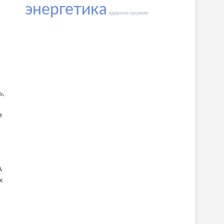
энергетика
ядерное оружие
ь,
и
А
х