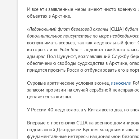
И все эти заявленные меры имеют чисто военную 
объектах в Арктике.
«Ледокольный флот береговой охраны
[США]
будет 
дополнительное присутствие по мере необходимост
воспринимать всерьез, так как ледокольный флот 
которых лишь
Polar Star
– ледокол тяжёлого класса
адмирал Пол Цукунфт, возглавлявший Службу бере
обеспечению свободы судоходства в Арктике, опаса
придется просить Россию отбуксировать его в пор
Суровые арктические условия вконец
износили
Pol
запасом провизии на случай серьёзной неисправнос
цепляется за жизнь».
У России 40 ледоколов, а у Китая всего два, но вп
Впервые о претензиях США на военное доминирова
подписанной Джорджем Бушем-младшим в январе 2
фундаментальные интересы национальной безопасн