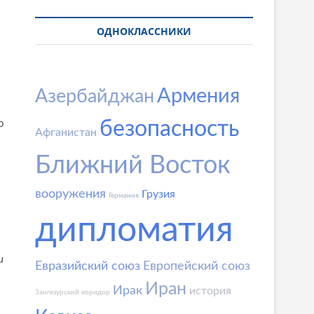
ОДНОКЛАССНИКИ
Армения
Азербайджан
безопасность
о
Афганистан
Ближний Восток
вооружения
Грузия
Германия
дипломатия
и
Евразийский союз
Европейский союз
Иран
Ирак
история
Зангезурский коридор