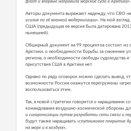
флот и впервые направила морские суда в Арктику»
.
Авторы документа выражают надежду, что СВО
«м
усилия по её военной модернизации»
. На мой взгляд
США (предыдущая ее версия была датирована 2013
нынешней).
Обширный документ на 99 процентов состоит из о
Арктики, о необходимости борьбы за снижение уг
региона, о необходимости свободы судоходства и т
присутствия США в Арктике нет.
Однако по ряду оговорок можно сделать вывод, ч
возможности России окажутся перегружены «агресс
воспользоваться этим.
Так, в новой стратегии говорится о наращивании 
командования воздушно-космической обороны д
и синхронизации путем разработки сети связи и пе
будут также наращивать
«спутниковое покрытие Ар
на море и в воздухе»
.