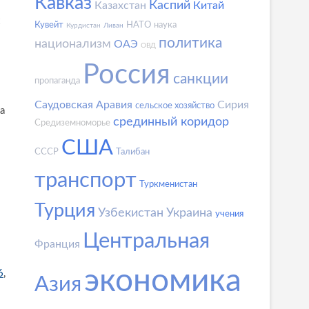
Кавказ
Каспий
Казахстан
Китай
Кувейт
НАТО
наука
Курдистан
Ливан
политика
национализм
ОАЭ
ОВД
Россия
санкции
пропаганда
Саудовская Аравия
Сирия
сельское хозяйство
а
срединный коридор
Средиземноморье
США
СССР
Талибан
транспорт
Туркменистан
Турция
Узбекистан
Украина
учения
Центральная
Франция
экономика
6
,
Азия