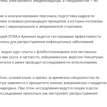
емы электронного эпидемонадзора. 8 специалистов — по
ние и консультирование персонала, подготовка кадров по
рение основных руководящих принципов, в которых изложены
ями с национальными и американской сторонами.
торий DTRA в Армении ведется тестирование эффективности
комых для распространения инфекционных заболеваний.
ым ходом идут опыты с флеботоминовыми или песчаными
при укусе, в частности, лейшманиозом, вирусом Чикунгунья,
нтагон и ранее проводил исследования по использованию
зно, основательно и крепко за армянских специалистов, по
ую заявляется о приоритете именно американских стандартов
ународных. При этом, исследования ведутся скорее в русле
исследование насекомых как инструмент распространения