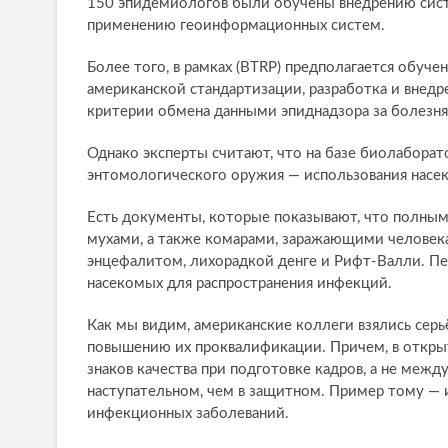
150 эпидемиологов были обучены внедрению сист
применению геоинформационных систем.
Более того, в рамках (BTRP) предполагается обуче
американской стандартизации, разработка и внед
критерии обмена данными эпиднадзора за болезн
Однако эксперты считают, что на базе биолабора
энтомологического оружия — использования насе
Есть документы, которые показывают, что полн
мухами, а также комарами, заражающими человека 
энцефалитом, лихорадкой денге и Рифт-Валли. Пе
насекомых для распространения инфекций.
Как мы видим, американские коллеги взялись серьё
повышению их проквалификации. Причем, в открыт
знаков качества при подготовке кадров, а не межд
наступательном, чем в защитном. Пример тому — 
инфекционных заболеваний.