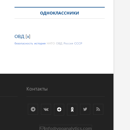
ОДНОКЛАССНИКИ
ОВД
[
x
]
безопасность
история
НАТО
ОВД
Россия
СССР
Контакты
info@vpoanalytics.com