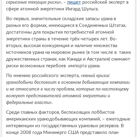
серьезные текущие риски»
, –
пишет
российский эксперт в
сфере атомной энергетики Ингард Шульга.
Во-первых, значительные складские запасы урана в
разных его формах, имеющиеся в Соединенных Штатах,
достаточны для покрытия потребностей атомной
энергетики страны в течение трёх-четырех лет. Во-
вторых, высокая конкуренция и наличие множества
источников урана на мировом рынке (в том числе в таких
дружественных странах, как Канада и Австралия) снимают
риски возможных перебоев импорта урана.
По мнению российского эксперта,
«явный кризис
уранодобычи беспокоит в основном добывающие компании
и не относится к числу проблем, которые по-настоящему
волнуют представителей атомной энергетики и
федеральные власти»
.
Среди главных факторов, беспокоящих лоббистов
американских уранодобывающих компаний, – ежегодные
интервенции из государственных урановых резервов. В
конце 2008 года Минэнерго США представило план