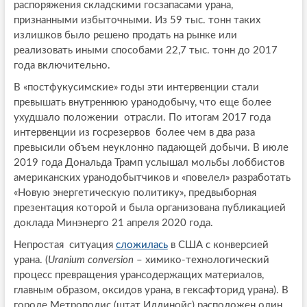
распоряжения складскими госзапасами урана,
признанными избыточными. Из 59 тыс. тонн таких
излишков было решено продать на рынке или
реализовать иными способами 22,7 тыс. тонн до 2017
года включительно.
В «постфукусимские» годы эти интервенции стали
превышать внутреннюю уранодобычу, что еще более
ухудшало положении отрасли. По итогам 2017 года
интервенции из госрезервов более чем в два раза
превысили объем неуклонно падающей добычи. В июле
2019 года Дональда Трамп услышал мольбы лоббистов
американских уранодобытчиков и «повелел» разработать
«Новую энергетическую политику», предвыборная
презентация которой и была организована публикацией
доклада Минэнерго 21 апреля 2020 года.
Непростая ситуация
сложилась
в США с конверсией
урана. (
Uranium conversion
– химико-технологический
процесс превращения урансодержащих материалов,
главным образом, оксидов урана, в гексафторид урана). В
городе Метрополис (штат Иллинойс) расположен один