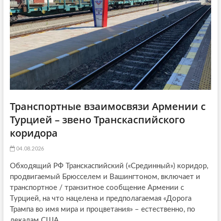
o
n
Транспортные взаимосвязи Армении с
Турцией – звено Транскаспийского
коридора
04.08.2026
Обходящий РФ Транскаспийский («Срединный») коридор,
продвигаемый Брюсселем и Вашингтоном, включает и
транспортное / транзитное сообщение Армении с
Турцией, на что нацелена и предполагаемая «Дорога
Трампа во имя мира и процветания» – естественно, по
лекалам США...