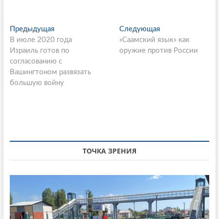
P
Предыдущая
П
Следующая
С
В июле 2020 года
р
«Саамский язык» как
л
o
Израиль готов по
е
оружие против России
е
s
согласованию с
д
д
Вашингтоном развязать
ы
у
t
большую войну
д
ю
n
у
щ
щ
а
a
а
я
v
я
с
i
с
т
т
а
ТОЧКА ЗРЕНИЯ
g
а
т
a
т
ь
ь
я
t
я
:
i
: