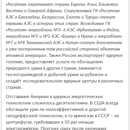
«Росатом» охватывает страны Европы, Азии, Ближнего
Востока и Северной Африки. Сооружаемые ГК «Росатом»
АЭС в Бангладеш, Белоруссии, Египте и Турции станут
первыми АЭС в истории этих стран. Возводимые ГК
«Росатом» энергоблоки №3–6 АЭС «Куданкулам» в Индии,
энергоблоки №2 и №3 АЭС «Бушер» в Иране и энергоблоки
№7 и №8 Тяньваньской АЭС в Китае станут дополнением
к уже построенным там российской стороной объектам
атомной генерации».
Также Россия экспортирует ядерное
топливо, предоставляет услуги по обогащению
природного урана в других странах, занимается
геологоразведкой и добычей урана за рубежом и
создаёт исследовательские ядерные центры в различных
странах.
Отставание Америки в ядерных энергетических
технологиях сложилось десятилетиями. В США всегда
обогащали уран по малоэффективной и дорогой
газодиффузной технологии, в то время как в СССР – на
центрифугах, требовавших в 50 раз меньше
электроэнергии. Поэтому сразу после окончания