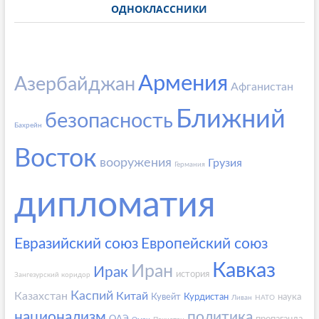
ОДНОКЛАССНИКИ
Армения
Азербайджан
Афганистан
Ближний
безопасность
Бахрейн
Восток
вооружения
Грузия
Германия
дипломатия
Евразийский союз
Европейский союз
Кавказ
Иран
Ирак
история
Зангезурский коридор
Каспий
Казахстан
Китай
Кувейт
Курдистан
наука
Ливан
НАТО
национализм
политика