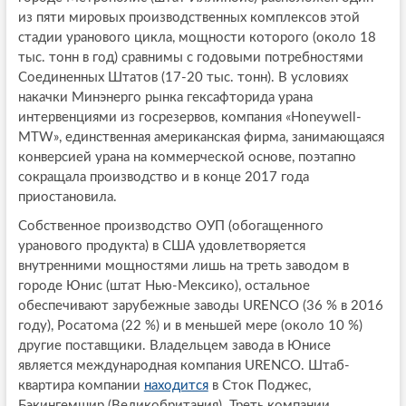
из пяти мировых производственных комплексов этой
стадии уранового цикла, мощности которого (около 18
тыс. тонн в год) сравнимы с годовыми потребностями
Соединенных Штатов (17-20 тыс. тонн). В условиях
накачки Минэнерго рынка гексафторида урана
интервенциями из госрезервов, компания «Honeywell-
MTW», единственная американская фирма, занимающаяся
конверсией урана на коммерческой основе, поэтапно
сокращала производство и в конце 2017 года
приостановила.
Собственное производство ОУП (обогащенного
уранового продукта) в США удовлетворяется
внутренними мощностями лишь на треть заводом в
городе Юнис (штат Нью-Мексико), остальное
обеспечивают зарубежные заводы URENCO (36 % в 2016
году), Росатома (22 %) и в меньшей мере (около 10 %)
другие поставщики. Владельцем завода в Юнисе
является международная компания URENCO. Штаб-
квартира компании
находится
в Сток Поджес,
Бэкингемшир (Великобритания). Треть компании