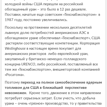
холодной войны США перешли на российский
обогащенный уран – это было в 12 раз дешевле.
Поставки, начатые еще советским «Техснабэкспортом» в
1987 году, постоянно увеличивались.
Поскольку на протяжении нескольких десятилетий
львиную долю потребностей американских АЭС в
обогащенном уране обеспечивал «Техснабэкспорт», США
растеряли соответствующие компетенции. Корпорация
Westinghouse
в настоящее время покупает для
американских реакторов либо европейский уран,
закупаемый у британско-немецко-голландского
концерна
URENCO
, либо российский, поставляемый все
тем же «Техснабэкспортом», внешнеторговой компанией
«Росатома».
Поэтому
переход на полное самообеспечение ядерным
топливом для США в ближайшей перспективе
невозможен
. Кроме того, движение в этом направлении
потребует серьезных затрат. Если учесть, что добыча
урана – очень «грязное» производство, то у правительства