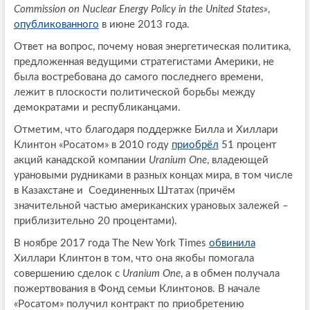
Commission on Nuclear Energy Policy in the United States»
,
опубликованного
в июне 2013 года.
Ответ на вопрос, почему новая энергетическая политика,
предложенная ведущими стратегистами Америки, не
была востребована до самого последнего времени,
лежит в плоскости политической борьбы между
демократами и республиканцами.
Отметим, что благодаря поддержке Билла и Хиллари
Клинтон «Росатом» в 2010 году
при
о
брёл
51 процент
акций канадской компании
Uranium One
, владеющей
урановыми рудниками в разных концах мира, в том числе
в Казахстане и Соединенных Штатах (причём
значительной частью американских урановых залежей –
приблизительно 20 процентами).
В ноябре 2017 года The New York Times
обвинила
Хиллари Клинтон в том, что она якобы помогала
совершению сделок с
Uranium One
, а в обмен получала
пожертвования в Фонд семьи Клинтонов. В начале
«Росатом» получил контракт по приобретению