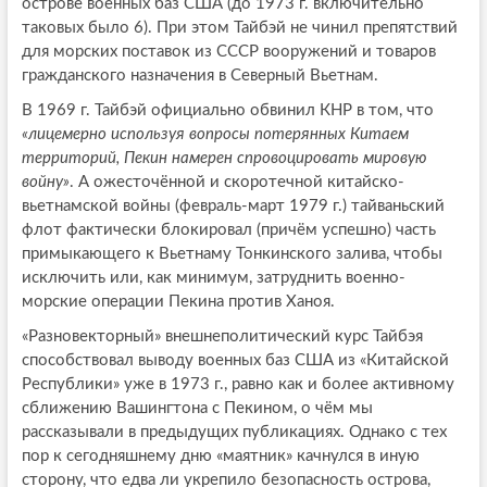
острове военных баз США (до 1973 г. включительно
таковых было 6). При этом Тайбэй не чинил препятствий
для морских поставок из СССР вооружений и товаров
гражданского назначения в Северный Вьетнам.
В 1969 г. Тайбэй официально обвинил КНР в том, что
«лицемерно используя вопросы потерянных Китаем
территорий, Пекин намерен спровоцировать мировую
войну»
. А ожесточённой и скоротечной китайско-
вьетнамской войны (февраль-март 1979 г.) тайваньский
флот фактически блокировал (причём успешно) часть
примыкающего к Вьетнаму Тонкинского залива, чтобы
исключить или, как минимум, затруднить военно-
морские операции Пекина против Ханоя.
«Разновекторный» внешнеполитический курс Тайбэя
способствовал выводу военных баз США из «Китайской
Республики» уже в 1973 г., равно как и более активному
сближению Вашингтона с Пекином, о чём мы
рассказывали в предыдущих публикациях. Однако с тех
пор к сегодняшнему дню «маятник» качнулся в иную
сторону, что едва ли укрепило безопасность острова,