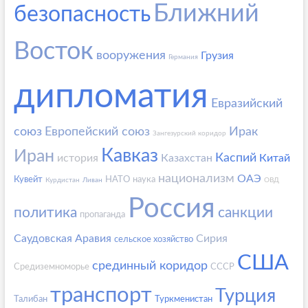
Ближний
безопасность
Восток
вооружения
Грузия
Германия
дипломатия
Евразийский
союз
Европейский союз
Ирак
Зангезурский коридор
Кавказ
Иран
Каспий
история
Казахстан
Китай
национализм
ОАЭ
Кувейт
НАТО
наука
Курдистан
Ливан
ОВД
Россия
политика
санкции
пропаганда
Саудовская Аравия
Сирия
сельское хозяйство
США
срединный коридор
Средиземноморье
СССР
транспорт
Турция
Талибан
Туркменистан