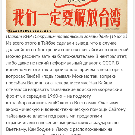
Плакат КНР «Сокрушим тайваньский гоминьдан!» (1962 г.)
Из всего этого в Тайбэе сделали вывод, что в случае
дальнейшего обострения советско-китайских отношений
можно рассчитывать на благожелательный нейтралитет,
либо даже не некий неформальный диалог с СССР. В
конечном итоге так и произошло, причём в некоторых
вопросах Тайбэй «подыгрывал» Москве: так, вопреки
просьбам Вашингтона, генералиссимус Чан Кайши
отказался направить тайваньские войска на «корейский
фронт», а середине 1960-х – на подмогу
коллаборационистам «Южного Вьетнама». Оказывая
экономическую и военно-техническую помощь Сайгону,
тайваньские власти под разными предлогами
ограничивали нанесение американских авиаударов по
Вьетнаму, Камбодже и Лаосу с расположенных на