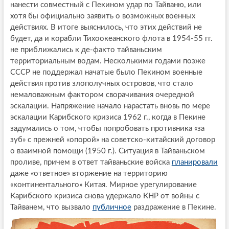
нанести совместный с Пекином удар по Тайваню, или
хотя бы официально заявить о возможных военных
действиях. В итоге выяснилось, что этих действий не
будет, да и корабли Тихоокеанского флота в 1954-55 гг.
не приближались к де-факто тайваньским
территориальным водам. Несколькими годами позже
СССР не поддержал начатые было Пекином военные
действия против злополучных островов, что стало
немаловажным фактором сворачивания очередной
эскалации. Напряжение начало нарастать вновь по мере
эскалации Карибского кризиса 1962 г., когда в Пекине
задумались о том, чтобы попробовать противника «за
зуб» с прежней «опорой» на советско-китайский договор
о взаимной помощи (1950 г.). Ситуация в Тайваньском
проливе, причем в ответ тайваньские войска
планировали
даже «ответное» вторжение на территорию
«континентального» Китая. Мирное урегулирование
Карибского кризиса снова удержало КНР от войны с
Тайванем, что вызвало
публичное
раздражение в Пекине.