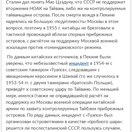
Сталин дал понять Мао Цзэдуну, что СССР не поддержит
вторжения НОАК на Тайвань либо же на контролируемые
тайваньцами острова. После смерти вождя в Пекине
надеялись на большую «податливость» Москвы в этом
вопросе, поэтому в 1955 г. китайцы не брезговали и
тактикой провокаций вблизи спорных прибрежных
островов, с расчётом на поддержку Москвой военной
эскалации против «гоминдановского» режима.
По данным китайских источников, в Пекине были
уверены, что небезызвестный
инцидент
в 1954-м с
советским танкером «Туапсе», следовавшим с
авиационным керосином в Шанхай (то же случилось в
1953-54 гг. с двумя танкерами «братской» Польши),
приведёт к советскому удару по Тайваню. По меньшей
мере, имелся (также не оправдавшийся) расчёт на
поддержку из Москвы военной операции китайской
армии по захвату контролируемых Тайбэем прибрежных
островов. По ряду данных, инцидент с «Туапсе» был
организован островитянами в качестве «пробного шара»:
решится ли послесталинский СССР, пользуясь случаем,