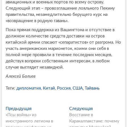
авиационных и военных портов по всему острову.
Следующий этап – провозглашение лояльного Пекину
правительства, незамедлительно берущего курс на
«возвращение в родную гавань».
Пока прямая поддержка из Вашингтона и отсутствие в
должном количестве средств доставки на остров
китайской армии спасают «сепаратистов» от разгрома. Но
участь американских марионеток, коими они себя в
полной мере проявили в течение последних месяцев,
действуя вопреки собственным интересам, в любом
случае выглядит незавидной.
Алексей Балиев
Теги:
дипломатия
,
Китай
,
Россия
,
США
,
Тайвань
P
Предыдущая
П
Следующая
С
«Псы войны» из
р
Восстание в
л
o
иностранного легиона в
е
Каракалпакстане: почему
е