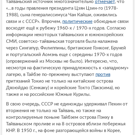
тайваньский источник многозначительно
отмечает
, что
«...в годы правления президента Цзян Цзин-го (1978-
1988), сына генералиссимуса Чан Кайши, оживились
связи и с СССР». Впрочем,
политические
обоюдные связи
восходят ещё к рубежу 1960-х / 1970-х годов. Согласно
информации некоторых тайваньских и южнокорейских
СМИ, советско-тайваньская торговля была налажена
через Сингапур, Филиппины, британские Гонконг, Бруней
и португальский Аомэнь еще с середины 1970-х годов
(опровержений из Москвы не было). Интересно, что,
несмотря на фактическую принадлежность к «западному»
лагерю, в Тайбэе по-прежнему выступают
против
притязаний Токио не только на китайские острова
Дяоюйдао (Сенкаку) и корейские Токто (Такэсима), но
также и на российские Южные Курилы.
В свою очередь, СССР не единожды удерживал Пекин от
вторжения не только на Тайвань, но также на
контролируемые поныне Тайбэем острова Пэнху в
Тайваньском проливе и на 8 островов вблизи побережья
КНР. В 1950 г., на фоне разгорающейся войны в Корее,