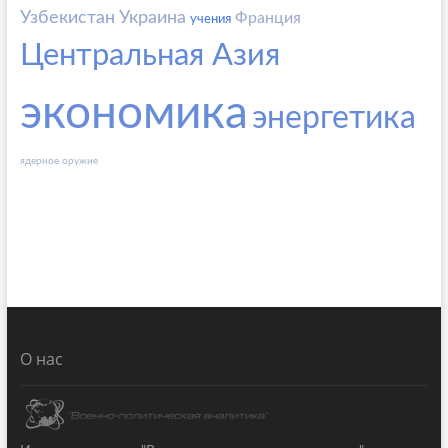
Узбекистан
Украина
Франция
учения
Центральная Азия
экономика
энергетика
ядерное оружие
О нас