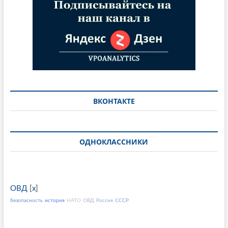
ВКОНТАКТЕ
ОДНОКЛАССНИКИ
ОВД
[
x
]
безопасность
история
НАТО
ОВД
Россия
СССР