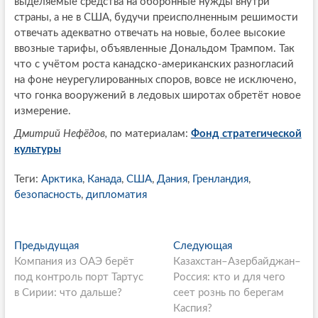
выделяемые средства на оборонные нужды внутри
страны, а не в США, будучи преисполненным решимости
отвечать адекватно отвечать на новые, более высокие
ввозные тарифы, объявленные Дональдом Трампом. Так
что с учётом роста канадско-американских разногласий
на фоне неурегулированных споров, вовсе не исключено,
что гонка вооружений в ледовых широтах обретёт новое
измерение.
Дмитрий Нефёдов,
по материалам:
Фонд стратегической
культуры
Теги:
Арктика
,
Канада
,
США
,
Дания
,
Гренландия
,
безопасность
,
дипломатия
P
Предыдущая
П
Следующая
С
Компания из ОАЭ берёт
р
Казахстан–Азербайджан–
л
o
под контроль порт Тартус
е
Россия: кто и для чего
е
s
в Сирии: что дальше?
д
сеет рознь по берегам
д
ы
Каспия?
у