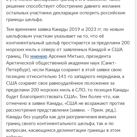
решение способствует обострению давнего желания
остальных участники декларации оспорить российские
границы шельфа.
Тем временем заявка Канады 2019 и 2023 гг. по новым
шельфовым участкам указывает на то, что её
континентальный шельф простирается за пределами 200
морских миль к северу от заявленных Канадой и США
границ. По
мнению
Арсения Митько, президента
Арктической общественной академии наук (Санкт-
Петербург), «если Канада сохранит в этой заявке свою
позицию относительно 141-го западного меридиана, а
США сохранят свое равноудалённое положение за
пределами 200 морских миль в СЛО, то позиция Канады
будет благоприятствовать США». Тем более что, как
отмечено в заявке Канады, «США не возражают против
рассмотрения представления (заявки. – Прим. ред.).
Канады без ущерба как для разграничения внешних
границ своего континентального шельфа, так и по
вопросам, касающимся делимитации границы в этом