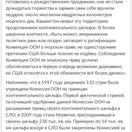
готовились к рождественским праздникам, они не стали
дожидаться торжества и заранее сами себе вручили
подарок: около миллиона квадратных километров
морского дна. Вашингтон назвал эту территорию
продолжением континентального шельфа». В более
широком контексте, «быть может, американские
политики рано или поздно заговорят о ратификации
Конвенции ООН о морском праве, но односторонние
претензии США больше похоже на издёвку. Соблюдение
Конвенции ООН по морскому праву должно
обеспечиваться в первую очередь великими державами,
но США относятся к этой обязанности всё более двояко».
Напомним, что в 1997 году решением 132 стран была
учреждена Комиссия ООН по границам
континентального шельфа. Первой арктической страной,
получившей одобрение данной Комиссии ООН на
расширение границ своего континентального шельфа в
СЛО, в 2009 году стала Норвегия, присоединившая к
своему шельфу 238 тыс. кв. км. Примерно по 14 тыс. кв.
км шельфа вскоре в СЛО были закреплены Комиссией за