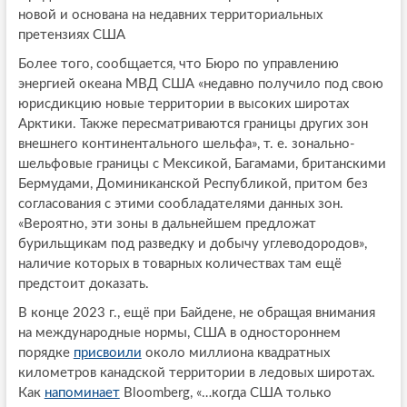
новой и основана на недавних территориальных
претензиях США
Более того, сообщается, что Бюро по управлению
энергией океана МВД США «недавно получило под свою
юрисдикцию новые территории в высоких широтах
Арктики. Также пересматриваются границы других зон
внешнего континентального шельфа», т. е. зонально-
шельфовые границы с Мексикой, Багамами, британскими
Бермудами, Доминиканской Республикой, притом без
согласования с этими сообладателями данных зон.
«Вероятно, эти зоны в дальнейшем предложат
бурильщикам под разведку и добычу углеводородов»,
наличие которых в товарных количествах там ещё
предстоит доказать.
В конце 2023 г., ещё при Байдене, не обращая внимания
на международные нормы, США в одностороннем
порядке
присвоили
около миллиона квадратных
километров канадской территории в ледовых широтах.
Как
напоминает
Bloomberg, «…когда США только