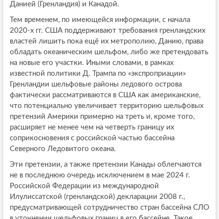
Данией (Гренландия) и Канадой.
Тем временем, по имеющейся информации, с начала
2020-х гг. США поддерживают требования гренландских
властей лишить пока ещё их метрополию, Данию, права
обладать океаническим шельфом, либо же претендовать
на новые его участки. Иными словами, в рамках
известной политики Д. Трампа по «экспроприации»
Гренландии шельфовые районы ледового острова
фактически рассматриваются в США как американские,
что потенциально увеличивает территорию шельфовых
претензий Америки примерно на треть и, кроме того,
расширяет не менее чем на четверть границу их
соприкосновения с российской частью бассейна
Северного Ледовитого океана.
Эти претензии, а также претензии Канады облегчаются
не в последнюю очередь исключением в мае 2024 г.
Российской Федерации из международной
Илулиссатской (гренландской) декларации 2008 г.,
предусматривающей сотрудничество стран бассейна СЛО
в уточнении шельфовых границ в его бассейне. Такое