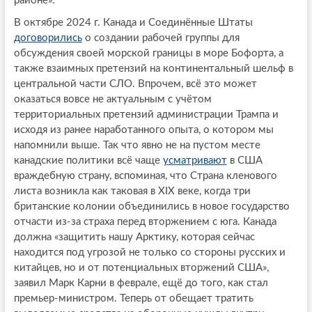
районе».
В октябре 2024 г. Канада и Соединённые Штаты
договорились
о создании рабочей группы для
обсуждения своей морской границы в море Бофорта, а
также взаимных претензий на континентальный шельф в
центральной части СЛО. Впрочем, всё это может
оказаться вовсе не актуальным с учётом
территориальных претензий администрации Трампа и
исходя из ранее наработанного опыта, о котором мы
напомнили выше. Так что явно не на пустом месте
канадские политики всё чаще
усматривают
в США
враждебную страну, вспоминая, что Страна кленового
листа возникла как таковая в XIX веке, когда три
британские колонии объединились в новое государство
отчасти из-за страха перед вторжением с юга. Канада
должна «защитить нашу Арктику, которая сейчас
находится под угрозой не только со стороны русских и
китайцев, но и от потенциальных вторжений США»,
заявил Марк Карни в феврале, ещё до того, как стал
премьер-министром. Теперь от обещает тратить