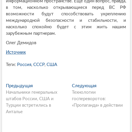
информационном пространстве. Еще один вопрос, правда,
в том, насколько открывающиеся перед ВС РФ
возможности будут способствовать укреплению
международной безопасности и стабильности, и
насколько спокойно будет с этим жить нашим
зарубежным партнерам.
Олег Демидов
Источник
Теги:
Россия
,
СССР
,
США
P
Предыдущая
П
Следующая
С
Начальники генеральных
р
Технологии
л
o
штабов России, США и
е
госпереворотов:
е
s
Турции встретились в
д
«Пропаганда» в действии
д
Анталье
ы
у
t
д
ю
n
у
щ
щ
а