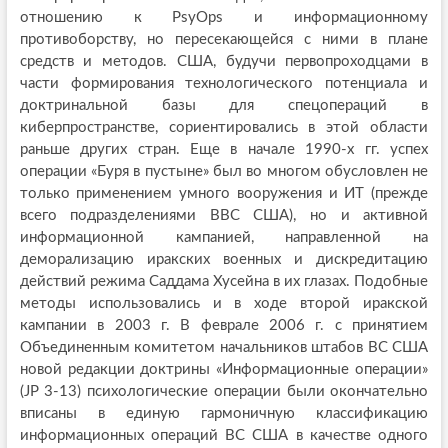
отношению к PsyOps и информационному
противоборству, но пересекающейся с ними в плане
средств и методов. США, будучи первопроходцами в
части формирования технологического потенциала и
доктринальной базы для спецопераций в
киберпространстве, сориентировались в этой области
раньше других стран. Еще в начале 1990-х гг. успех
операции «Буря в пустыне» был во многом обусловлен не
только применением умного вооружения и ИТ (прежде
всего подразделениями ВВС США), но и активной
информационной кампанией, направленной на
деморализацию иракских военных и дискредитацию
действий режима Саддама Хусейна в их глазах. Подобные
методы использовались и в ходе второй иракской
кампании в 2003 г. В феврале 2006 г. с принятием
Объединенным комитетом начальников штабов ВС США
новой редакции доктрины «Информационные операции»
(JP 3-13) психологические операции были окончательно
вписаны в единую гармоничную классификацию
информационных операций ВС США в качестве одного