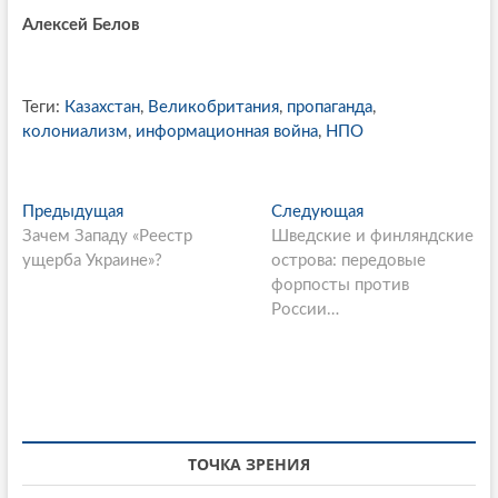
Алексей Белов
Теги:
Казахстан
,
Великобритания
,
пропаганда
,
колониализм
,
информационная война
,
НПО
P
Предыдущая
П
Следующая
С
Зачем Западу «Реестр
р
Шведские и финляндские
л
o
ущерба Украине»?
е
острова: передовые
е
s
д
форпосты против
д
ы
России…
у
t
д
ю
n
у
щ
щ
а
a
а
я
v
я
с
i
с
т
ТОЧКА ЗРЕНИЯ
т
а