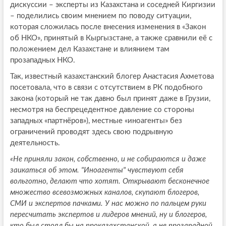
дискуссии – эксперты из Казахстана и соседней Киргизии
– поделились своим мнением по поводу ситуации,
которая сложилась после внесения изменения в «Закон
об НКО», принятый в Кыргызстане, а также сравнили её с
положением дел Казахстане и влиянием там
прозападных НКО.
Так, известный казахстанский блогер Анастасия Ахметова
посетовала, что в связи с отсутствием в РК подобного
закона (который не так давно был принят даже в Грузии,
несмотря на беспрецедентное давление со стороны
западных «партнёров»), местные «иноагенты» без
ограничений проводят здесь свою подрывную
деятельность.
«Не приняли закон, собственно, и не собираются и даже
заикаться об этом. "Иноагенты" чувствуют себя
вольготно, делают что хотят. Открывают бесконечное
множество всевозможных каналов, скупают блогеров,
СМИ и экспертов пачками. У нас можно по пальцем руки
пересчитать экспертов и лидеров мнений, ну и блогеров,
кто был стоял бы на проказахстанской, а не прозападной