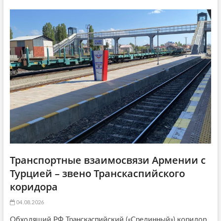
g
а
т
a
т
ь
ь
я
t
я
:
i
:
o
n
Транспортные взаимосвязи Армении с
Турцией – звено Транскаспийского
коридора
04.08.2026
Обходящий РФ Транскаспийский («Срединный») коридор,