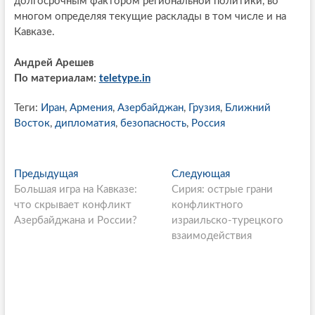
долгосрочным фактором региональной политики, во
многом определяя текущие расклады в том числе и на
Кавказе.
Андрей Арешев
По материалам:
teletype.in
Теги:
Иран
,
Армения
,
Азербайджан
,
Грузия
,
Ближний
Восток
,
дипломатия
,
безопасность
,
Россия
P
Предыдущая
П
Следующая
С
Большая игра на Кавказе:
р
Сирия: острые грани
л
o
что скрывает конфликт
е
конфликтного
е
s
Азербайджана и России?
д
израильско-турецкого
д
ы
взаимодействия
у
t
д
ю
n
у
щ
щ
а
a
а
я
v
я
с