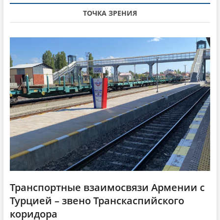
i
с
т
ТОЧКА ЗРЕНИЯ
т
а
g
а
т
a
т
ь
ь
я
t
я
:
i
:
o
n
Транспортные взаимосвязи Армении с
Турцией – звено Транскаспийского
коридора