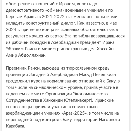
обострение отношений с Ираном, вплоть до
демонстративного «обмена» военными учениями по
берегам Аракса в 2021-2022 гг. сменилось попытками
наладить конструктивный диалог. Как известно, в мае
2024 г. при не до конца выясненных обстоятельствах в
результате крушения вертолёта погибли возвращавшиеся
из рабочей поездки в Азербайджан президент Ирана
Эбрахим Раиси и министр иностранных дел Хоссейн
Амир Абдоллахиан.
Преемник Раиси, выходец из тюркоязычной среды
провинции Западный Азербайджан Масуд Пезешкиан
продолжил курс на нормализацию отношений с Баку, в
том числе на символическом уровне, приняв участие в
недавнем саммите Организации Экономического
Сотрудничества в Ханкенди (Степанакерт). Иранские
спецназовцы приняли участие в совместных с
азербайджанцами учениях «Араз-2025», в том числе на
перешедшей под контроль Баку территории Нагорного
Карабаха.