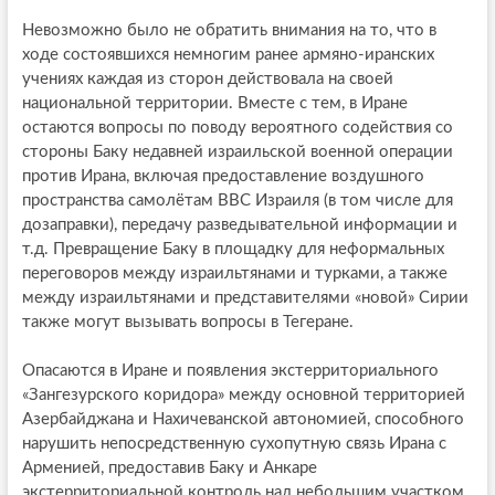
Невозможно было не обратить внимания на то, что в
ходе состоявшихся немногим ранее армяно-иранских
учениях каждая из сторон действовала на своей
национальной территории. Вместе с тем, в Иране
остаются вопросы по поводу вероятного содействия со
стороны Баку недавней израильской военной операции
против Ирана, включая предоставление воздушного
пространства самолётам ВВС Израиля (в том числе для
дозаправки), передачу разведывательной информации и
т.д. Превращение Баку в площадку для неформальных
переговоров между израильтянами и турками, а также
между израильтянами и представителями «новой» Сирии
также могут вызывать вопросы в Тегеране.
Опасаются в Иране и появления экстерриториального
«Зангезурского коридора» между основной территорией
Азербайджана и Нахичеванской автономией, способного
нарушить непосредственную сухопутную связь Ирана с
Арменией, предоставив Баку и Анкаре
экстерриториальной контроль над небольшим участком