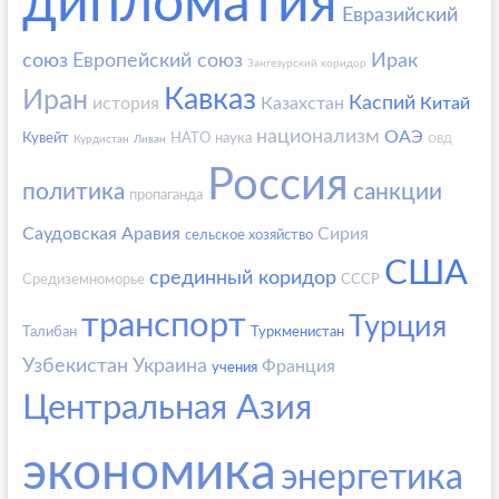
дипломатия
Евразийский
союз
Европейский союз
Ирак
Зангезурский коридор
Кавказ
Иран
Каспий
история
Казахстан
Китай
национализм
ОАЭ
Кувейт
НАТО
наука
Курдистан
Ливан
ОВД
Россия
политика
санкции
пропаганда
Саудовская Аравия
Сирия
сельское хозяйство
США
срединный коридор
Средиземноморье
СССР
транспорт
Турция
Талибан
Туркменистан
Узбекистан
Украина
Франция
учения
Центральная Азия
экономика
энергетика