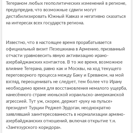
Тегераном любых геополитических изменений в регионе,
предупредив, что возможные сдвиги могут
дестабилизировать Южный Кавказ и негативно сказаться
на интересах всех государств региона.
Известно, что в настоящее время прорабатывается
официальный визит Пезешкиана в Армению, призванный
отчасти уравновесить явную активизацию ирано-
азербайджанских контактов. В то же время, возможное
влияние Тегерана, равно как и Москвы, на ход текущего
переговорного процесса между Баку и Ереваном, на мой
взгляд, переоценивать не следует, тем более что Ирану
необходимо время для восстановления немалого ущерба,
нанесённого стране июньской израильско-американской
агрессией. Тут уж, скорее, держит «руку на пульсе»
президент Турции Реджеп Эрдоган, неоднократно
заявлявший заинтересованность в нормализации армяно-
азербайджанских отношений, включая открытие т.н.
«Зангезурского коридора».