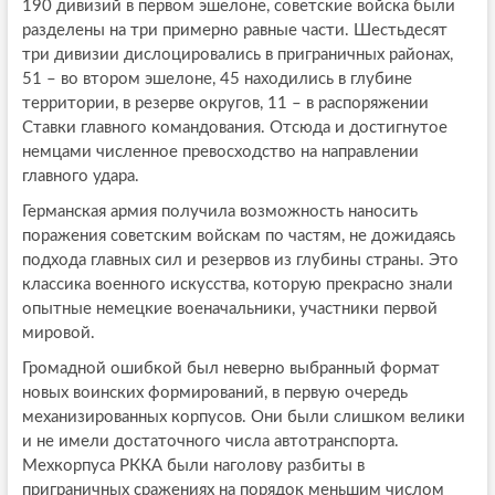
190 дивизий в первом эшелоне, советские войска были
разделены на три примерно равные части. Шестьдесят
три дивизии дислоцировались в приграничных районах,
51 – во втором эшелоне, 45 находились в глубине
территории, в резерве округов, 11 – в распоряжении
Ставки главного командования. Отсюда и достигнутое
немцами численное превосходство на направлении
главного удара.
Германская армия получила возможность наносить
поражения советским войскам по частям, не дожидаясь
подхода главных сил и резервов из глубины страны. Это
классика военного искусства, которую прекрасно знали
опытные немецкие военачальники, участники первой
мировой.
Громадной ошибкой был неверно выбранный формат
новых воинских формирований, в первую очередь
механизированных корпусов. Они были слишком велики
и не имели достаточного числа автотранспорта.
Мехкорпуса РККА были наголову разбиты в
приграничных сражениях на порядок меньшим числом