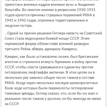
грамотных военных кадров военные вузы и Академия
Генштаба. Во многом именно в репрессиях 1930-1931
годов кроются причины страшных поражений РККА в
1941 и 1942 годах, огромных территориальных и
людских потерь.
…Одной из причин решения Гитлера напасть на Советский
Союз стала недооценка боевой мощи СССР. Этим
германский фюрер обязан главе военной разведки
третьего Рейха, абвера, адмиралу Канарису.
Канарис, как было установлено позже, был британским
агентом и стремился втянуть Германию в войну против
СССР, чтобы спасти сражавшихся в одиночку против
гитлеровских люфтваффе англичан. В этих целях он в
несколько раз занизил общее число танков в составе
РККА. Когда через несколько месяцев кровопролитных
боев, ходе которых были перемолоты гитлеровские
танковые армады, Гитлер сказал, что, если бы он знал о
реальном числе танков у русских, он бы никогда не напал
на СССР.