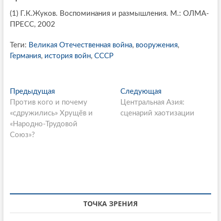
(1) Г.К.Жуков. Воспоминания и размышления. М.: ОЛМА-
ПРЕСС, 2002
Теги:
Великая Отечественная война
,
вооружения
,
Германия
,
история войн
,
СССР
P
Предыдущая
П
Следующая
С
Против кого и почему
р
Центральная Азия:
л
o
«сдружились» Хрущёв и
е
сценарий хаотизации
е
s
«Народно-Трудовой
д
д
Союз»?
ы
у
t
д
ю
n
у
щ
щ
а
a
а
я
v
я
с
i
с
т
ТОЧКА ЗРЕНИЯ
т
а
g