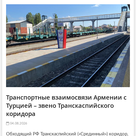
а
т
a
т
ь
ь
я
t
я
:
i
:
o
n
Транспортные взаимосвязи Армении с
Турцией – звено Транскаспийского
коридора
04.08.2026
Обходящий РФ Транскаспийский («Срединный») коридор,