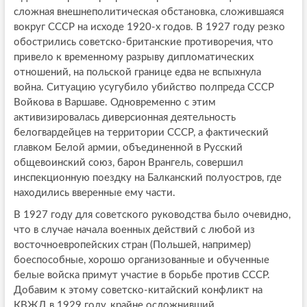
сложная внешнеполитическая обстановка, сложившаяся
вокруг СССР на исходе 1920-х годов. В 1927 году резко
обострились советско-британские противоречия, что
привело к временному разрыву дипломатических
отношений, на польской границе едва не вспыхнула
война. Ситуацию усугубило убийство полпреда СССР
Войкова в Варшаве. Одновременно с этим
активизировалась диверсионная деятельность
белогвардейцев на территории СССР, а фактический
главком Белой армии, объединенной в Русский
общевоинский союз, барон Врангель, совершил
инспекционную поездку на Балканский полуостров, где
находились вверенные ему части.
В 1927 году для советского руководства было очевидно,
что в случае начала военных действий с любой из
восточноевропейских стран (Польшей, например)
боеспособные, хорошо организованные и обученные
белые войска примут участие в борьбе против СССР.
Добавим к этому советско-китайский конфликт на
КВЖД в 1929 году, крайне осложнивший