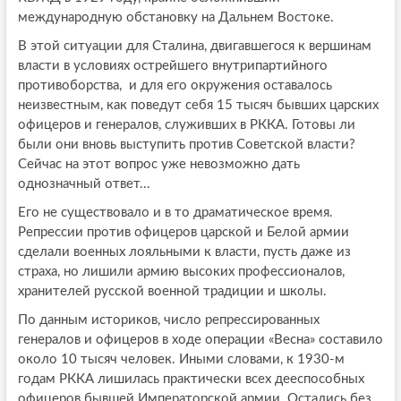
международную обстановку на Дальнем Востоке.
В этой ситуации для Сталина, двигавшегося к вершинам
власти в условиях острейшего внутрипартийного
противоборства, и для его окружения оставалось
неизвестным, как поведут себя 15 тысяч бывших царских
офицеров и генералов, служивших в РККА. Готовы ли
были они вновь выступить против Советской власти?
Сейчас на этот вопрос уже невозможно дать
однозначный ответ...
Его не существовало и в то драматическое время.
Репрессии против офицеров царской и Белой армии
сделали военных лояльными к власти, пусть даже из
страха, но лишили армию высоких профессионалов,
хранителей русской военной традиции и школы.
По данным историков, число репрессированных
генералов и офицеров в ходе операции «Весна» составило
около 10 тысяч человек. Иными словами, к 1930-м
годам РККА лишилась практически всех дееспособных
офицеров бывшей Императорской армии. Остались без