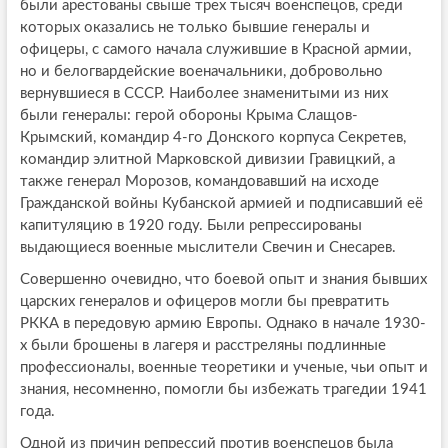
были арестованы свыше трех тысяч военспецов, среди
которых оказались не только бывшие генералы и
офицеры, с самого начала служившие в Красной армии,
но и белогвардейские военачальники, добровольно
вернувшиеся в СССР. Наиболее знаменитыми из них
были генералы: герой обороны Крыма Слащов-
Крымский, командир 4-го Донского корпуса Секретев,
командир элитной Марковской дивизии Гравицкий, а
также генерал Морозов, командовавший на исходе
Гражданской войны Кубанской армией и подписавший её
капитуляцию в 1920 году. Были репрессированы
выдающиеся военные мыслители Свечин и Снесарев.
Совершенно очевидно, что боевой опыт и знания бывших
царских генералов и офицеров могли бы превратить
РККА в передовую армию Европы. Однако в начале 1930-
х были брошены в лагеря и расстреляны подлинные
профессионалы, военные теоретики и ученые, чьи опыт и
знания, несомненно, помогли бы избежать трагедии 1941
года.
Одной из причин репрессий против военспецов была