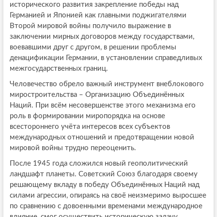
исторического развития закрепление победы над
Германией и Японией как главными поджигателями
Второй мировой войны получило выражение в
заключении мирных договоров между государствами,
воевавшими друг с другом, в решении проблемы
денацификации Германии, в установлении справедливых
межгосударственных границ.
Человечество обрело важный инструмент внеблокового
миростроительства – Организацию Объединённых
Наций. При всём несовершенстве этого механизма его
роль в формировании миропорядка на основе
всестороннего учёта интересов всех субъектов
международных отношений и предотвращении новой
мировой войны трудно переоценить.
После 1945 года сложился новый геополитический
ландшафт планеты. Советский Союз благодаря своему
решающему вкладу в победу Объединённых Наций над
силами агрессии, опираясь на своё неизмеримо выросшее
по сравнению с довоенными временами международное
влияние, смог осуществить историческую задачу