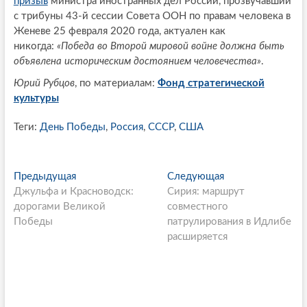
призыв
министра иностранных дел России, прозвучавший
с трибуны 43-й сессии Совета ООН по правам человека в
Женеве 25 февраля 2020 года, актуален как
никогда:
«Победа во Второй мировой войне должна быть
объявлена историческим достоянием человечества»
.
Юрий Рубцов
, по материалам:
Фонд стратегической
культуры
Теги:
День Победы
,
Россия
,
СССР
,
США
P
Предыдущая
П
Следующая
С
Джульфа и Красноводск:
р
Сирия: маршрут
л
o
дорогами Великой
е
совместного
е
s
Победы
д
патрулирования в Идлибе
д
ы
расширяется
у
t
д
ю
n
у
щ
щ
а
a
а
я