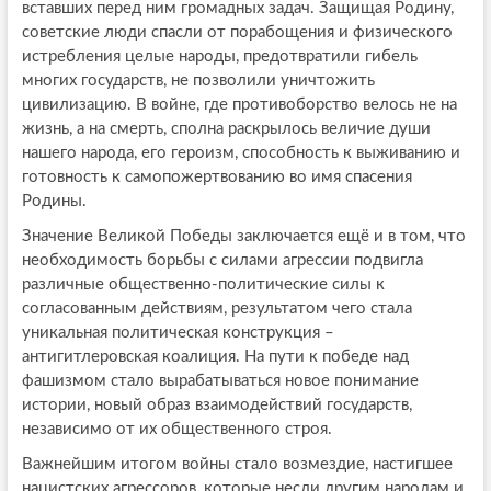
вставших перед ним громадных задач. Защищая Родину,
советские люди спасли от порабощения и физического
истребления целые народы, предотвратили гибель
многих государств, не позволили уничтожить
цивилизацию. В войне, где противоборство велось не на
жизнь, а на смерть, сполна раскрылось величие души
нашего народа, его героизм, способность к выживанию и
готовность к самопожертвованию во имя спасения
Родины.
Значение Великой Победы заключается ещё и в том, что
необходимость борьбы с силами агрессии подвигла
различные общественно-политические силы к
согласованным действиям, результатом чего стала
уникальная политическая конструкция –
антигитлеровская коалиция. На пути к победе над
фашизмом стало вырабатываться новое понимание
истории, новый образ взаимодействий государств,
независимо от их общественного строя.
Важнейшим итогом войны стало возмездие, настигшее
нацистских агрессоров, которые несли другим народам и