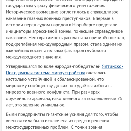
государствам угрозу физического уничтожения.
Историческое возмездие воплотилось в справедливое
наказание главных военных преступников. Впервые в
истории перед судом народов в Нюрнберге предстали
инициаторы агрессивной войны, понесшие справедливое
наказание. Неотвратимость расплаты за причинённое зло,
подкреплённая международным правом, стала одним из
важнейших воспитательных факторов глубокого
международного значения.
Утвердившаяся по воле народов-победителей
Ялтинско-
Потсдамская система мироустройства
оказалась
настолько устойчивой и сбалансированной, что
мировому сообществу до сих пор удаётся избегать
мирового военного конфликта. При размерах
оружейного арсенала, накопленного за послевоенные 75
лет, это явление уникальное.
Были предприняты гигантские усилия для того, чтобы
военная сила была исключена из средств решения
межгосударственных проблем. С точки зрения