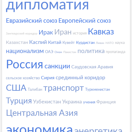
дипломатия
Евразийский союз
Европейский союз
Кавказ
Иран
Ирак
история
Зангезурский коридор
Каспий
Казахстан
Китай
Кувейт
Курдистан
наука
Ливан
НАТО
национализм
политика
ОАЭ
пропаганда
Оман
Пакистан
Россия
санкции
Саудовская Аравия
срединный коридор
Сирия
сельское хозяйство
США
транспорт
Талибан
Туркменистан
Турция
Узбекистан
Украина
Франция
учения
Центральная Азия
экономика
энергетика