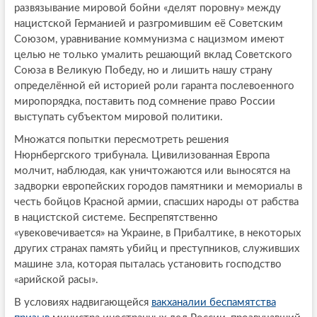
развязывание мировой бойни «делят поровну» между
нацистской Германией и разгромившим её Советским
Союзом, уравнивание коммунизма с нацизмом имеют
целью не только умалить решающий вклад Советского
Союза в Великую Победу, но и лишить нашу страну
определённой ей историей роли гаранта послевоенного
миропорядка, поставить под сомнение право России
выступать субъектом мировой политики.
Множатся попытки пересмотреть решения
Нюрнбергского трибунала. Цивилизованная Европа
молчит, наблюдая, как уничтожаются или выносятся на
задворки европейских городов памятники и мемориалы в
честь бойцов Красной армии, спасших народы от рабства
в нацистской системе. Беспрепятственно
«увековечивается» на Украине, в Прибалтике, в некоторых
других странах память убийц и преступников, служивших
машине зла, которая пыталась установить господство
«арийской расы».
В условиях надвигающейся
вакханалии беспамятства