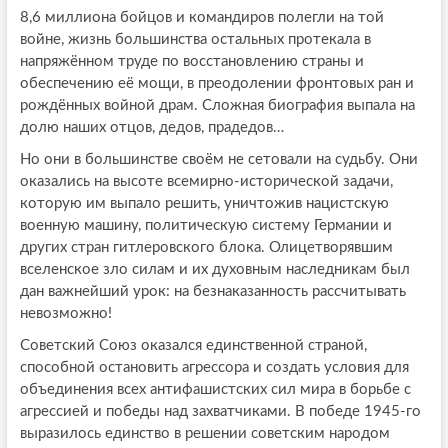
8,6 миллиона бойцов и командиров полегли на той
войне, жизнь большинства остальных протекала в
напряжённом труде по восстановлению страны и
обеспечению её мощи, в преодолении фронтовых ран и
рождённых войной драм. Сложная биография выпала на
долю наших отцов, дедов, прадедов…
Но они в большинстве своём не сетовали на судьбу. Они
оказались на высоте всемирно-исторической задачи,
которую им выпало решить, уничтожив нацистскую
военную машину, политическую систему Германии и
других стран гитлеровского блока. Олицетворявшим
вселенское зло силам и их духовным наследникам был
дан важнейший урок: на безнаказанность рассчитывать
невозможно!
Советский Союз оказался единственной страной,
способной остановить агрессора и создать условия для
объединения всех антифашистских сил мира в борьбе с
агрессией и победы над захватчиками. В победе 1945-го
выразилось единство в решении советским народом