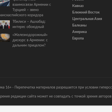
а
взаимосвязи Армении с
Кавказ
т
Турцией – звено
ь
Ближний Восток
ранскаспийского коридора
я
Центральная Азия
Тбилиси – Ашхабад:
:
Балканы
интерес обоюдный
Америка
«Железнодорожный»
Европа
дискурс в Армении: с
дальним прицелом?
ика 16+ · Перепечатка материалов разрешается при условии гиперс
зрения редакции сайта может не совпадать с точкой зрения авторов