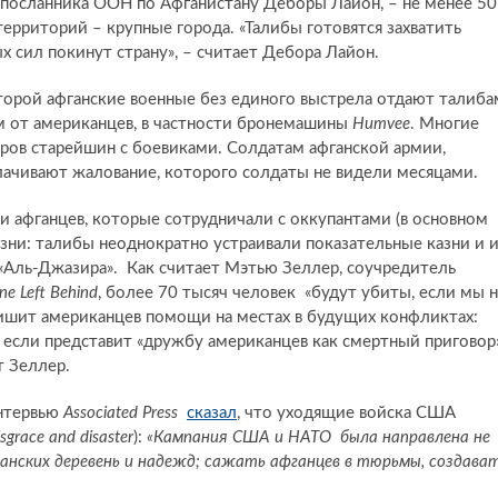
ецпосланника ООН по Афганистану Деборы Лайон, – не менее 50
территорий – крупные города. «Талибы готовятся захватить
х сил покинут страну», – считает Дебора Лайон.
торой афганские военные без единого выстрела отдают талиба
м от американцев, в частности бронемашины
Humvee
. Многие
оров старейшин с боевиками. Солдатам афганской армии,
ачивают жалование, которого солдаты не видели месяцами.
чи афганцев, которые сотрудничали с оккупантами (в основном
изни: талибы неоднократно устраивали показательные казни и 
«Аль-Джазира». Как считает Мэтью Зеллер, соучредитель
e Left Behind
, более 70 тысяч человек «будут убиты, если мы 
лишит американцев помощи на местах в будущих конфликтах:
если представит «дружбу американцев как смертный приговор
т Зеллер.
интервью
Associated Press
сказал
, что уходящие войска США
isgrace and disaster
):
«Кампания США и НАТО была направлена не ​​
анских деревень и надежд; сажать афганцев в тюрьмы, создава