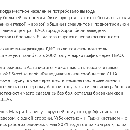
 когда местное население потребовало вывода
ну большей автономии. Активную роль в этих событиях сыграли
зданной главой мировой общины исмаилитов и подконтрольной
тивного центра ГБАО, города Хорог, были выведены
тестов и боевикам была гарантирована неприкосновенность.
нская военная разведка ДИС взяли под свой контроль
штурмуют талибы, а в 2002 году – наркотрафик через ГБАО.
го режима в Афганистане, может настать через считаные
e
Wall
Street
Journal
: «Разведывательное сообщество США
может рухнуть уже через шесть месяцев после завершения
неслись по северному Афганистану, захватив десятки районов 
пасности часто сдавались без боя, оставляя боевикам свои
 США».
ую к Мазари-Шарифу – крупнейшему городу Афганистана
евером, с одной стороны, Узбекистаном и Таджикистаном – с
к район за районом: с мая 2021 года под их контроль, по их