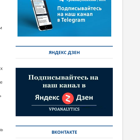
м
ЯНДЕКС ДЗЕН
их
не
»
ть
ВКОНТАКТЕ