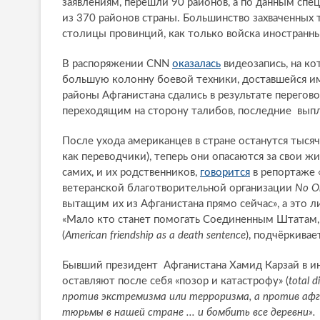
заявлениям, перешли 90 районов, а по данным сп
из 370 районов страны. Большинство захваченных 
столицы провинций, как только войска иностранны
В распоряжении CNN
оказалась
видеозапись, на ко
большую колонну боевой техники, доставшейся и
районы Афганистана сдались в результате перегов
переходящим на сторону талибов, последние выпл
После ухода американцев в стране останутся тыся
как переводчики), теперь они опасаются за свои ж
самих, и их родственников,
говорится
в репортаже 
ветеранской благотворительной организации
No On
вытащим их из Афганистана прямо сейчас», а это 
«Мало кто станет помогать Соединенным Штатам, 
(
American friendship as a death sentence
), подчёркивае
Бывший президент Афганистана Хамид Карзай в 
оставляют после себя «позор и катастрофу» (
total d
против экстремизма или терроризма, а против афг
тюрьмы в нашей стране ... и бомбить все деревни».