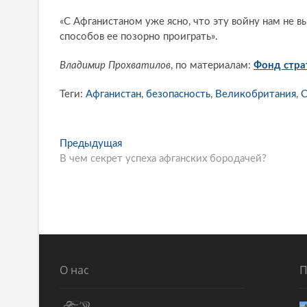
«С Афганистаном уже ясно, что эту войну нам не в
способов ее позорно проиграть».
Владимир Прохватилов
, по материалам:
Фонд стра
Теги:
Афганистан
,
безопасность
,
Великобритания
,
P
Предыдущая
П
В чем секрет успеха афганских бородачей?
р
o
е
s
д
ы
t
д
n
у
щ
a
а
О нас
П
v
я
i
с