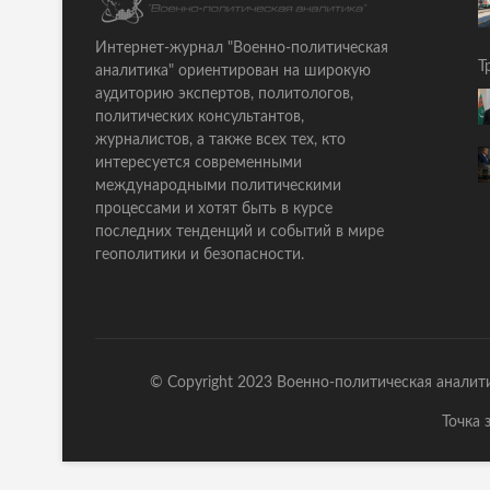
т
g
а
a
Интернет-журнал "Военно-политическая
т
Т
аналитика" ориентирован на широкую
ь
t
аудиторию экспертов, политологов,
я
политических консультантов,
i
:
журналистов, а также всех тех, кто
o
интересуется современными
международными политическими
n
процессами и хотят быть в курсе
последних тенденций и событий в мире
геополитики и безопасности.
© Copyright 2023 Военно-политическая аналит
Точка 