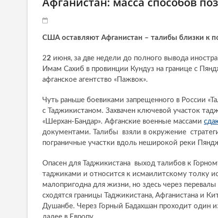
Афганистан: масса способов по
США оставляют Афганистан – талибы близки к п
2
2
июня, за две недели до полного вывода иностра
Имам Сахиб в провинции Кундуз на границе с Пян
афганское агентство «Пажвок».
Чуть раньше боевиками запрещенного в России «Та
с Таджикистаном. Захвачен ключевой участок тад
«Шерхан-Бандар». Афганские военные массами
сда
документами. Талибы взяли в окружение стратег
пограничные участки вдоль неширокой реки Пянд
Опасен для Таджикистана выход талибов к Горному
таджиками и относится к исмаилитскому толку ис
малопригодна для жизни, но здесь через перевалы 
сходятся границы Таджикистана, Афганистана и Ки
Душанбе. Через Горный Бадахшан проходит один и
далее в Европу.