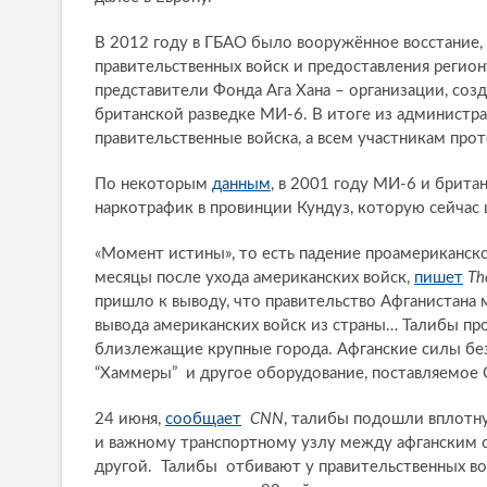
В 2012 году в ГБАО было вооружённое восстание,
правительственных войск и предоставления регио
представители Фонда Ага Хана – организации, со
британской разведке МИ-6. В итоге из администра
правительственные войска, а всем участникам про
По некоторым
данным
, в 2001 году МИ-6 и брита
наркотрафик в провинции Кундуз, которую сейчас 
«Момент истины», то есть падение проамериканско
месяцы после ухода американских войск,
пишет
Th
пришло к выводу, что правительство Афганистана 
вывода американских войск из страны… Талибы про
близлежащие крупные города. Афганские силы безо
“Хаммеры” и другое оборудование, поставляемое
24 июня,
сообщает
CNN
, талибы подошли вплотн
и важному транспортному узлу между афганским с
другой. Талибы отбивают у правительственных войс