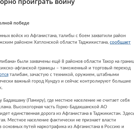
зорно проиграть войну
олной победе
нных войск из Афганистана, талибы с боем захватили район
джским районом Хатлонской области Таджикистана,
сообщает
либана» были захвачены ещё 8 районов области Тахор на грани
жикско-афганской границы – таможенный и торговый переход
ются
талибам, зачастую с техникой, оружием, штабными
ически важный город Кундуз и сейчас контролируют большие
ж.
 Бадахшану (Памиру), где местное население не считает себя
лама. Высокогорная часть Горно-Бадахшанской АО
идет единственная дорога из Афганистана в Таджикистан. Здес
тая. Местное население фактически не признает власти
з основных путей наркотрафика из Афганистана в Россию и