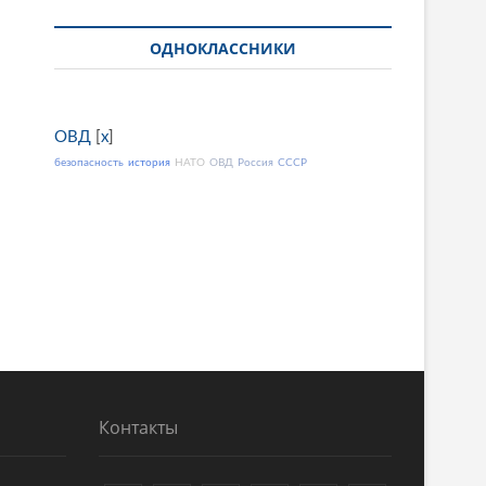
ОДНОКЛАССНИКИ
ОВД
[
x
]
безопасность
история
НАТО
ОВД
Россия
СССР
Контакты