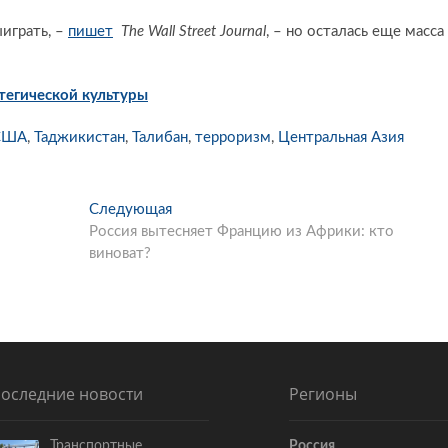
ыиграть, –
пишет
The Wall Street Journal
, – но осталась еще масса
тегической культуры
США
,
Таджикистан
,
Талибан
,
терроризм
,
Центральная Азия
Следующая
С
Россия вытесняет Францию из Африки: кто
л
виноват?
е
д
у
ю
щ
а
я
оследние новости
Регионы
с
т
Транспортные
Россия