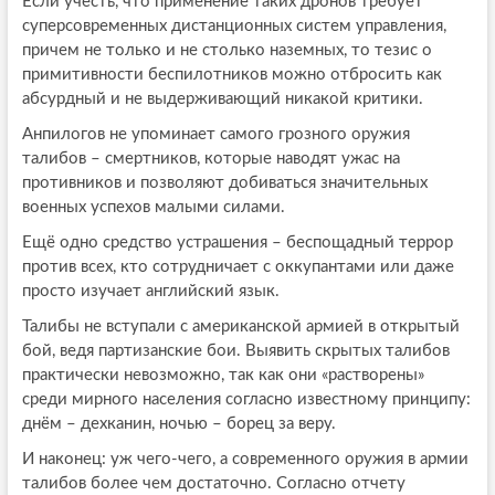
Если учесть, что применение таких дронов требует
суперсовременных дистанционных систем управления,
причем не только и не столько наземных, то тезис о
примитивности беспилотников можно отбросить как
абсурдный и не выдерживающий никакой критики.
Анпилогов не упоминает самого грозного оружия
талибов – смертников, которые наводят ужас на
противников и позволяют добиваться значительных
военных успехов малыми силами.
Ещё одно средство устрашения – беспощадный террор
против всех, кто сотрудничает с оккупантами или даже
просто изучает английский язык.
Талибы не вступали с американской армией в открытый
бой, ведя партизанские бои. Выявить скрытых талибов
практически невозможно, так как они «растворены»
среди мирного населения согласно известному принципу:
днём – дехканин, ночью – борец за веру.
И наконец: уж чего-чего, а современного оружия в армии
талибов более чем достаточно. Согласно отчету