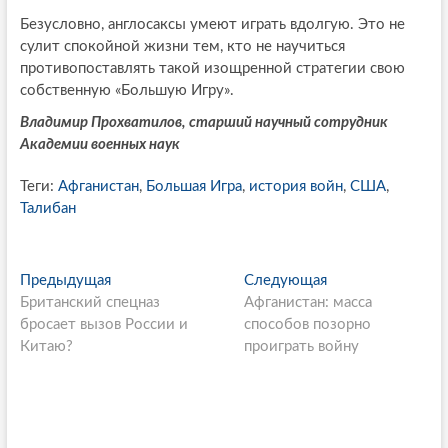
Безусловно, англосаксы умеют играть вдолгую. Это не
сулит спокойной жизни тем, кто не научиться
противопоставлять такой изощренной стратегии свою
собственную «Большую Игру».
Владимир Прохватилов, старший научный сотрудник
Академии военных наук
Теги:
Афганистан
,
Большая Игра
,
история войн
,
США
,
Талибан
P
Предыдущая
П
Следующая
С
Британский спецназ
р
Афганистан: масса
л
o
бросает вызов России и
е
способов позорно
е
s
Китаю?
д
проиграть войну
д
ы
у
t
д
ю
n
у
щ
щ
а
a