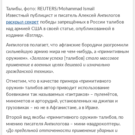
Талибы, фото: REUTERS/Mohammad Ismail
Известный публицист и писатель Алексей Анпилогов
раскрыл секрет
победы запрещённых в России талибов
над армией США в своей статье, опубликованной в
издании «Взгляд».
Анпилогов полагает, что афганские бородачи разгромили
сильнейшую армию мира не чем-нибудь, а «примитивным
оружием».
«Залогом успеха
[талибов]
стало массовое
применение в военных целях дешевой и изначально
гражданской техники».
Отметим, что в качестве примера «примитивного
оружия» талибов автор приводит использование
боевиками так называемых «гантраков» – пулемётов,
минометов и арторудий, установленных на джипах и
грузовиках – но не в Афганистане, а в Ираке.
Второй вид якобы «примитивного оружия» талибов, по
мнению писателя Анпилогова – мини-квадрокоптеры.
«До предельной отточенности применение ударных и