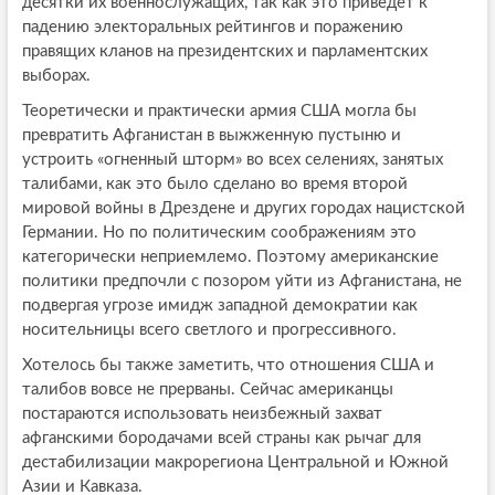
десятки их военнослужащих, так как это приведёт к
падению электоральных рейтингов и поражению
правящих кланов на президентских и парламентских
выборах.
Теоретически и практически армия США могла бы
превратить Афганистан в выжженную пустыню и
устроить «огненный шторм» во всех селениях, занятых
талибами, как это было сделано во время второй
мировой войны в Дрездене и других городах нацистской
Германии. Но по политическим соображениям это
категорически неприемлемо. Поэтому американские
политики предпочли с позором уйти из Афганистана, не
подвергая угрозе имидж западной демократии как
носительницы всего светлого и прогрессивного.
Хотелось бы также заметить, что отношения США и
талибов вовсе не прерваны. Сейчас американцы
постараются использовать неизбежный захват
афганскими бородачами всей страны как рычаг для
дестабилизации макрорегиона Центральной и Южной
Азии и Кавказа.