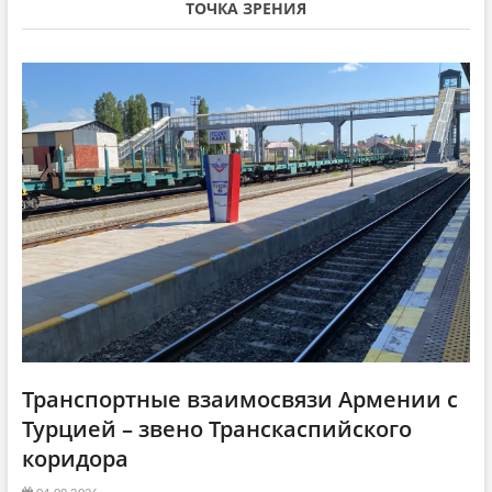
i
с
т
ТОЧКА ЗРЕНИЯ
т
а
g
а
т
a
т
ь
ь
я
t
я
:
i
:
o
n
Транспортные взаимосвязи Армении с
Турцией – звено Транскаспийского
коридора