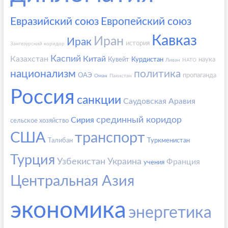
Евразийский союз
Европейский союз
Кавказ
Иран
Ирак
история
Зангезурский коридор
Каспий
Казахстан
Китай
Кувейт
Курдистан
наука
Ливан
НАТО
национализм
политика
ОАЭ
пропаганда
Оман
Пакистан
Россия
санкции
Саудовская Аравия
срединный коридор
Сирия
сельское хозяйство
США
транспорт
Талибан
Туркменистан
Турция
Узбекистан
Украина
Франция
учения
Центральная Азия
экономика
энергетика