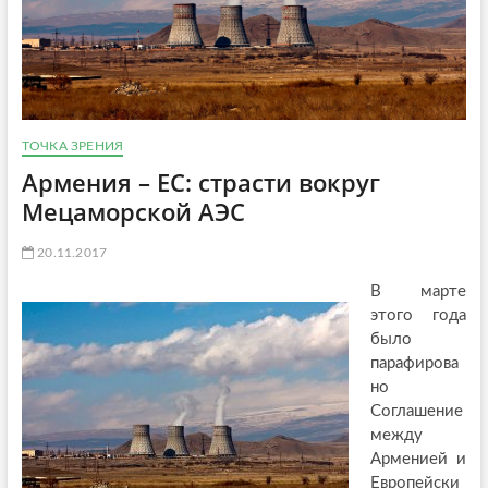
ТОЧКА ЗРЕНИЯ
Армения – ЕС: страсти вокруг
Мецаморской АЭС
20.11.2017
В марте
этого года
было
парафирова
но
Соглашение
между
Арменией и
Европейски