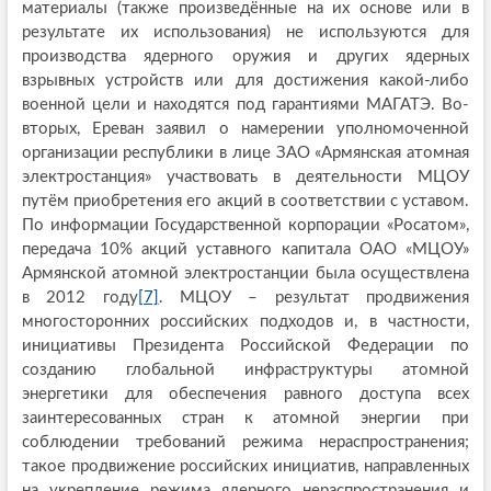
материалы (также произведённые на их основе или в
результате их использования) не используются для
производства ядерного оружия и других ядерных
взрывных устройств или для достижения какой-либо
военной цели и находятся под гарантиями МАГАТЭ. Во-
вторых, Ереван заявил о намерении уполномоченной
организации республики в лице ЗАО «Армянская атомная
электростанция» участвовать в деятельности МЦОУ
путём приобретения его акций в соответствии с уставом.
По информации Государственной корпорации «Росатом»,
передача 10% акций уставного капитала ОАО «МЦОУ»
Армянской атомной электростанции была осуществлена
в 2012 году
[7]
. МЦОУ – результат продвижения
многосторонних российских подходов и, в частности,
инициативы Президента Российской Федерации по
созданию глобальной инфраструктуры атомной
энергетики для обеспечения равного доступа всех
заинтересованных стран к атомной энергии при
соблюдении требований режима нераспространения;
такое продвижение российских инициатив, направленных
на укрепление режима ядерного нераспространения и