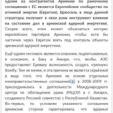
одним из контрагентов Армении по рамочному
соглашению с ЕС является Европейское сообщество по
атомной энергии (Евратом), Брюссель в лице данной
структуры получает в свои руки инструмент влияния
на состояние дел в армянской ядерной энергетике
.
Скорее всего, этим может объясняться интерес
европейских партнёров Армении, чтобы хотя бы
частично через Евратом взять под контроль объекты
армянской ядерной энергетики.
Ещё одним мотивом являются опасения, подпитываемые,
в основном, в Баку и Анкаре, что, якобы, АЭС
предоставляет Еревану возможность создать «грязную»
бомбу. Тем не менее, и эта причина не является серьёзной
в виду того, что Армения на основе отдельных
межправительственных соглашений
[6]
в 2008-2009 гг.
присоединились к деятельности Международного
центра по обогащению урана (МЦОУ) в г. Ангарск,
созданного Россией совместно с Республикой Казахстан.
Во-первых, по условиям указанного соглашения
армянская сторона гарантировала, что ядерные