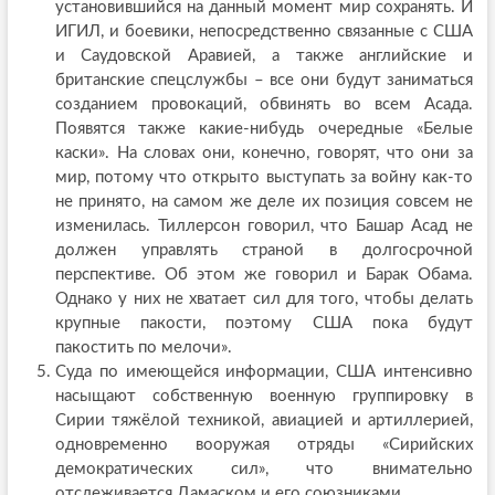
установившийся на данный момент мир сохранять. И
ИГИЛ, и боевики, непосредственно связанные с США
и Саудовской Аравией, а также английские и
британские спецслужбы – все они будут заниматься
созданием провокаций, обвинять во всем Асада.
Появятся также какие-нибудь очередные «Белые
каски». На словах они, конечно, говорят, что они за
мир, потому что открыто выступать за войну как-то
не принято, на самом же деле их позиция совсем не
изменилась. Тиллерсон говорил, что Башар Асад не
должен управлять страной в долгосрочной
перспективе. Об этом же говорил и Барак Обама.
Однако у них не хватает сил для того, чтобы делать
крупные пакости, поэтому США пока будут
пакостить по мелочи».
Суда по имеющейся информации, США интенсивно
насыщают собственную военную группировку в
Сирии тяжёлой техникой, авиацией и артиллерией,
одновременно вооружая отряды «Сирийских
демократических сил», что внимательно
отслеживается Дамаском и его союзниками.