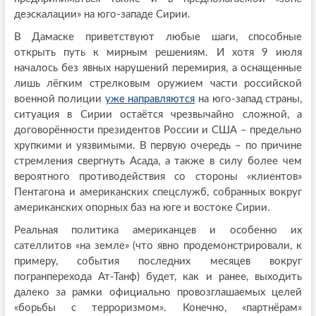
деэскалации» на юго-западе Сирии.
В Дамаске приветствуют любые шаги, способные
открыть путь к мирным решениям. И хотя 9 июля
началось без явных нарушений перемирия, а оснащенные
лишь лёгким стрелковым оружием части российской
военной полиции
уже направляются
на юго-запад страны,
ситуация в Сирии остаётся чрезвычайно сложной, а
договорённости президентов России и США – предельно
хрупкими и уязвимыми. В первую очередь – по причине
стремления свергнуть Асада, а также в силу более чем
вероятного противодействия со стороны «клиентов»
Пентагона и американских спецслужб, собранных вокруг
американских опорных баз на юге и востоке Сирии.
Реальная политика американцев и особенно их
сателлитов «на земле» (что явно продемонстрировали, к
примеру, события последних месяцев вокруг
погранперехода Ат-Танф) будет, как и ранее, выходить
далеко за рамки официально провозглашаемых целей
«борьбы с терроризмом». Конечно, «партнёрам»