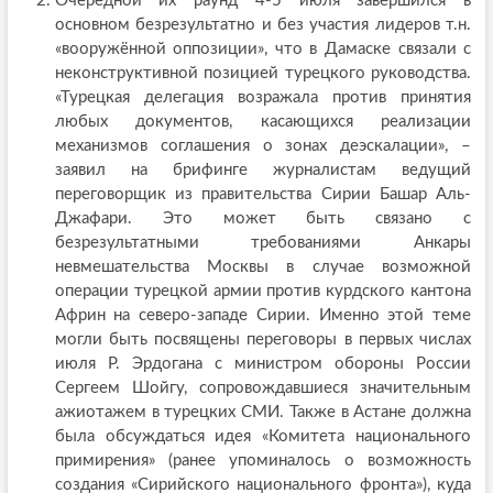
Очередной их раунд 4-5 июля завершился в
основном безрезультатно и без участия лидеров т.н.
«вооружённой оппозиции», что в Дамаске связали с
неконструктивной позицией турецкого руководства.
«Турецкая делегация возражала против принятия
любых документов, касающихся реализации
механизмов соглашения о зонах деэскалации», –
заявил на брифинге журналистам ведущий
переговорщик из правительства Сирии Башар Аль-
Джафари. Это может быть связано с
безрезультатными требованиями Анкары
невмешательства Москвы в случае возможной
операции турецкой армии против курдского кантона
Африн на северо-западе Сирии. Именно этой теме
могли быть посвящены переговоры в первых числах
июля Р. Эрдогана с министром обороны России
Сергеем Шойгу, сопровождавшиеся значительным
ажиотажем в турецких СМИ. Также в Астане должна
была обсуждаться идея «Комитета национального
примирения» (ранее упоминалось о возможность
создания «Сирийского национального фронта»), куда