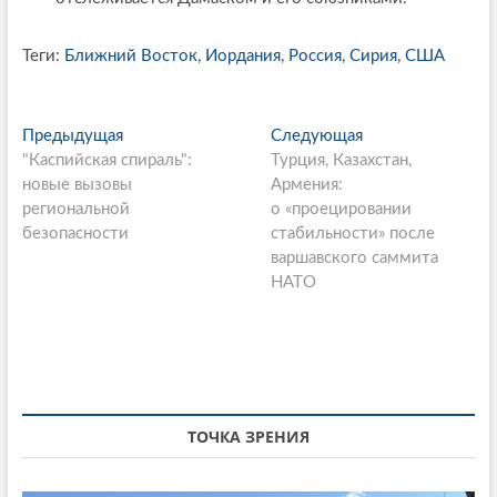
Теги:
Ближний Восток
,
Иордания
,
Россия
,
Сирия
,
США
P
Предыдущая
П
Следующая
С
"Каспийская спираль":
р
Турция, Казахстан,
л
o
новые вызовы
е
Армения:
е
s
региональной
д
о «проецировании
д
безопасности
ы
стабильности» после
у
t
д
варшавского саммита
ю
n
у
НАТО
щ
щ
а
a
а
я
v
я
с
i
с
т
т
а
g
а
т
ТОЧКА ЗРЕНИЯ
a
т
ь
ь
я