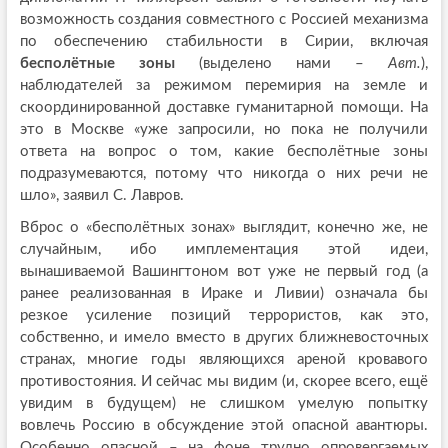
возможность создания совместного с Россией механизма
по обеспечению стабильности в Сирии, включая
бесполётные зоны
(выделено нами –
Авт.
),
наблюдателей за режимом перемирия на земле и
скоординированной доставке гуманитарной помощи. На
это в Москве «уже запросили, но пока не получили
ответа на вопрос о том, какие бесполётные зоны
подразумеваются, потому что никогда о них речи не
шло», заявил С. Лавров.
Вброс о «бесполётных зонах» выглядит, конечно же, не
случайным, ибо имплементация этой идеи,
вынашиваемой Вашингтоном вот уже не первый год (а
ранее реализованная в Ираке и Ливии) означала бы
резкое усиление позиций террористов, как это,
собственно, и имело вместо в других ближневосточных
странах, многие годы являющихся ареной кровавого
противостояния. И сейчас мы видим (и, скорее всего, ещё
увидим в будущем) не слишком умелую попытку
вовлечь Россию в обсуждение этой опасной авантюры.
Особенно опасной – на фоне трудно опровергаемых