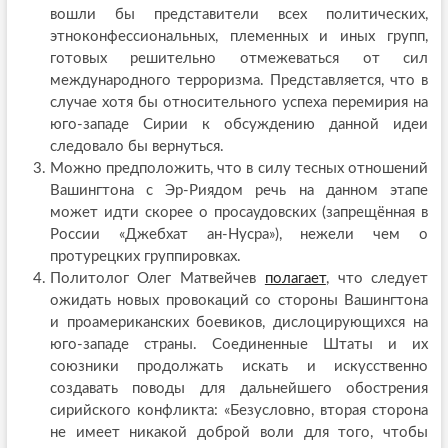
вошли бы представители всех политических,
этноконфессиональных, племенных и иных групп,
готовых решительно отмежеваться от сил
международного терроризма. Представляется, что в
случае хотя бы относительного успеха перемирия на
юго-западе Сирии к обсуждению данной идеи
следовало бы вернуться.
Можно предположить, что в силу тесных отношений
Вашингтона с Эр-Риядом речь на данном этапе
может идти скорее о просаудовских (запрещённая в
России «Джебхат ан-Нусра»), нежели чем о
протурецких группировках.
Политолог Олег Матвейчев
полагает
, что следует
ожидать новых провокаций со стороны Вашингтона
и проамериканских боевиков, дислоцирующихся на
юго-западе страны. Соединенные Штаты и их
союзники продолжать искать и искусственно
создавать поводы для дальнейшего обострения
сирийского конфликта: «Безусловно, вторая сторона
не имеет никакой доброй воли для того, чтобы