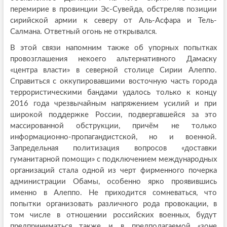
перемирие в провинции Эс-Сувейда, обстреляв позиции
сирийской армии к северу от Аль-Асфара и Тель-
Салмана. Ответный огонь не открывался.
В этой связи напомним также об упорных попытках
провозглашения некоего альтернативного Дамаску
«центра власти» в северной столице Сирии Алеппо.
Справиться с оккупировавшими восточную часть города
террористическими бандами удалось только к концу
2016 года чрезвычайным напряжением усилий и при
широкой поддержке России, подвергавшейся за это
массированной обструкции, причём не только
информационно-пропагандистской, но и военной.
Запредельная политизация вопросов «доставки
гуманитарной помощи» с подключением международных
организаций стала одной из черт фирменного почерка
администрации Обамы, особенно ярко проявившись
именно в Алеппо. Не приходится сомневаться, что
попытки организовать различного рода провокации, в
том числе в отношении российских военных, будут
предприниматься также и в предполагаемой «зоне