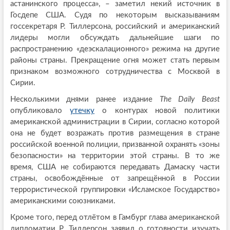
астанинского процесса», – заметил некий источник в
Госдепе США. Судя по некоторым высказываниям
госсекретаря Р. Тиллерсона, российский и американский
лидеры могли обсуждать дальнейшие шаги по
распространению «деэскалационного» режима на другие
районы страны. Прекращение огня может стать первым
признаком возможного сотрудничества с Москвой в
Сирии.
Несколькими днями ранее издание
The
Daily
Beast
опубликовало
утечку
о контурах новой политики
американской администрации в Сирии, согласно которой
она не будет возражать против размещения в стране
российской военной полиции, призванной охранять «зоны
безопасности» на территории этой страны. В то же
время, США не собираются передавать Дамаску части
страны, освобождённые от запрещённой в России
террористической группировки «Исламское Государство»
американскими союзниками.
Кроме того, перед отлётом в Гамбург глава американской
дипломатии Р. Тиллерсон заявил о готовности изучать