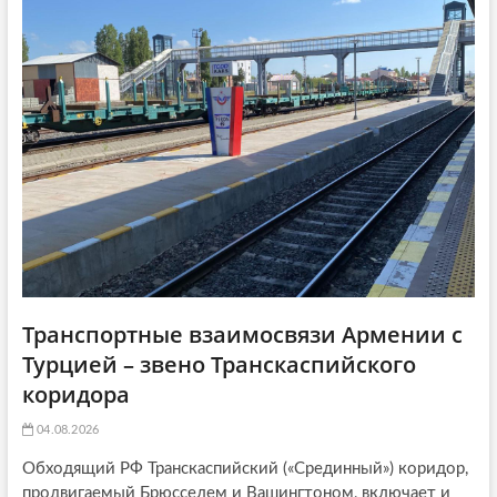
t
я
:
i
:
o
n
Транспортные взаимосвязи Армении с
Турцией – звено Транскаспийского
коридора
04.08.2026
Обходящий РФ Транскаспийский («Срединный») коридор,
продвигаемый Брюсселем и Вашингтоном, включает и