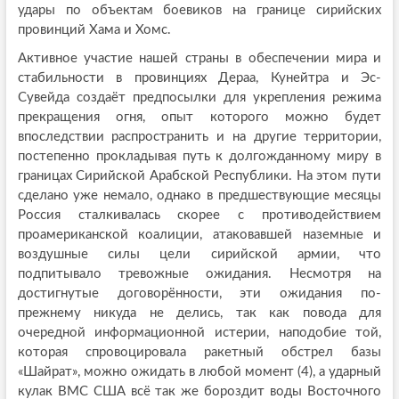
удары по объектам боевиков на границе сирийских
провинций Хама и Хомс.
Активное участие нашей страны в обеспечении мира и
стабильности в провинциях Дераа, Кунейтра и Эс-
Сувейда создаёт предпосылки для укрепления режима
прекращения огня, опыт которого можно будет
впоследствии распространить и на другие территории,
постепенно прокладывая путь к долгожданному миру в
границах Сирийской Арабской Республики. На этом пути
сделано уже немало, однако в предшествующие месяцы
Россия сталкивалась скорее с противодействием
проамериканской коалиции, атаковавшей наземные и
воздушные силы цели сирийской армии, что
подпитывало тревожные ожидания. Несмотря на
достигнутые договорённости, эти ожидания по-
прежнему никуда не делись, так как повода для
очередной информационной истерии, наподобие той,
которая спровоцировала ракетный обстрел базы
«Шайрат», можно ожидать в любой момент (4), а ударный
кулак ВМС США всё так же бороздит воды Восточного