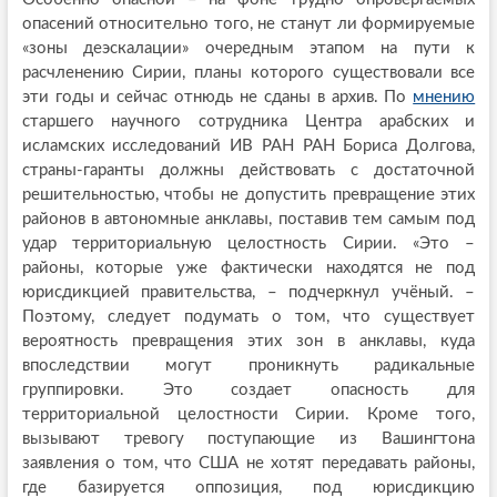
опасений относительно того, не станут ли формируемые
«зоны деэскалации» очередным этапом на пути к
расчленению Сирии, планы которого существовали все
эти годы и сейчас отнюдь не сданы в архив. По
мнению
старшего научного сотрудника Центра арабских и
исламских исследований ИВ РАН РАН Бориса Долгова,
страны-гаранты должны действовать с достаточной
решительностью, чтобы не допустить превращение этих
районов в автономные анклавы, поставив тем самым под
удар территориальную целостность Сирии. «Это –
районы, которые уже фактически находятся не под
юрисдикцией правительства, – подчеркнул учёный. –
Поэтому, следует подумать о том, что существует
вероятность превращения этих зон в анклавы, куда
впоследствии могут проникнуть радикальные
группировки. Это создает опасность для
территориальной целостности Сирии. Кроме того,
вызывают тревогу поступающие из Вашингтона
заявления о том, что США не хотят передавать районы,
где базируется оппозиция, под юрисдикцию