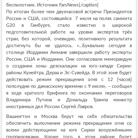
беспилотник. Источник FarsNews[/caption]
По итогам более чем двухчасовой встречи Президентов
России и США, состоявшейся 7 июля на полях саммита
G20 в Гамбурге, стало известно о широкой
подготовительной работе на уровне экспертов трёх
стран, без которой, очевидно, позитивного результата
достигнуть бы не удалось. «…Буквально сегодня в
столице Иордании Аммане завершили работу эксперты
России, США и Иордании. Они согласовали меморандум
о создании зоны деэскалации на юго-западе Сирии:
районы Кунейтра, Дераа и Эс-Сувейда. В этой зоне будет
действовать режим прекращения огня с 12 [часов]
пополудни по дамасскому времени с 9 июля», – сообщил
в ходе краткого брифинга по окончании переговоров
Владимира Путина и Дональда Трампа министр
иностранных дел России Сергей Лавров.
Вашингтон и Москва берут на себя обязательства
обеспечить выполнение режима прекращения огня со
всеми действующими на юге Сирии вооружёнными
группировками. Кроме того, в этом районе будет