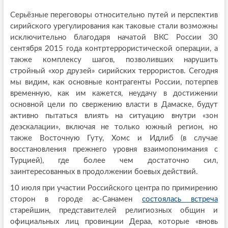
Серьёзные переговоры относительно путей и перспектив
сирийского урегулирования как таковые стали возможны
исключительно благодаря начатой ВКС России 30
сентября 2015 года контртеррористической операции, а
также комплексу шагов, позволивших нарушить
стройный «хор друзей» сирийских террористов. Сегодня
мы видим, как основные контрагенты России, потерпев
временную, как им кажется, неудачу в достижении
основной цели по свержению власти в Дамаске, будут
активно пытаться влиять на ситуацию внутри «зон
деэскалации», включая не только южный регион, но
также Восточную Гуту, Хомс и Идлиб (в случае
восстановления прежнего уровня взаимопонимания с
Турцией), где более чем достаточно сил,
заинтересованных в продолжении боевых действий.
10 июля при участии Российского центра по примирению
сторон в городе ас-Санамен
состоялась встреча
старейшин, представителей религиозных общин и
официальных лиц провинции Дераа, которые «вновь