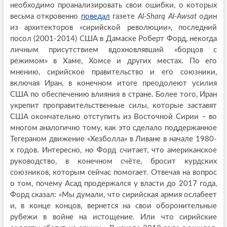
необходимо проанализировать свои ошибки, о которых
весьма откровенно
поведал
газете
Al-Sharq Al-Awsat
один
из архитекторов «сирийской революции», последний
посол (2001-2014) США в Дамаске Роберт Форд, некогда
личным присутствием вдохновлявший «борцов с
режимом» в Хаме, Хомсе и других местах. По его
мнению, сирийское правительство и его союзники,
включая Иран, в конечном итоге преодолеют усилия
США по обеспечению влияния в стране. Более того, Иран
укрепит проправительственные силы, которые заставят
США окончательно отступить из Восточной Сирии – во
многом аналогично тому, как это сделало поддержанное
Тегераном движение «Хезболла» в Ливане в начале 1980-
х годов. Интересно, но Форд считает, что американское
руководство, в конечном счёте, бросит курдских
союзников, которым сейчас помогает. Отвечая на вопрос
о том, почему Асад продержался у власти до 2017 года,
Форд сказал: «Мы думали, что сирийская армия ослабеет
и, в конце концов, вернется на свои оборонительные
рубежи в войне на истощение. Или что сирийские