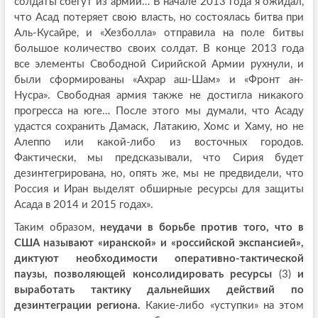
солдаты сбегут из армии… В начале 2013 года я ожидал,
что Асад потеряет свою власть, но состоялась битва при
Аль-Кусайре, и «Хезболла» отправила на поле битвы
большое количество своих солдат. В конце 2013 года
все элементы Свободной Сирийской Армии рухнули, и
были сформированы «Ахрар аш-Шам» и «Фронт ан-
Нусра». Свободная армия также не достигла никакого
прогресса на юге… После этого мы думали, что Асаду
удастся сохранить Дамаск, Латакию, Хомс и Хаму, но не
Алеппо или какой-либо из восточных городов.
Фактически, мы предсказывали, что Сирия будет
дезинтегрирована, но, опять же, мы не предвидели, что
Россия и Иран выделят обширные ресурсы для защиты
Асада в 2014 и 2015 годах».
Таким образом,
неудачи в борьбе против того, что в
США называют «иранской» и «российской экспансией»,
диктуют необходимости оперативно-тактической
паузы, позволяющей консолидировать ресурсы
(3)
и
выработать тактику дальнейших действий по
дезинтеграции региона.
Какие-либо «уступки» на этом