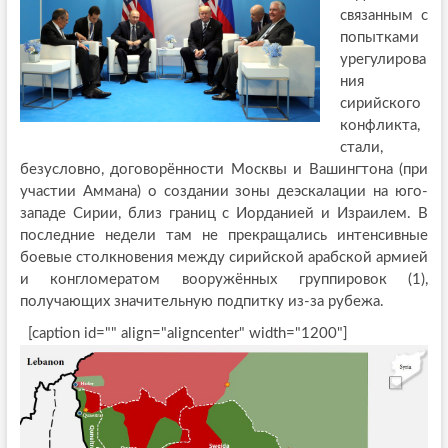
связанным с
попытками
урегулирова
ния
сирийского
конфликта,
стали,
безусловно, договорённости Москвы и Вашингтона (при
участии Аммана) о создании зоны деэскалации на юго-
западе Сирии, близ границ с Иорданией и Израилем. В
последние недели там не прекращались интенсивные
боевые столкновения между сирийской арабской армией
и конгломератом вооружённых группировок (1),
получающих значительную подпитку из-за рубежа.
[caption id="" align="aligncenter" width="1200"]