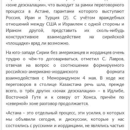
«зоне деэскалации», что выходит за рамки переговорного
процесса в Астане, гарантами которого выступают
Россия, Иран и Турция (2). С учётом враждебных
отношений между США и Израилем с одной стороны и
Ираном другой, представить их сколь-нибудь
конструктивное взаимодействие на сирийской
«площадке» вряд ли возможно.
На юго-западе Сирии без американцев и иорданцев очень
трудно о чём-то договариваться, отметил С. Лавров,
отвечая на вопрос о соотношении формируемого
российско-американо-иорданского формата
взаимодействия с Меморандумом 4 мая. В ходе же
переговоров в столице Казахстана речь шла, прежде
всего, о трёх других «зонах деэскалации» – в Идлибе,
Восточной Гуте и к северу от Хомса, причём по
«северной» зоне разговор продолжается.
«Астана – это отдельный процесс, эти усилия, о которых
мы объявили сегодня, и дискуссии, которые у нас
состоялись с русскими и иорданцами, не являлись частью