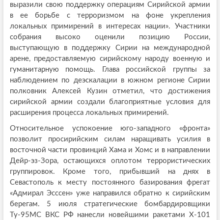
выразили свою поддержку операциям Сирийской армии
в ее борьбе с терроризмом на фоне укрепления
локальных примирений в интересах нации». Участники
собрания высоко оценили позицию России,
выступающую в поддержку Сирии на международной
арене, предоставляемую сирийскому народу военную и
гуманитарную помощь. Глава российской группы за
наблюдением по деэскалации в южном регионе Сирии
полковник Алексей Кузин отметил, что достижения
сирийской армии создали благоприятные условия для
расширения процесса локальных примирений.
Относительное успокоение юго-западного «фронта»
позволит просирийским силам наращивать усилия в
восточной части провинций Хама и Хомс и в направлении
Дейр-эз-Зора, остающихся оплотом террористических
группировок. Кроме того, прибывший на днях в
Севастополь к месту постоянного базирования фрегат
«Адмирал Эсссен» уже направился обратно к сирийским
берегам. 5 июля стратегические бомбардировщики
Ту-95МС ВКС РФ нанесли новейшими ракетами X-101