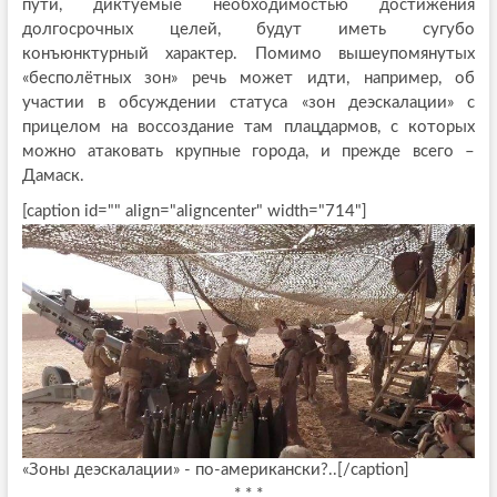
пути, диктуемые необходимостью достижения
долгосрочных целей, будут иметь сугубо
конъюнктурный характер. Помимо вышеупомянутых
«бесполётных зон» речь может идти, например, об
участии в обсуждении статуса «зон деэскалации» с
прицелом на воссоздание там плацдармов, с которых
можно атаковать крупные города, и прежде всего –
Дамаск.
[caption id="" align="aligncenter" width="714"]
«Зоны деэскалации» - по-американски?..[/caption]
* * *