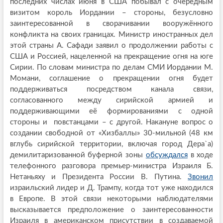
последних числах июня в США побывал с очередным
визитом король Иордании – стороны, безусловно
заинтересованной в сворачивании вооружённого
конфликта на своих границах. Министр иностранных дел
этой страны А. Сафади заявил о продолжении работы с
США и Россией, нацеленной на прекращение огня на юге
Сирии. По словам министра по делам СМИ Иордании М.
Момани, соглашение о прекращении огня будет
поддерживаться посредством канала связи,
согласованного между сирийской армией и
поддерживающими её формированиями с одной
стороны и повстанцами – с другой. Накануне вопрос о
создании свободной от «Хизбаллы» 30-мильной (48 км
вглубь сирийской территории, включая город Дера`а)
демилитаризованной буферной зоны
обсуждался
в ходе
телефонного разговора премьер-министра Израиля Б.
Нетаньяху и Президента России В. Путина.
Звонил
израильский лидер и Д. Трампу, когда тот уже находился
в Европе. В этой связи некоторыми наблюдателями
высказывается предположение о заинтересованности
Израиля в американском присутствии в создаваемой