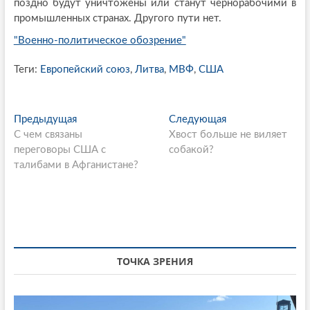
поздно будут уничтожены или станут чернорабочими в
промышленных странах. Другого пути нет.
"Военно-политическое обозрение"
Теги:
Европейский союз
,
Литва
,
МВФ
,
США
P
Предыдущая
П
Следующая
С
С чем связаны
р
Хвост больше не виляет
л
o
переговоры США с
е
собакой?
е
s
талибами в Афганистане?
д
д
ы
у
t
д
ю
n
у
щ
щ
а
a
а
я
v
я
с
ТОЧКА ЗРЕНИЯ
i
с
т
т
а
g
а
т