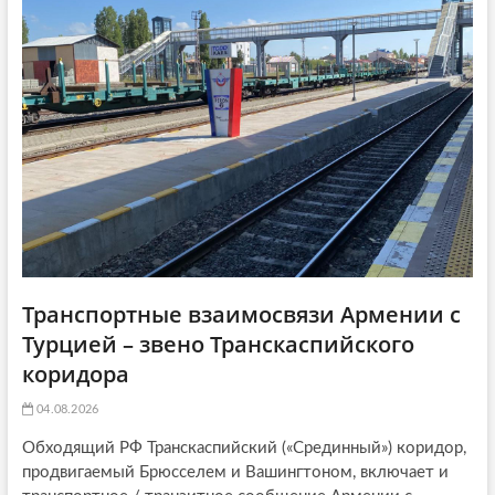
a
т
ь
ь
я
t
я
:
i
:
o
n
Транспортные взаимосвязи Армении с
Турцией – звено Транскаспийского
коридора
04.08.2026
Обходящий РФ Транскаспийский («Срединный») коридор,
продвигаемый Брюсселем и Вашингтоном, включает и