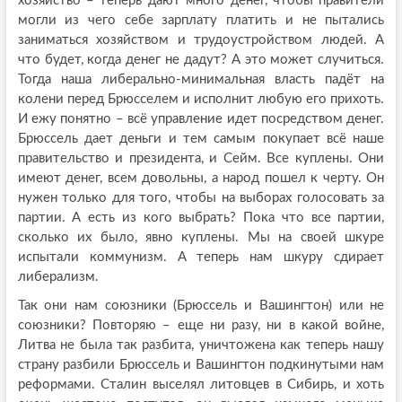
хозяйство – теперь дают много денег, чтобы правители
могли из чего себе зарплату платить и не пытались
заниматься хозяйством и трудоустройством людей. А
что будет, когда денег не дадут? А это может случиться.
Тогда наша либерально-минимальная власть падёт на
колени перед Брюсселем и исполнит любую его прихоть.
И ежу понятно – всё управление идет посредством денег.
Брюссель дает деньги и тем самым покупает всё наше
правительство и президента, и Сейм. Все куплены. Они
имеют денег, всем довольны, а народ пошел к черту. Он
нужен только для того, чтобы на выборах голосовать за
партии. А есть из кого выбрать? Пока что все партии,
сколько их было, явно куплены. Мы на своей шкуре
испытали коммунизм. А теперь нам шкуру сдирает
либерализм.
Так они нам союзники (Брюссель и Вашингтон) или не
союзники? Повторяю – еще ни разу, ни в какой войне,
Литва не была так разбита, уничтожена как теперь нашу
страну разбили Брюссель и Вашингтон подкинутыми нам
реформами. Сталин выселял литовцев в Сибирь, и хоть