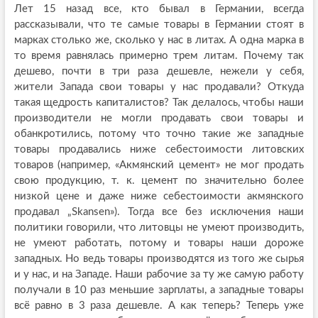
Лет 15 назад все, кто бывал в Германии, всегда
рассказывали, что те самые товары в Германии стоят в
марках столько же, сколько у нас в литах. А одна марка в
то время равнялась примерно трем литам. Почему так
дешево, почти в три раза дешевле, нежели у себя,
жители Запада свои товары у нас продавали? Откуда
такая щедрость капиталистов? Так делалось, чтобы наши
производители не могли продавать свои товары и
обанкротились, потому что точно такие же западные
товары продавались ниже себестоимости литовских
товаров (например, «Акмянский цемент» не мог продать
свою продукцию, т. к. цемент по значительно более
низкой цене и даже ниже себестоимости акмянского
продавал „Skansen»). Тогда все без исключения наши
политики говорили, что литовцы не умеют производить,
не умеют работать, потому и товары наши дороже
западных. Но ведь товары производятся из того же сырья
и у нас, и на Западе. Наши рабочие за ту же самую работу
получали в 10 раз меньшие зарплаты, а западные товары
всё равно в 3 раза дешевле. А как теперь? Теперь уже