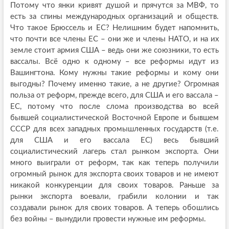
Потому что янки кривят душой и прячутся за МВФ, то
есть за спины международных организаций и обществ.
Что такое Брюссель и ЕС? Нелишним будет напомнить,
что почти все члены ЕС – они же и члены НАТО, и на их
земле стоит армия США – ведь они же союзники, то есть
вассалы. Всё одно к одному – все реформы идут из
Вашингтона. Кому нужны такие реформы и кому они
выгодны? Почему именно такие, а не другие? Огромная
польза от реформ, прежде всего, для США и его вассала –
ЕС, потому что после слома производства во всей
бывшей социалистической Восточной Европе и бывшем
СССР для всех западных промышленных государств (т.е.
для США и его вассала ЕС) весь бывший
социалистический лагерь стал рынком экспорта. Они
много выиграли от реформ, так как теперь получили
огромный рынок для экспорта своих товаров и не имеют
никакой конкуренции для своих товаров. Раньше за
рынки экспорта воевали, грабили колонии и так
создавали рынок для своих товаров. А теперь обошлись
без войны – вынудили провести нужные им реформы.