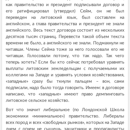
как правительство и президент подписывали договор и
его ратифицировал (утвердил) Сейм, он не был
переведен на литовский язык, был составлен на
английском, а глава правительства и президент не знали
английского. Весь текст договора состоит из нескольких
десятков тысяч страниц. Перевести такой объем текста
времени не было, а английского не знали. Подмахнули не
читавши. Члены Сейма тоже за него голосовали его не
читавши. Голосовали потому, что так надо. Так чего
теперь хотеть? Если бы кто сейчас потребовал уравнять
выплаты литовским земледельцам с получаемыми их
коллегами на Западе и уравнять условия хозяйствования,
«западные» сразу бы ткнули пальцем – вон, сами
подписали, надо было тогда говорить. Имеем: в договоре
написано, что «западные» имеют право демпинговать
литовское сельское хозяйство.
Вот что значит либеральное (по Лондонской Школа
экономики «минимальное») правительство. Либералы
всех пород и всех «свободных рынков», которых на Западе
днем с огнем не сыщешь, защитники и пропагандисты