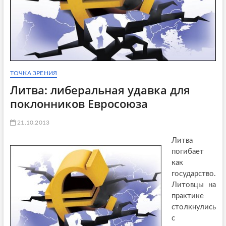
ТОЧКА ЗРЕНИЯ
Литва: либеральная удавка для
поклонников Евросоюза
21.10.2013
Литва
погибает
как
государство.
Литовцы на
практике
столкнулись
с