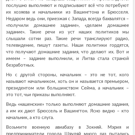
послушно выполняют и подписывают всё что потребуют
их хозяева и начальники из Вашингтона и Брюсселя.
Недаром ведь они, приезжая с Запада, всегда бахвалятся –
«получили домашнее задание», «делаем домашнее
задание». Такие речи из уст наших политиков мы
слышали сотни раз. Такие речи транслируют радио,
телевидение, пишут газеты. Наши политики гордятся,
что получают домашние задания, что делают их. Вот и
имеем – задание выполнили, и Литва стала страной
безработных.
Но с другой стороны, начальник – это не тот, кого
называют начальником, хоть он и называется премьером,
президентом или большинством Сейма, а начальник –
это тот, чьи приказы выполняют.
Ведь «нашенские» только выполняют домашние задания,
а им их дают Брюссель и Вашингтон. Ясно видно – кто
начальник, а кто слуга.
Возьмите военную авиабазу в Зокняй. Мэрия и
предприниматели города Шяуляй много раз пытались