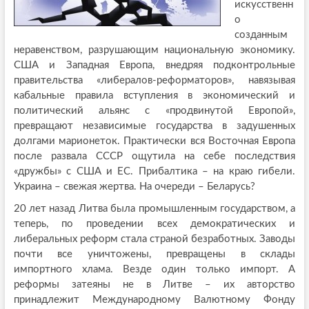
искусственн
о
созданным
неравенством, разрушающим национальную экономику.
США и Западная Европа, внедряя подконтрольные
правительства «либералов-реформаторов», навязывая
кабальные правила вступления в экономический и
политический альянс с «продвинутой Европой»,
превращают независимые государства в задушенных
долгами марионеток. Практически вся Восточная Европа
после развала СССР ощутила на себе последствия
«дружбы» с США и ЕС. Прибалтика – на краю гибели.
Украина – свежая жертва. На очереди – Беларусь?
20 лет назад Литва была промышленным государством, а
теперь, по проведении всех демократических и
либеральных реформ стала страной безработных. Заводы
почти все уничтожены, превращены в склады
импортного хлама. Везде один только импорт. А
реформы затеяны не в Литве – их авторство
принадлежит Международному Валютному Фонду