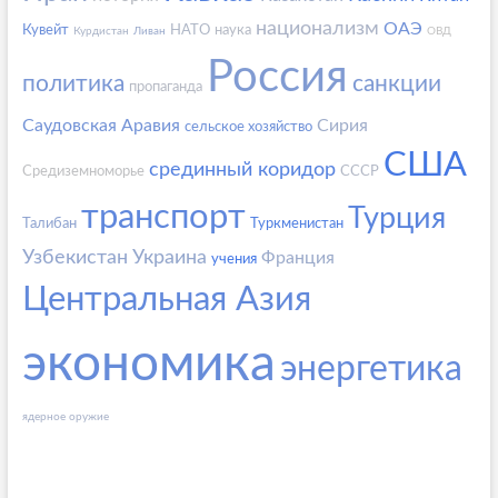
национализм
ОАЭ
Кувейт
НАТО
наука
Курдистан
Ливан
ОВД
Россия
политика
санкции
пропаганда
Саудовская Аравия
Сирия
сельское хозяйство
США
срединный коридор
Средиземноморье
СССР
транспорт
Турция
Талибан
Туркменистан
Узбекистан
Украина
Франция
учения
Центральная Азия
экономика
энергетика
ядерное оружие