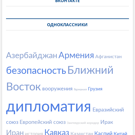
ВКОНТАКТЕ
ОДНОКЛАССНИКИ
Армения
Азербайджан
Афганистан
Ближний
безопасность
Восток
вооружения
Грузия
Германия
дипломатия
Евразийский
союз
Европейский союз
Ирак
Зангезурский коридор
Кавказ
Иран
Каспий
история
Казахстан
Китай