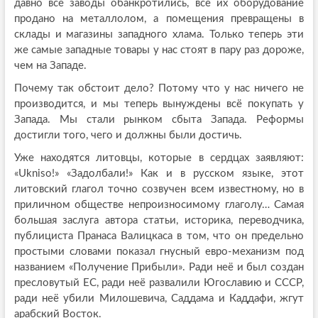
давно все заводы обанкротились, всё их оборудование
продано на металлолом, а помещения превращены в
склады и магазины западного хлама. Только теперь эти
же самые западные товары у нас стоят в пару раз дороже,
чем на Западе.
Почему так обстоит дело? Потому что у нас ничего не
производится, и мы теперь вынуждены всё покупать у
Запада. Мы стали рынком сбыта Запада. Реформы
достигли того, чего и должны были достичь.
Уже находятся литовцы, которые в сердцах заявляют:
«Ukniso!» «Задолбали!» Как и в русском языке, этот
литовский глагол точно созвучен всем известному, но в
приличном обществе непроизносимому глаголу… Самая
большая заслуга автора статьи, историка, переводчика,
публициста Пранаса Валицкаса в том, что он предельно
простыми словами показал гнусный евро-механизм под
названием «Получение Прибыли». Ради неё и был создан
пресловутый ЕС, ради неё развалили Югославию и СССР,
ради неё убили Милошевича, Саддама и Каддафи, жгут
арабский Восток.