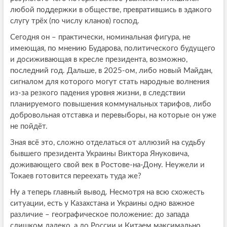
любой поддержки в обществе, превратившись в эдакого
слугу трёх (по числу кланов) господ.
Сегодня он – практически, номинальная фигура, не
имеющая, по мнению Бударова, политического будущего
и досиживающая в кресле президента, возможно,
последний год. Дальше, в 2025-ом, либо новый Майдан,
сигналом для которого могут стать народные волнения
из-за резкого падения уровня жизни, в следствии
планируемого повышения коммунальных тарифов, либо
добровольная отставка и перевыборы, на которые он уже
не пойдёт.
Зная всё это, сложно отделаться от аллюзий на судьбу
бывшего президента Украины Виктора Януковича,
доживающего свой век в Ростове-на-Дону. Неужели и
Токаев готовится переехать туда же?
Ну а теперь главный вывод. Несмотря на всю схожесть
ситуации, есть у Казахстана и Украины одно важное
различие – географическое положение: до запада
слишком далеко, а до России и Китаем максимально