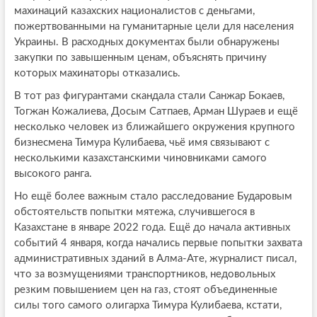
махинаций казахских националистов с деньгами,
пожертвованными на гуманитарные цели для населения
Украины. В расходных документах были обнаружены
закупки по завышенным ценам, объяснять причину
которых махинаторы отказались.
В тот раз фигурантами скандала стали Санжар Бокаев,
Тогжан Кожалиева, Досым Сатпаев, Арман Шураев и ещё
несколько человек из ближайшего окружения крупного
бизнесмена Тимура Кулибаева, чьё имя связывают с
несколькими казахстанскими чиновниками самого
высокого ранга.
Но ещё более важным стало расследование Бударовым
обстоятельств попытки мятежа, случившегося в
Казахстане в январе 2022 года. Ещё до начала активных
событий 4 января, когда начались первые попытки захвата
административных зданий в Алма-Ате, журналист писал,
что за возмущениями транспортников, недовольных
резким повышением цен на газ, стоят объединенные
силы того самого олигарха Тимура Кулибаева, кстати,