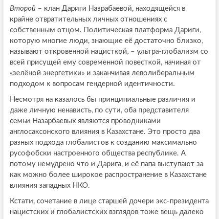
Второй
– клан Дариги Назрабаевой, находящейся в
крайне отвратительных личных отношениях с
собственным отцом. Политическая платформа Дариги,
которую многие люди, знающие её достаточно близко,
называют откровенной нацисткой, – ультра-глобализм со
всей присущей ему современной повесткой, начиная от
«зелёной энергетики» и заканчивая леволиберальным
подходом к вопросам гендерной идентичности.
Несмотря на казалось бы принципиальные различия и
даже личную ненависть, по сути, оба представителя
семьи Назарбаевых являются проводниками
англосаксонского влияния в Казахстане. Это просто два
разных подхода глобалистов к созданию максимально
русофобски настроенного общества республике. А
потому немудрено что и Дарига, и её папа выступают за
как можно более широкое распространение в Казахстане
влияния западных НКО.
Кстати, сочетание в лице старшей дочери экс-президента
нацистских и глобалистских взглядов тоже вещь далеко