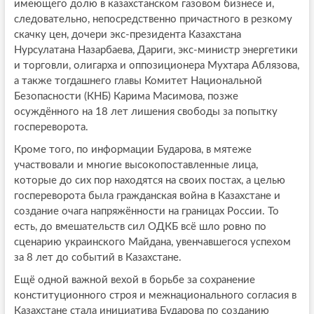
имеющего долю в казахстанском газовом бизнесе и,
следовательно, непосредственно причастного в резкому
скачку цен, дочери экс-президента Казахстана
Нурсулатана Назарбаева, Дариги, экс-министр энергетики
и торговли, олигарха и оппозиционера Мухтара Аблязова,
а также тогдашнего главы Комитет Национальной
Безопасности (КНБ) Карима Масимова, позже
осуждённого на 18 лет лишения свободы за попытку
госпереворота.
Кроме того, по информации Бударова, в мятеже
участвовали и многие высокопоставленные лица,
которые до сих пор находятся на своих постах, а целью
госпереворота была гражданская война в Казахстане и
создание очага напряжённости на границах России. То
есть, до вмешательств сил ОДКБ всё шло ровно по
сценарию украинского Майдана, увенчавшегося успехом
за 8 лет до событий в Казахстане.
Ещё одной важной вехой в борьбе за сохранение
конституционного строя и межнационального согласия в
Казахстане стала инициатива Бударова по созданию