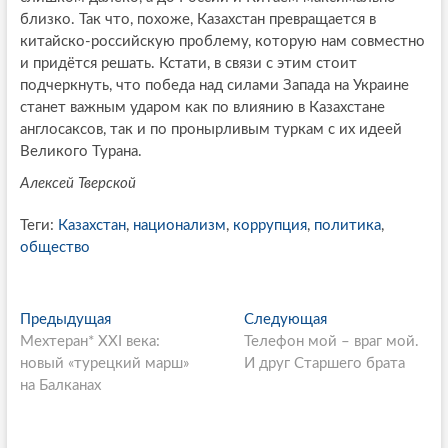
близко. Так что, похоже, Казахстан превращается в
китайско-российскую проблему, которую нам совместно
и придётся решать. Кстати, в связи с этим стоит
подчеркнуть, что победа над силами Запада на Украине
станет важным ударом как по влиянию в Казахстане
англосаксов, так и по пронырливым туркам с их идеей
Великого Турана.
Алексей Тверской
Теги:
Казахстан
,
национализм
,
коррупция
,
политика
,
общество
P
Предыдущая
П
Следующая
С
Мехтеран* XXI века:
р
Телефон мой – враг мой.
л
o
новый «турецкий марш»
е
И друг Старшего брата
е
s
на Балканах
д
д
ы
у
t
д
ю