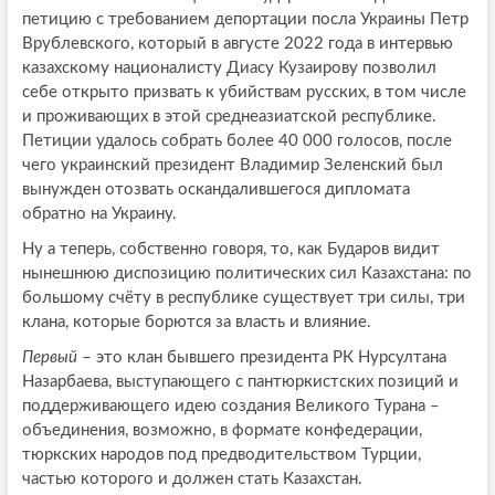
петицию с требованием депортации посла Украины Петр
Врублевского, который в августе 2022 года в интервью
казахскому националисту Диасу Кузаирову позволил
себе открыто призвать к убийствам русских, в том числе
и проживающих в этой среднеазиатской республике.
Петиции удалось собрать более 40 000 голосов, после
чего украинский президент Владимир Зеленский был
вынужден отозвать оскандалившегося дипломата
обратно на Украину.
Ну а теперь, собственно говоря, то, как Бударов видит
нынешнюю диспозицию политических сил Казахстана: по
большому счёту в республике существует три силы, три
клана, которые борются за власть и влияние.
Первый
– это клан бывшего президента РК Нурсултана
Назарбаева, выступающего с пантюркистских позиций и
поддерживающего идею создания Великого Турана –
объединения, возможно, в формате конфедерации,
тюркских народов под предводительством Турции,
частью которого и должен стать Казахстан.