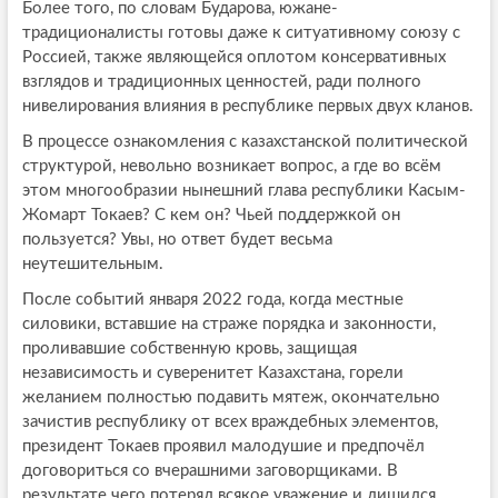
Более того, по словам Бударова, южане-
традиционалисты готовы даже к ситуативному союзу с
Россией, также являющейся оплотом консервативных
взглядов и традиционных ценностей, ради полного
нивелирования влияния в республике первых двух кланов.
В процессе ознакомления с казахстанской политической
структурой, невольно возникает вопрос, а где во всём
этом многообразии нынешний глава республики Касым-
Жомарт Токаев? С кем он? Чьей поддержкой он
пользуется? Увы, но ответ будет весьма
неутешительным.
После событий января 2022 года, когда местные
силовики, вставшие на страже порядка и законности,
проливавшие собственную кровь, защищая
независимость и суверенитет Казахстана, горели
желанием полностью подавить мятеж, окончательно
зачистив республику от всех враждебных элементов,
президент Токаев проявил малодушие и предпочёл
договориться со вчерашними заговорщиками. В
результате чего потерял всякое уважение и лишился