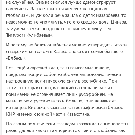
не случайная. Она как нельзя лучше демонстрирует
наличие на Западе такого явления как национал-
глобализм. И уж коли речь зашла о детях Назарбаева, то
невозможно не упомянуть, что его средняя дочь, Динара,
замужем за уже неоднократно вышеупомянутым
Тимуром Кулибаевым.
И потому, не боясь ошибиться можно утверждать, что за
январским мятежом в Казахстане стоит семья бывшего
«Елбасы».
Есть ещё и
третий
клан, так называемые южане,
представляющий собой наиболее националистически
настроенную политическую силу в республике. При
этом, что характерно, казахский национализм в их
понимании не ограничивает лишь русофобией. Не
меньше, чем русских (а то и больше), они ненавидят
китайцев. Видимо, сказывается географическая близость
КНР именно к южной части Казахстана.
По своим политически взглядам казахские националисты
равно далеки как от пантюркистов, так и о глобалистов.