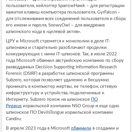
пользователя, кейлоггер SparrowHawk – для регистрации
нажатия клавиш компьютера пользователя, GyrFalcon –
для отслеживания всех соединений пользователя и сбора
его имени и пароля, SnowyOwl – для внедрения
шпионского кода в «целевой актив».
ЦРУ и Microsoft стремятся к монополии в деле IT-
шпионажа и старательно разоблачают проделки
конкурирующих с ними IT-шпионов. Так, в июле 2022
года Microsoft обвинил австрийскую компанию по сбору
разведданных Decision Supporting Information Research
Forensic (DSIRF) в разработке шпионской программы
Subzero, которая позволяет удаленно и бесшумно
проникать в компьютер жертвы, ее телефон, сетевую
инфраструктуру и устройства, подключенные к
Интернету. Subzero похож на шпионское
ПО
Pegasus
израильской компании NSO Group и еще одно
шпионское ПО DevilsTongue израильской компании
Candiru.
В апреле 2023 года в Microsoft
обвинили
в создании и