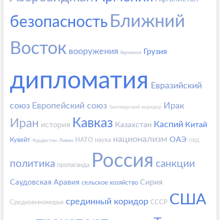
Ближний
безопасность
Восток
вооружения
Грузия
Германия
дипломатия
Евразийский
союз
Европейский союз
Ирак
Зангезурский коридор
Кавказ
Иран
Каспий
история
Казахстан
Китай
национализм
ОАЭ
Кувейт
НАТО
наука
Курдистан
Ливан
ОВД
Россия
политика
санкции
пропаганда
Саудовская Аравия
Сирия
сельское хозяйство
США
срединный коридор
Средиземноморье
СССР