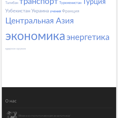
транспорт
Турция
Талибан
Туркменистан
Узбекистан
Украина
Франция
учения
Центральная Азия
экономика
энергетика
ядерное оружие
О нас