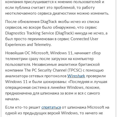
компания прислушивается к мнению пользователей и
если публика считает это проблемой, то работу
неотключаемого сервиса диагностики можно изменить.
После обновления DiagTrack якобы исчез из списка
сервисов, но вскоре было обнаружено, что сервис
Diagnostics Tracking Service (DiagTrack) никуда не исчез, а
был просто переименован в сервис Connected User
Experiences and Telemetry.
Новейшая ОС Microsoft, Windows 11, начинает сбор
телеметрии сразу после загрузки на компьютер
пользователя. Независимые аналитики британской
компании The PC Security Channel (TPCSC) с помощью
анализатора сетевых протоколов
Wireshark
проверили
Windows 11 и были шокированы: «Последняя и лучшая
операционная система в линейке Windows, похоже,
предназначена для шпионажа за всем и вся с самого
начала».
Если кто-то решит
спрятаться
от шпионажа Microsoft на
одной из предыдущих версий Windows, то ничего не