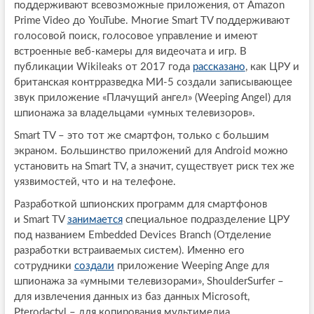
поддерживают всевозможные приложения, от Amazon
Prime Video до YouTube. Многие Smart TV поддерживают
голосовой поиск, голосовое управление и имеют
встроенные веб-камеры для видеочата и игр. В
публикации Wikileaks от 2017 года
рассказано
, как ЦРУ и
британская контрразведка МИ-5 создали записывающее
звук приложение «Плачущий ангел» (Weeping Angel) для
шпионажа за владельцами «умных телевизоров».
Smart TV – это тот же смартфон, только с большим
экраном. Большинство приложений для Android можно
установить на Smart TV, а значит, существует риск тех же
уязвимостей, что и на телефоне.
Разработкой шпионских программ для смартфонов
и Smart TV
занимается
специальное подразделение ЦРУ
под названием Embedded Devices Branch (Отделение
разработки встраиваемых систем). Именно его
сотрудники
создали
приложение Weeping Ange для
шпионажа за «умными телевизорами», ShoulderSurfer –
для извлечения данных из баз данных Microsoft,
Pterodactyl – для копирования мультимедиа