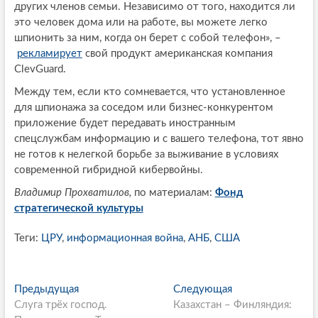
других членов семьи. Независимо от того, находится ли
это человек дома или на работе, вы можете легко
шпионить за ним, когда он берет с собой телефон», –
рекламирует
свой продукт американская компания
ClevGuard.
Между тем, если кто сомневается, что установленное
для шпионажа за соседом или бизнес-конкурентом
приложение будет передавать иностранным
спецслужбам информацию и с вашего телефона, тот явно
не готов к нелегкой борьбе за выживание в условиях
современной гибридной кибервойны.
Владимир Прохватилов,
по материалам:
Фонд
стратегической культуры
Теги:
ЦРУ
,
информационная война
,
АНБ
,
США
P
Предыдущая
П
Следующая
С
Слуга трёх господ.
р
Казахстан – Финляндия:
л
o