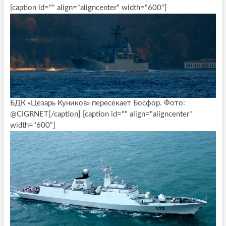
[caption id="" align="aligncenter" width="600"]
БДК «Цезарь Куников» пересекает Босфор. Фото:
@CIGRNET[/caption] [caption id="" align="aligncenter"
width="600"]