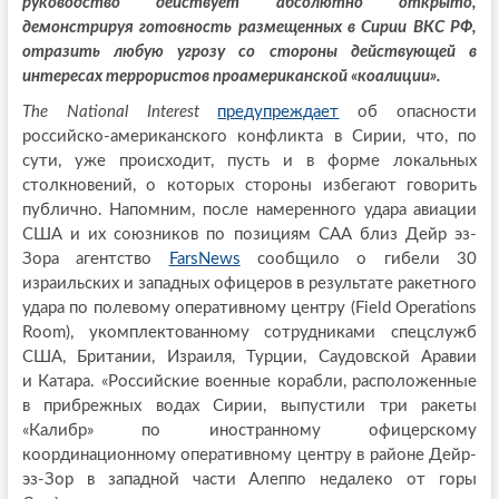
руководство действует абсолютно открыто,
демонстрируя готовность размещенных в Сирии ВКС РФ,
отразить любую угрозу со стороны действующей в
интересах террористов проамериканской «коалиции».
The
National
Interest
предупреждает
об опасности
российско-американского конфликта в Сирии, что, по
сути, уже происходит, пусть и в форме локальных
столкновений, о которых стороны избегают говорить
публично. Напомним, после намеренного удара авиации
США и их союзников по позициям САА близ Дейр эз-
Зора агентство
FarsNews
сообщило о гибели 30
израильских и западных офицеров в результате ракетного
удара по полевому оперативному центру (Field Operations
Room), укомплектованному сотрудниками спецслужб
США, Британии, Израиля, Турции, Саудовской Аравии
и Катара. «Российские военные корабли, расположенные
в прибрежных водах Сирии, выпустили три ракеты
«Калибр» по иностранному офицерскому
координационному оперативному центру в районе Дейр-
эз-Зор в западной части Алеппо недалеко от горы