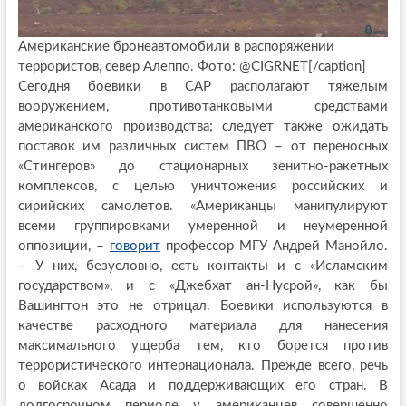
Американские бронеавтомобили в распоряжении
террористов, север Алеппо. Фото: @CIGRNET[/caption]
Сегодня боевики в САР располагают тяжелым
вооружением, противотанковыми средствами
американского производства; следует также ожидать
поставок им различных систем ПВО – от переносных
«Стингеров» до стационарных зенитно-ракетных
комплексов, с целью уничтожения российских и
сирийских самолетов. «Американцы манипулируют
всеми группировками умеренной и неумеренной
оппозиции, –
говорит
профессор МГУ Андрей Манойло.
– У них, безусловно, есть контакты и с «Исламским
государством», и с «Джебхат ан-Нусрой», как бы
Вашингтон это не отрицал. Боевики используются в
качестве расходного материала для нанесения
максимального ущерба тем, кто борется против
террористического интернационала. Прежде всего, речь
о войсках Асада и поддерживающих его стран. В
долгосрочном периоде у американцев совершенно