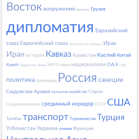
Восток
вооружения
Грузия
Германия
дипломатия
Евразийский
союз
Европейский союз
Ирак
Зангезурский коридор
Кавказ
Иран
Каспий
история
Казахстан
Китай
национализм
ОАЭ
Кувейт
НАТО
наука
Курдистан
Ливан
ОВД
Россия
политика
санкции
пропаганда
Саудовская Аравия
Сирия
сельское хозяйство
США
срединный коридор
Средиземноморье
СССР
транспорт
Турция
Талибан
Туркменистан
Узбекистан
Украина
Франция
учения