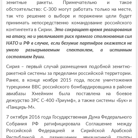
зенитные ракеты. Примечательно и такое
обстоятельство: С-300 могут работать только на месте,
так что решение о выборе и поражении цели будет
принимать непосредственно командование российского
контингента в Сирии.
Это сокращает время реагирования
на атаку, но и увеличивает риск прямого столкновения сил
НАТО и РФ в случае, если безумие партнёров окажется не
умело разыгрываемым спектаклем, а истинным
состоянием души.
Сирия – первый случай размещения подобной зенитно-
ракетной системы за пределами российской территории.
Ранее, в конце ноябре 2015 года, после уничтожения
турецкими ВВС российского бомбардировщика в районе
авиабазы Хмеймим была поставлена на боевое
дежурство ЗРС С-400 «Триумф», а также системы «Бук» и
«Панцирь-М».
7 октября 2016 года Государственная Дума Федерального
Собрания РФ ратифицировала Соглашение между
Российской Федерацией и Сирийской Арабской
Республикой о размещении авиационной группы