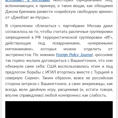
всплывает в интервью
некоторых официальных лиц,
вспоминающих, к примеру, о таких вещах, как обещания
Джона Бреннана развести «сирийскую свободную армию»
от «Джебхат ан-Нусры».
В стремлении сблизиться с партнёрами Москва даже
согласилось на то, чтобы считать различные группировки
запрещенной в РФ террористической группировки «ИГ»,
действующие под псевдонимами, «умеренными
мятежниками», которых можно отделить от
экстремистов. По мнению
Foreign Policy Journal
, «россияне
так горячо желали договориться с Вашингтоном, что они
обманули сами себя; США воспользовались этим и под
предлогом борьбы с ИГИЛ вторглись вместе с Турцией в
северную Сирию». Таким образом, вовсе не российская
сторона хитрила с Вашингтоном, а сами американцы, как
всегда, вели двойную игру, расценивая (и, кстати говоря,
вполне справедливо) любой компромисс как слабость.