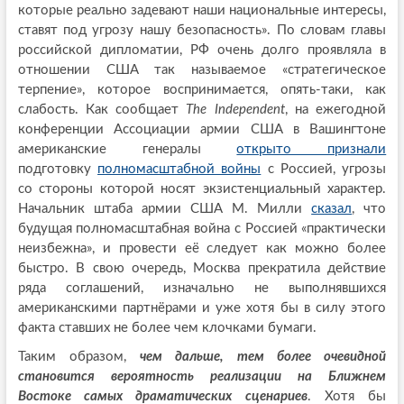
которые реально задевают наши национальные интересы,
ставят под угрозу нашу безопасность». По словам главы
российской дипломатии, РФ очень долго проявляла в
отношении США так называемое «стратегическое
терпение», которое воспринимается, опять-таки, как
слабость. Как сообщает
The Independent
, на ежегодной
конференции Ассоциации армии США в Вашингтоне
американские генералы
открыто признали
подготовку
полномасштабной войны
с Россией, угрозы
со стороны которой носят экзистенциальный характер.
Начальник штаба армии США М. Милли
сказал
, что
будущая полномасштабная война с Россией «практически
неизбежна», и провести её следует как можно более
быстро. В свою очередь, Москва прекратила действие
ряда соглашений, изначально не выполнявшихся
американскими партнёрами и уже хотя бы в силу этого
факта ставших не более чем клочками бумаги.
Таким образом,
чем дальше, тем более очевидной
становится вероятность реализации на Ближнем
Востоке самых драматических сценариев
. Хотя бы