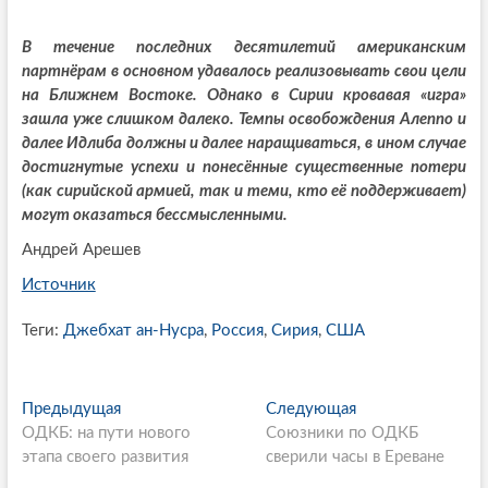
В течение последних десятилетий американским
партнёрам в основном удавалось реализовывать свои цели
на Ближнем Востоке. Однако в Сирии кровавая «игра»
зашла уже слишком далеко. Темпы освобождения Алеппо и
далее Идлиба должны и далее наращиваться, в ином случае
достигнутые успехи и понесённые существенные потери
(как сирийской армией, так и теми, кто её поддерживает)
могут оказаться бессмысленными.
Андрей Арешев
Источник
Теги:
Джебхат ан-Нусра
,
Россия
,
Сирия
,
США
P
Предыдущая
П
Следующая
С
ОДКБ: на пути нового
р
Союзники по ОДКБ
л
o
этапа своего развития
е
сверили часы в Ереване
е
s
д
д