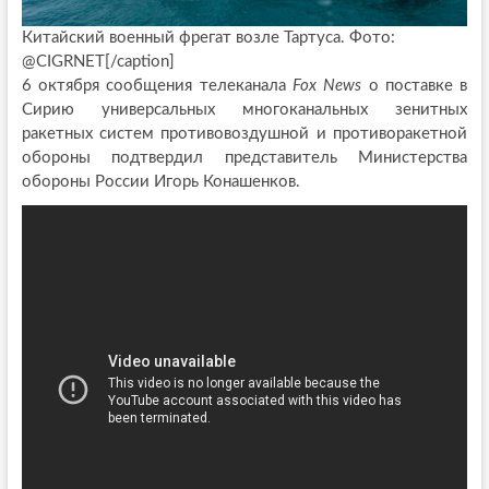
Китайский военный фрегат возле Тартуса. Фото:
@CIGRNET[/caption]
6 октября сообщения телеканала
Fox
News
о поставке в
Сирию универсальных многоканальных зенитных
ракетных систем противовоздушной и противоракетной
обороны подтвердил представитель Министерства
обороны России Игорь Конашенков.