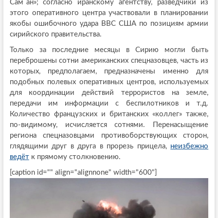
Сам`ан»; согласно иранскому агентству, разведчики из
этого оперативного центра участвовали в планировании
якобы ошибочного удара ВВС США по позициям армии
сирийского правительства.
Только за последние месяцы в Сирию могли быть
переброшены сотни американских спецназовцев, часть из
которых, предполагаем, предназначены именно для
подобных полевых оперативных центров, используемых
для координации действий террористов на земле,
передачи им информации с беспилотников и т.д.
Количество французских и британских «коллег» также,
по-видимому, исчисляется сотнями. Перенасыщение
региона спецназовцами противоборствующих сторон,
глядящими друг в друга в прорезь прицела,
неизбежно
ведёт
к прямому столкновению.
[caption id="" align="alignnone" width="600"]