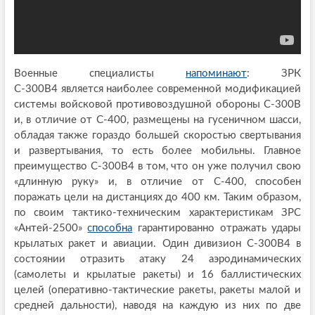
Военные специалисты
напоминают
: ЗРК
С-300В4 является наиболее современной модификацией
системы войсковой противовоздушной обороны С-300В
и, в отличие от С-400, размещены на гусеничном шасси,
обладая также гораздо большей скоростью свертывания
и развертывания, то есть более мобильны. Главное
преимущество С-300В4 в том, что он уже получил свою
«длинную руку» и, в отличие от С-400, способен
поражать цели на дистанциях до 400 км. Таким образом,
по своим тактико-техническим характеристикам ЗРС
«Антей-2500»
способна
гарантированно отражать удары
крылатых ракет и авиации. Один дивизион С-300В4 в
состоянии отразить атаку 24 аэродинамических
(самолеты и крылатые ракеты) и 16 баллистических
целей (оперативно-тактические ракеты, ракеты малой и
средней дальности), наводя на каждую из них по две