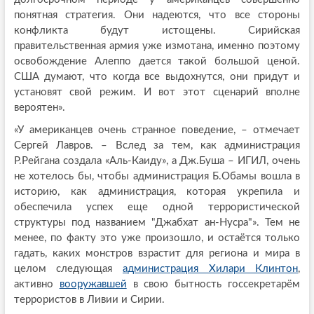
понятная стратегия. Они надеются, что все стороны
конфликта будут истощены. Сирийская
правительственная армия уже измотана, именно поэтому
освобождение Алеппо дается такой большой ценой.
США думают, что когда все выдохнутся, они придут и
установят свой режим. И вот этот сценарий вполне
вероятен».
«У американцев очень странное поведение, – отмечает
Сергей Лавров. – Вслед за тем, как администрация
Р.Рейгана создала «Аль-Каиду», а Дж.Буша – ИГИЛ, очень
не хотелось бы, чтобы администрация Б.Обамы вошла в
историю, как администрация, которая укрепила и
обеспечила успех еще одной террористической
структуры под названием "Джабхат ан-Нусра"». Тем не
менее, по факту это уже произошло, и остаётся только
гадать, каких монстров взрастит для региона и мира в
целом следующая
администрация Хилари Клинтон
,
активно
вооружавшей
в свою бытность госсекретарём
террористов в Ливии и Сирии.