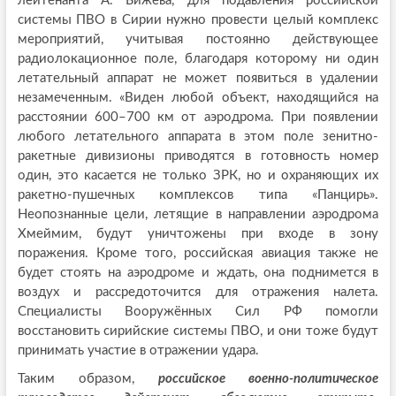
лейтенанта А. Бижева, для подавления российской
системы ПВО в Сирии нужно провести целый комплекс
мероприятий, учитывая постоянно действующее
радиолокационное поле, благодаря которому ни один
летательный аппарат не может появиться в удалении
незамеченным. «Виден любой объект, находящийся на
расстоянии 600–700 км от аэродрома. При появлении
любого летательного аппарата в этом поле зенитно-
ракетные дивизионы приводятся в готовность номер
один, это касается не только ЗРК, но и охраняющих их
ракетно-пушечных комплексов типа «Панцирь».
Неопознанные цели, летящие в направлении аэродрома
Хмеймим, будут уничтожены при входе в зону
поражения. Кроме того, российская авиация также не
будет стоять на аэродроме и ждать, она поднимется в
воздух и рассредоточится для отражения налета.
Специалисты Вооружённых Сил РФ помогли
восстановить сирийские системы ПВО, и они тоже будут
принимать участие в отражении удара.
Таким образом,
российское военно-политическое