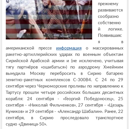
прежнему
развиваются
сообразно
собственно
й логике.
Появившаяс
я в
американской прессе
информация
о массированных
ракетно-артиллерийских ударах по военным объектам
Сирийской Арабской армии и (не исключено, учитывая
тягу партнёров «ошибаться») по аэродрому Хмеймим
вынудила Москву перебросить в Сирию батарею
зенитно-ракетных комплексов С-300B4. С 24 по 29
сентября через Черноморские проливы по направлению к
Тартусу прошли четыре российских больших десантных
корабля: 24 сентября - «Георгий Победоносец», 25
сентября - «Николай Фильченков», 27 сентября - «Цезарь
Куников» и 29 сентября - «Александр Шабалин». Ранее, 22
сентября, в Сирию проследовало транспортное
судно «Двиница
-
50».