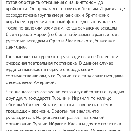
готов обострить отношения с Вашингтоном до
крайности. Он приказал отправить к берегам Израиля, где
сосредоточена группа американских и британских
кораблей, турецкий военный флот. Здесь ощущается
тоска по далеким временам, когда османские эскадры
были грозой морей (но были побиваемы в разные годы
русскими эскадрами Орлова-Чесменского, Ушакова и
Сенявина).
Грозные жесты турецкого руководителя не более чем
очередная театральная постановка. В данном случае
Эрдоган намекает в первую очередь своим
соотечественникам, что Турции под силу сразиться даже
с всесильной Америкой.
Что же касается сотрудничества двух абсолютно чуждых
друг другу государств Турции и Израиля, то налицо
обычный бизнес. Кстати, не стоит говорить о нём в
прошедшем времени. Эрдоган признался, что
руководитель Национальной разведывательной
организации Турции Ибрагим Калын и другие политики
поддерживают контакты с Тель-Авивом. Однако теперь