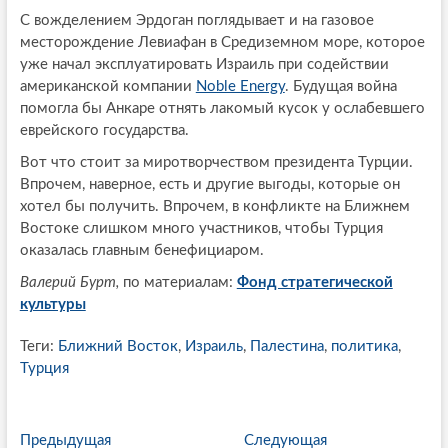
С вожделением Эрдоган поглядывает и на газовое
месторождение Левиафан в Средиземном море, которое
уже начал эксплуатировать Израиль при содействии
американской компании
Noble Energy
. Будущая война
помогла бы Анкаре отнять лакомый кусок у ослабевшего
еврейского государства.
Вот что стоит за миротворчеством президента Турции.
Впрочем, наверное, есть и другие выгоды, которые он
хотел бы получить. Впрочем, в конфликте на Ближнем
Востоке слишком много участников, чтобы Турция
оказалась главным бенефициаром.
Валерий Бурт,
по материалам:
Фонд стратегической
культуры
Теги:
Ближний Восток
,
Израиль
,
Палестина
,
политика
,
Турция
P
Предыдущая
П
Следующая
С