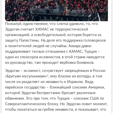
Пожалуй, единственное, что слегка удивило, то, что
Эрдоган считает ХАМАС не террористической
организацией, а освободительной, которая борется за
защиту Палестины. На деле его поддержка головорезов
и похитителей людей не случайна. Анкара давно
поддерживает тесные отношения с ХАМАС, Турция –
один из спонсоров исламистов, в этой стране находится
их руководство, там проходит вербовка боевиков.
Эрдоган – исламист, сочувствует запрещённым в России
«Братьям мусульманам»*, ему близки их взгляды, в том
числе он разделяет их ненависть к Израилю. Ведь
еврейское государство – ближайший союзник Америки,
которой Эрдоган беспрестанно бросает различные
обвинения. Это при том, что Турция – союзник США по
Североатлантическому блоку. Но Эрдоган ловит момент,
чтобы покататься на гребне ненависти, и показывает, что