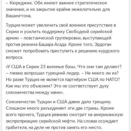
– Кюреджик. Обе имеют важное стратегическое
значение, и их закрытие крайне нежелательно для
Вашингтона.
Турция может увеличить своё военное присутствие в
Сирии и усилить поддержку Свободной сирийской
армии – повстанческой группировки, выступающей
против режима Башара Асада. Кроме того, Эрдоган
сможет попробовать приступить к решению курдского
вопроса.
«У США в Сирии 23 военные базы. Что они там делают?
– гневно вопрошал турецкий лидер. – Не много ли их?
Но разве Турция не является партнёром США по НАТО?
Как мы это объясним? Это не соответствует духу
союзничества между нами».
Союзничество Турции и США давно дало трещину.
Слишком много разъединяет эти две страны. Кроме
всего прочего, Турция ревниво смотрит на американскую
экспроприацию сирийской нефти. На словах осуждает
грабителя, на деле не против занять его место.