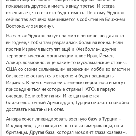
показывать другое, а иметь в виду третье. И всегда
взвешивает, что с этого будет иметь. Поэтому Эрдоган
сейчас так активно вмешивается в события на Ближнем
Востоке, «ловя волну».
На словах Эрдоган ратует за мир в регионе, но для него
выгоднее, чтобы там разразилась большая война. Если
против Израиля выступят ещё и «Хезболла», другие
террористические организации плюс Иран, Йемен,
Алжир, возможно, еще какие-то мусульманские страны,
США со своим сильнейшим еврейским лобби во власти и
бизнесе не останутся в стороне и будут защищать
Израиль. К ним с меньшей степенью вероятности могут
присоединиться некоторые страны НАТО, в первую
очередь Великобритания. И когда начнется
ближневосточный Армагеддон, Турция сможет спокойно
доставать каштаны из огня.
Анкара хочет ликвидировать военную базу в Турции –
Инджирлик, где находятся не только американцы, но и
британцы. Другая база, которая мозолит глаза хозяевам,