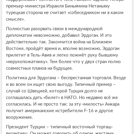
премьер-министра Израиля Биньямина Нетаньяху
турецкая сторона не считает »собеседником ни в каком
смысле».
Полностью разорвать связи в международной
дипломатии невозможно, добавил Эрдоган. И это
действительно так. Закончится война на Ближнем
Востоке, пройдёт время и, вполне возможно, Эрдоган
прилетит в Тель-Авив и легко пожмёт руку бывшему
«нерукопожатнику». Тем более что у двух стран полно
совместных планов на будущее.
Политика для Эрдогана – беспрестанная торговля. Везде
и во всем он ищет свою выгоду. Типичный пример –
случай со Швецией, которой Турция долго не
соглашалась дать «билет» в НАТО. Но недавно всё же
согласилась. И не просто так: за эту «милость» Анкара
получит американские истребители F-16 и другое
вооружение.
Президент Турции – типичный восточный торгаш-
византиец. Он может говорить об одном, жестами