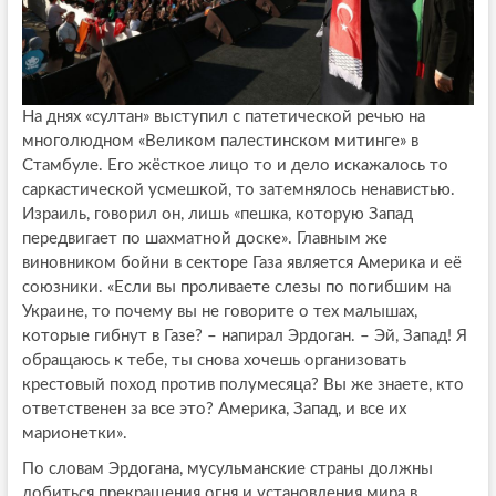
На днях «султан» выступил с патетической речью на
многолюдном «Великом палестинском митинге» в
Стамбуле. Его жёсткое лицо то и дело искажалось то
саркастической усмешкой, то затемнялось ненавистью.
Израиль, говорил он, лишь «пешка, которую Запад
передвигает по шахматной доске». Главным же
виновником бойни в секторе Газа является Америка и её
союзники. «Если вы проливаете слезы по погибшим на
Украине, то почему вы не говорите о тех малышах,
которые гибнут в Газе? – напирал Эрдоган. – Эй, Запад! Я
обращаюсь к тебе, ты снова хочешь организовать
крестовый поход против полумесяца? Вы же знаете, кто
ответственен за все это? Америка, Запад, и все их
марионетки».
По словам Эрдогана, мусульманские страны должны
добиться прекращения огня и установления мира в