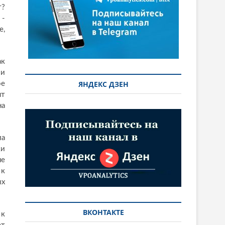
т?
 -
е,
ак
 и
ЯНДЕКС ДЗЕН
ое
ят
на
ла
ки
не
 к
ых
ВКОНТАКТЕ
 к