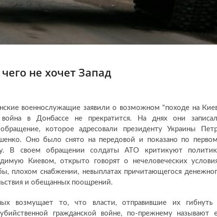
 чего не хочет Запад
нские военнослужащие заявили о возможном "походе на Киев
 война в Донбассе не прекратится. На днях они записа
ообращение, которое адресовали президенту Украины Пет
шенко. Оно было снято на передовой и показано по перво
лу. В своем обращении солдаты АТО критикуют политик
одимую Киевом, открыто говорят о нечеловеческих услови
ы, плохом снабжении, невыплатах причитающегося денежно
ьствия и обещанных поощрений.
ных возмущает то, что власти, отправившие их гибнуть
оубийственной гражданской войне, по-прежнему называют 