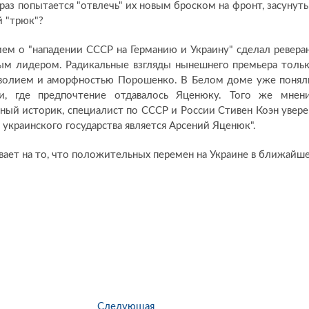
раз попытается "отвлечь" их новым броском на фронт, засунуть
й "трюк"?
м о "нападении СССР на Германию и Украину" сделал ревера
ным лидером. Радикальные взгляды нынешнего премьера толь
боволием и аморфностью Порошенко. В Белом доме уже понял
и, где предпочтение отдавалось Яценюку. Того же мнен
ный историк, специалист по СССР и России Стивен Коэн увере
украинского государства является Арсений Яценюк".
вает на то, что положительных перемен на Украине в ближайш
Следующая
С