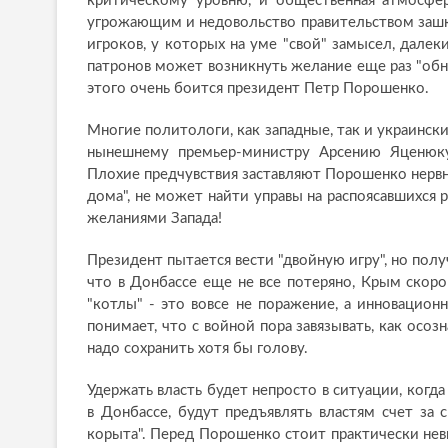
критическому уровню, и общественная атмосфер
угрожающим и недовольство правительством зашка
игроков, у которых на уме "свой" замысел, далек
патронов может возникнуть желание еще раз "обно
этого очень боится президент Петр Порошенко.
Многие политологи, как западные, так и украински
нынешнему премьер-министру Арсению Яценюку,
Плохие предчувствия заставляют Порошенко нервнич
дома", не может найти управы на распоясавшихся 
желаниями Запада!
Президент пытается вести "двойную игру", но полу
что в Донбассе еще не все потеряно, Крым скоро
"котлы" - это вовсе не поражение, а инновацион
понимает, что с войной пора завязывать, как осоз
надо сохранить хотя бы голову.
Удержать власть будет непросто в ситуации, когд
в Донбассе, будут предъявлять властям счет за 
корыта". Перед Порошенко стоит практически нев