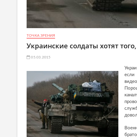
ТОЧКА ЗРЕНИЯ
Украинские солдаты хотят того,
05.03.2015
Украи
если
виде
Поро
кана
пров
служб
довол
Воен
брат