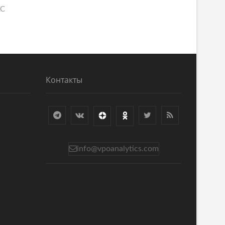
КС
Контакты
info@vpoanalytics.com