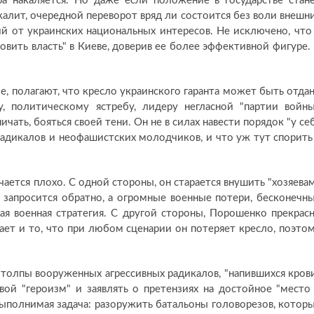
а накаляется. Но даже если положение в государстве стан
лит, очередной переворот вряд ли состоится без воли внешн
ий от украинских национальных интересов. Не исключено, что
вить власть" в Киеве, доверив ее более эффективной фигуре.
е, полагают, что кресло украинского гаранта может быть отда
 политическому ястребу, лидеру негласной "партии войны
ать, бояться своей тени. Он не в силах навести порядок "у се
радикалов и неофашистских молодчиков, и что уж тут спорить
чается плохо. С одной стороны, он старается внушить "хозяевам
 запросится обратно, а огромные военные потери, бесконечн
ная военная стратегия. С другой стороны, Порошенко прекрас
нает и то, что при любом сценарии он потеряет кресло, поэто
а толпы вооруженных агрессивных радикалов, "напившихся кров
свой "героизм" и заявлять о претензиях на достойное "место
ыполнимая задача: разоружить батальоны головорезов, котор