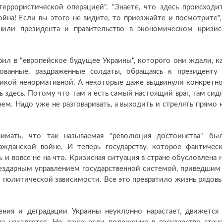
террористической операцией". "Знаете, что здесь происходи
ойна! Если вы этого не видите, то приезжайте и посмотрите",
или президента и правительство в экономическом кризис
рил в "европейское будущее Украины", которого они ждали, к
рованные, раздраженные солдаты, обращаясь к президенту
ксикой ненормативной. А некоторые даже выдвинули конкретн
ь здесь. Потому что там и есть самый настоящий враг, там сид
нем. Надо уже не разговаривать, а выходить и стрелять прямо 
имать, что так называемая "революция достоинства" бы
жданской войне. И теперь государству, которое фактичес
и вовсе не на что. Кризисная ситуация в стране обусловлена 
ездарным управлением государственной системой, приведшим
 политической зависимости. Все это превратило жизнь рядов
ения и деградации Украины неуклонно нарастает, движется