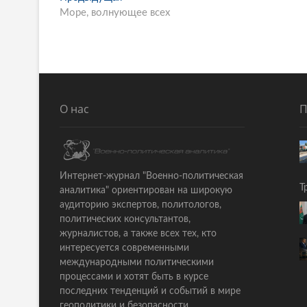
P
Море, волнующее всех
р
o
е
s
д
ы
t
д
n
у
щ
a
О нас
П
а
v
я
i
с
т
g
Интернет-журнал "Военно-политическая
а
Т
аналитика" ориентирован на широкую
a
т
аудиторию экспертов, политологов,
ь
t
политических консультантов,
я
журналистов, а также всех тех, кто
i
:
интересуется современными
o
международными политическими
процессами и хотят быть в курсе
n
последних тенденций и событий в мире
геополитики и безопасности.