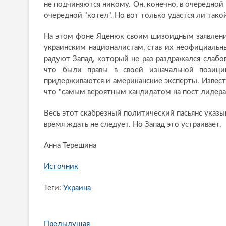
не подчиняются никому. Он, конечно, в очередной 
очередной "котел". Но вот только удастся ли тако
На этом фоне Яценюк своим шизоидным заявление
украинским националистам, став их неофициаль
радуют Запад, который не раз раздражался сла
что были правы в своей изначальной позици
придерживаются и американские эксперты. Извест
что "самым вероятным кандидатом на пост лидера 
Весь этот скабрезный политический пасьянс указы
время ждать не следует. Но Запад это устраивает.
Анна Терешина
Источник
Теги:
Украина
Предыдущая
П