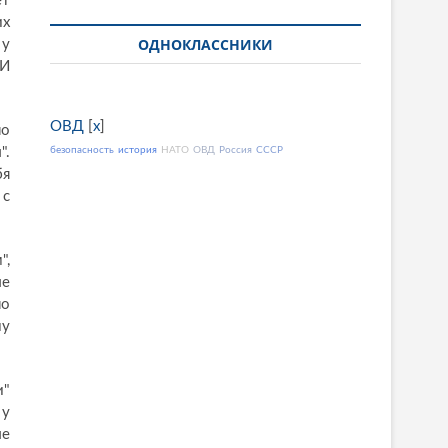
ет
их
ОДНОКЛАССНИКИ
 у
 И
ОВД
[
x
]
но
".
безопасность
история
НАТО
ОВД
Россия
СССР
бя
 с
",
ые
но
му
и"
 у
ые