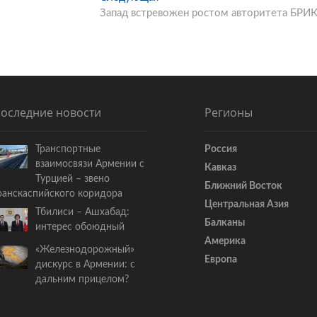
Запад встревожен ростом авторитета БРИ
л
е
д
у
ю
щ
а
оследние новости
Регионы
я
с
Транспортные
Россия
т
взаимосвязи Армении с
Кавказ
а
Турцией – звено
т
Ближний Восток
ранскаспийского коридора
ь
Центральная Азия
Тбилиси – Ашхабад:
я
Балканы
интерес обоюдный
:
Америка
«Железнодорожный»
Европа
дискурс в Армении: с
дальним прицелом?