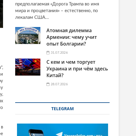
предполагаемая «Дорога Трампа во имя
мира и процветания» – естественно, по
лекалам США...
Атомная дилемма
Армении: чему учит
опыт Болгарии?
31.07.2026
С кем и чем торгует
",
Украина и при чём здесь
ли
Китай?
ру
28.07.2026
му
у,
ях
го
TELEGRAM
 в
ее