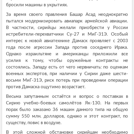
бросили машины в укрытиях.
За время своего правления Башар Асад неоднократно
пытался модернизировать авиапарк армейской авиации.
В частности, сирийцы желали приобрести у России
истребители-перехватчики Су-27 и МиГ-31Э. Особый
интерес к новой авиатехнике Дамаск проявляет с 2003
года после агрессии Запада против соседнего Ирака.
Однако израильтяне и американцы приложили все
усилия к тому, чтобы оружейные контракты не
состоялись. Западу есть от чего нервничать: по оценкам
военных экспертов, при наличии у Сирии даже шести-
восьми МиГ-31Э, риск потерь при проведении операции
против Дамаска ощутимо возрастает.
Весьма запутанным остаётся и вопрос о поставках в
Сирию учебно-боевых самолётов Як-130. На первых
порах было заказано 36 машин данного типа на общую
сумму 550 млн. долларов, однако и этот контракт, по
существу, повис в воздухе.
В этой сложной обстановке сирийцам необходимо