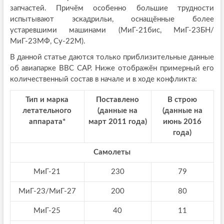
запчастей. Причём особенно большие трудности
испытывают эскадрильи, оснащённые более
устаревшими машинами (МиГ-21бис, МиГ-23БН/
МиГ-23МФ, Су-22М).
В данной статье даются только приблизительные данные
об авиапарке ВВС САР. Ниже отображён примерный его
количественный состав в начале и в ходе конфликта:
Тип и марка
Поставлено
В строю
летательного
(данные на
(данные на
аппарата*
март 2011 года)
июнь 2016
года)
Самолеты
МиГ-21
230
79
МиГ-23/МиГ-27
200
80
МиГ-25
40
11