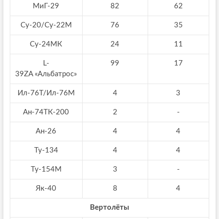
МиГ-29
82
62
Су-20/Су-22М
76
35
Су-24МК
24
11
L-
99
17
39ZA «Альбатрос»
Ил-76Т/Ил-76М
4
3
Ан-74ТК-200
2
-
Ан-26
4
4
Ту-134
4
4
Ту-154М
3
-
Як-40
8
4
Вертолёты