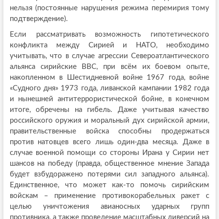
нельзя (постоянные нарушения режима перемирия тому
подтверждение).
Если рассматривать возможность гипотетического
конфликта между Сирией и НАТО, необходимо
учитывать, что в случае агрессии Североатлантического
альянса сирийские ВВС, при всём их боевом опыте,
накопленном в Шестидневной войне 1967 года, войне
«Судного дня» 1973 года, ливанской кампании 1982 года
и нынешней антитеррористической бойне, в конечном
итоге, обречены на гибель. Даже учитывая качество
российского оружия и моральный дух сирийской армии,
правительственные войска способны продержаться
против натовцев всего лишь один-два месяца. Даже в
случае военной помощи со стороны Ирана у Сирии нет
шансов на победу (правда, общественное мнение Запада
будет взбудоражено потерями сил западного альянса).
Единственное, что может как-то помочь сирийским
войскам – применение противокорабельных ракет с
целью уничтожения авианосных ударных групп
противника, а также проведение масштабных диверсий на