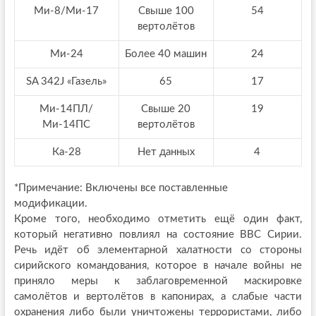
Ми-8/Ми-17
Свыше 100
54
вертолётов
Ми-24
Более 40 машин
24
SA 342J «Газель»
65
17
Ми-14ПЛ/
Свыше 20
19
Ми-14ПС
вертолётов
Ка-28
Нет данных
4
*Примечание: Включены все поставленные
модификации.
Кроме того, необходимо отметить ещё один факт,
который негативно повлиял на состояние ВВС Сирии.
Речь идёт об элементарной халатности со стороны
сирийского командования, которое в начале войны не
приняло меры к заблаговременной маскировке
самолётов и вертолётов в капонирах, а слабые части
охранения либо были уничтожены террористами, либо