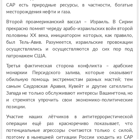
САР есть природные ресурсы, в частности, богатые
месторождения нефти и газа.
Второй проамериканский вассал – Израиль. В Сирии
прекрасно помнят череду арабо-израильских войн второй
половины XX века, инициатором которых, как правило,
был Тель-Авив. Разумеется, израильские провокации
осуществлялись и осуществляются до сих пор под
патронажем США.
Третья фактическая сторона конфликта – арабские
монархии Персидского залива, которые оказывают
обильную помощь экстремистам разных мастей; тем
самым Саудовская Аравия, Кувейт и другие сателлиты
Запада не только обслуживают интересы Вашингтона, но
и стремятся упрочить свои экономико-политические
позиции.
Участие наших лётчиков в антитеррористической
операции ещё раз красноречиво показывает, что
потенциальные агрессоры считаются только с силой,
поэтому в нынешней ситуации России уходить из САР