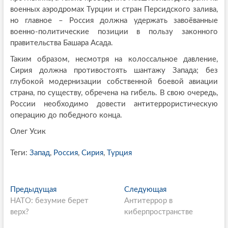
военных аэродромах Турции и стран Персидского залива,
но главное – Россия должна удержать завоёванные
военно-политические позиции в пользу законного
правительства Башара Асада.
Таким образом, несмотря на колоссальное давление,
Сирия должна противостоять шантажу Запада; без
глубокой модернизации собственной боевой авиации
страна, по существу, обречена на гибель. В свою очередь,
России необходимо довести антитеррористическую
операцию до победного конца.
Олег Усик
Теги:
Запад
,
Россия
,
Сирия
,
Турция
P
Предыдущая
П
Следующая
С
НАТО: безумие берет
р
Антитеррор в
л
o
верх?
е
киберпространстве
е
s
д
д